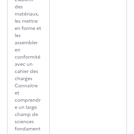
des
matériaux,
les mettre
en forme et
les
assembler
en
conformité
avec un
cahier des
charges
Connaitre
et
comprendr
e un large
champ de
sciences
fondament