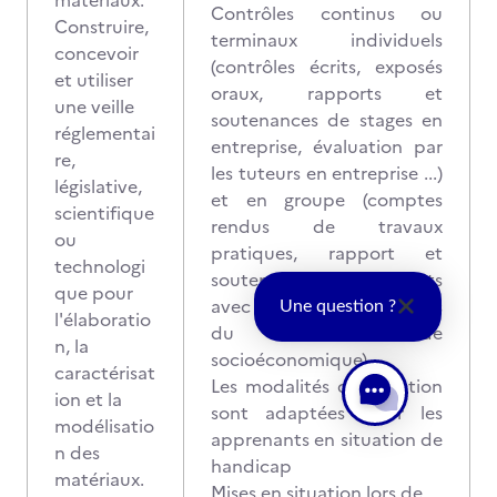
matériaux.
Contrôles continus ou
Construire,
terminaux individuels
concevoir
(contrôles écrits, exposés
et utiliser
oraux, rapports et
une veille
soutenances de stages en
réglementai
entreprise, évaluation par
re,
les tuteurs en entreprise ...)
législative,
et en groupe (comptes
scientifique
rendus de travaux
ou
pratiques, rapport et
technologi
soutenance de projets
que pour
avec des commanditaires
Une question ?
l'élaboratio
du monde
n, la
socioéconomique).
caractérisat
Les modalités d’évaluation
ion et la
sont adaptées pour les
modélisatio
apprenants en situation de
n des
handicap
matériaux.
Mises en situation lors de