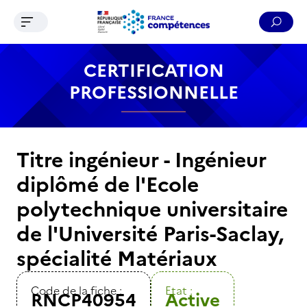
Ouvrir le menu de navigation
Reche
Contenu
Recherche
Menu
Pied de page
CERTIFICATION
PROFESSIONNELLE
Titre ingénieur - Ingénieur
diplômé de l'Ecole
polytechnique universitaire
de l'Université Paris-Saclay,
spécialité Matériaux
Code de la fiche :
Etat :
RNCP40954
Active