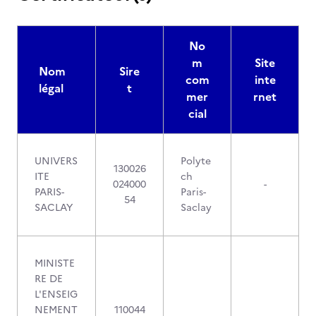
No
m
Site
Nom
Sire
com
inte
légal
t
mer
rnet
cial
UNIVERS
Polyte
130026
ITE
ch
024000
-
PARIS-
Paris-
54
SACLAY
Saclay
MINISTE
RE DE
L'ENSEIG
NEMENT
110044