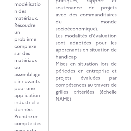
pratiques, rapport et
modélisatio
soutenance de projets
n des
avec des commanditaires
matériaux.
du monde
Résoudre
socioéconomique).
un
Les modalités d’évaluation
problème
sont adaptées pour les
complexe
apprenants en situation de
sur des
handicap
matériaux
Mises en situation lors de
ou
périodes en entreprise et
assemblage
projets évaluées par
s innovants
compétences au travers de
pour une
grilles critériées (échelle
application
NAME)
industrielle
donnée.
Prendre en
compte des
enjeux de