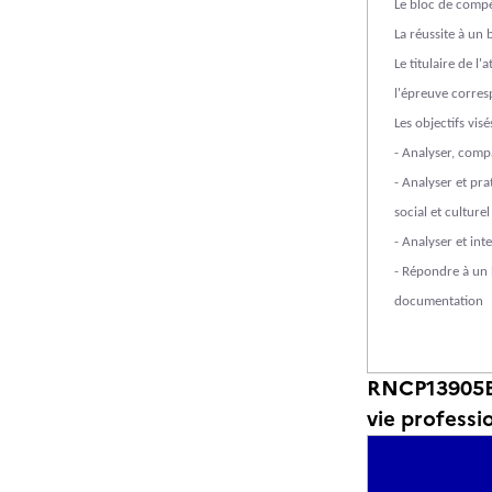
Le bloc de compé
La réussite à un 
Le titulaire de l
l'épreuve corres
Les objectifs visé
- Analyser, compa
- Analyser et pr
social et culturel
- Analyser et in
- Répondre à un 
documentation
RNCP13905BC
vie professi