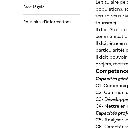
Le titulaire de
Base légale
populations, se
territoires rura
Pour plus d’informations
tourisme).
Il doit être po
communicatio
Il doit être en 
particularités d
Il doit pouvoir
projets, mettre
Compétences
Capacités géné
C1- Communique
C2- Communique
C3- Développer
C4- Mettre en œ
Capacités prof
C5- Analyser le
C6- Caractérise