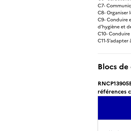
C7- Communique
C8- Organiser l
C9- Conduire 
d’hygiène et de
C10- Conduire 
C11-S’adapter 
Blocs de
RNCP13905BC
références c