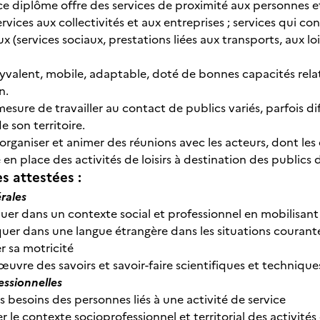
 ce diplôme offre des services de proximité aux personnes et 
rvices aux collectivités et aux entreprises ; services qui con
ux (services sociaux, prestations liées aux transports, aux loi
lyvalent, mobile, adaptable, doté de bonnes capacités relati
n.
mesure de travailler au contact de publics variés, parfois diff
e son territoire.
 organiser et animer des réunions avec les acteurs, dont les 
 en place des activités de loisirs à destination des publics d
 attestées :
rales
r dans un contexte social et professionnel en mobilisant 
r dans une langue étrangère dans les situations courantes
 sa motricité
uvre des savoirs et savoir-faire scientifiques et technique
essionnelles
s besoins des personnes liés à une activité de service
r le contexte socioprofessionnel et territorial des activités