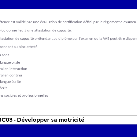
tence est validé par une évaluation de certification défini par le règlement d'examen.
bloc donne lieu à une attestation de capacité.
'attestation de capacité prétendant au diplôme par l'examen ou la VAE peut être dispen
pondant au bloc attesté.
s sont :
langue orale
ral en interaction
oral en continu
langue écrite
écrit
ns sociales et professionnelles
03 - Développer sa motricité