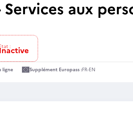
 Services aux pers
Etat :
Inactive
 ligne
Supplément Europass :
FR
-
EN