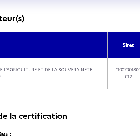
teur(s)
Siret
E L'AGRICULTURE ET DE LA SOUVERAINETE
1100700180
E
012
 la certification
ées :