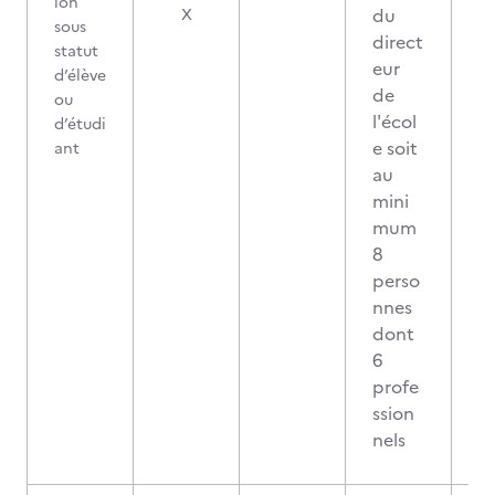
ion
du
X
sous
direct
statut
eur
d’élève
de
ou
l'écol
d’étudi
e soit
ant
au
mini
mum
8
perso
nnes
dont
6
profe
ssion
nels