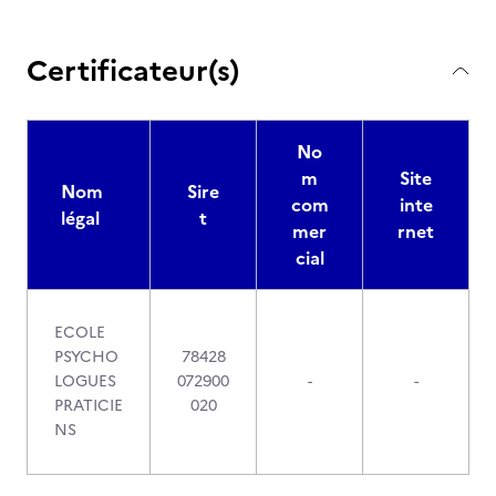
Certificateur(s)
No
m
Site
Nom
Sire
com
inte
légal
t
mer
rnet
cial
ECOLE
PSYCHO
78428
LOGUES
072900
-
-
PRATICIE
020
NS