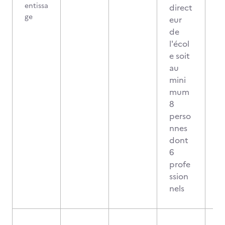
entissa
direct
ge
eur
de
l'écol
e soit
au
mini
mum
8
perso
nnes
dont
6
profe
ssion
nels