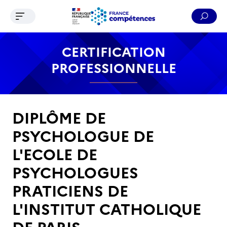
Ouvrir le menu de navigation
Reche
Contenu
Recherche
Menu
Pied de page
CERTIFICATION
PROFESSIONNELLE
DIPLÔME DE
PSYCHOLOGUE DE
L'ECOLE DE
PSYCHOLOGUES
PRATICIENS DE
L'INSTITUT CATHOLIQUE