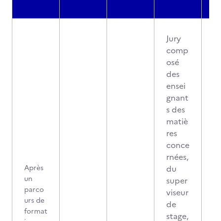
Jury
comp
osé
des
ensei
gnant
s des
matiè
res
conce
rnées,
Après
du
un
super
parco
viseur
urs de
de
format
stage,