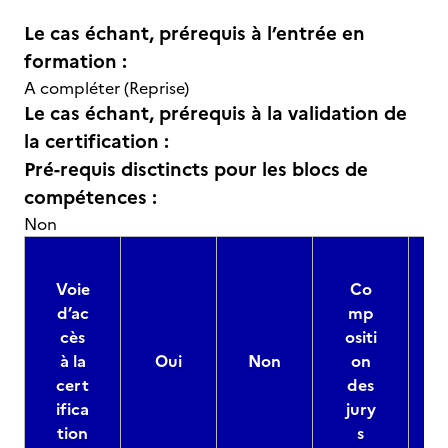
Le cas échant, prérequis à l’entrée en
formation :
A compléter (Reprise)
Le cas échant, prérequis à la validation de
la certification :
Pré-requis disctincts pour les blocs de
compétences :
Non
Voie
Co
d’ac
mp
cès
ositi
à la
Oui
Non
on
cert
des
ifica
jury
d
tion
s