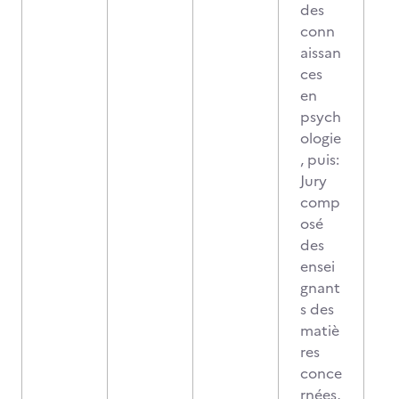
des
conn
aissan
ces
en
psych
ologie
, puis:
Jury
comp
osé
des
ensei
gnant
s des
matiè
res
conce
rnées,