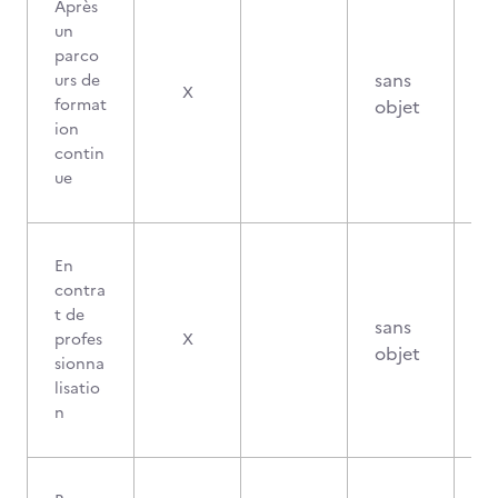
Après
un
parco
sans
urs de
X
format
objet
ion
contin
ue
En
contra
t de
sans
profes
X
objet
sionna
lisatio
n