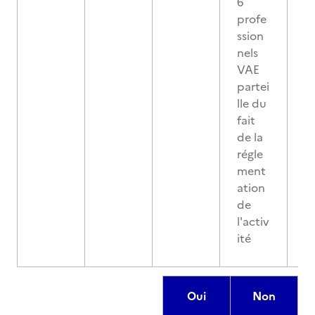
6
profe
ssion
nels
VAE
partei
lle du
fait
de la
régle
ment
ation
de
l'activ
ité
Oui
Non