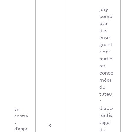
Jury
comp
osé
des
ensei
gnant
s des
matiè
res
conce
rnées,
du
tuteu
r
d'app
En
rentis
contra
sage,
t
X
d’appr
du