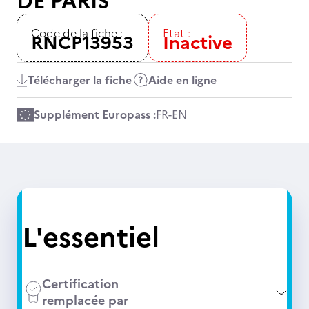
DE PARIS
Code de la fiche :
Etat :
RNCP13953
Inactive
Télécharger la fiche
Aide en ligne
Supplément Europass :
FR
-
EN
L'essentiel
Certification
remplacée par