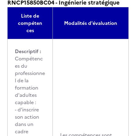
RNCP15850BC04 - Ingénierie stratégique
Liste de
compéten
Modalités d'évaluation
ces
Descriptif :
Compétenc
es du
professionne
l de la
formation
d'adultes
capable :
- d'inscrire
son action
dans un
cadre
Les compétences sont