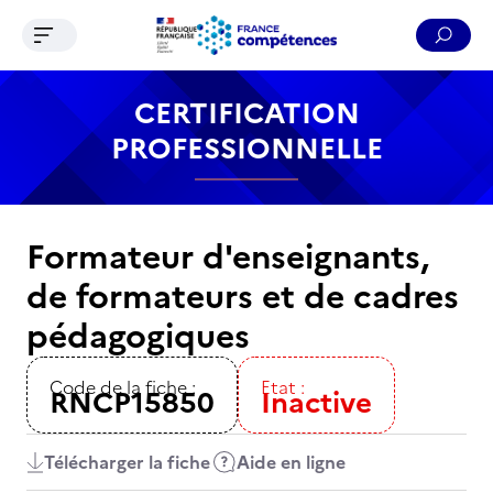
Ouvrir le menu de navigation
Reche
Contenu
Recherche
Menu
Pied de page
CERTIFICATION
PROFESSIONNELLE
Formateur d'enseignants,
de formateurs et de cadres
pédagogiques
Code de la fiche :
Etat :
RNCP15850
Inactive
Télécharger la fiche
Aide en ligne