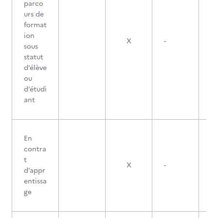
parco
urs de
format
ion
X
-
sous
statut
d’élève
ou
d’étudi
ant
En
contra
t
X
-
d’appr
entissa
ge