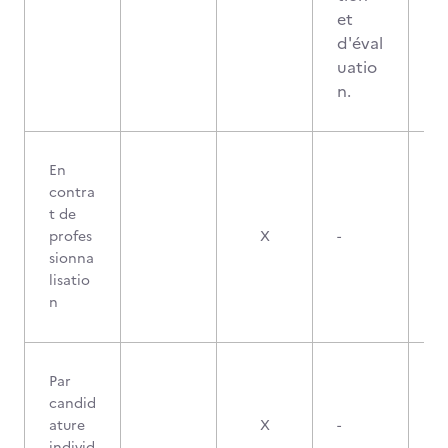
et
d'éval
uatio
n.
En
contra
t de
profes
X
-
sionna
lisatio
n
Par
candid
ature
X
-
individ