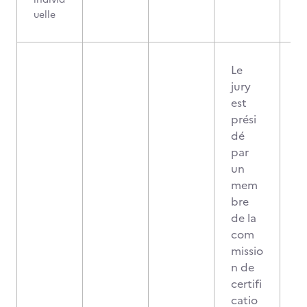
uelle
Le
jury
est
prési
dé
par
un
mem
bre
de la
com
missio
n de
certifi
catio