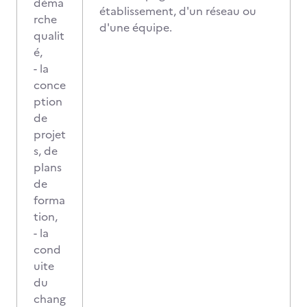
déma
établissement, d'un réseau ou
rche
d'une équipe.
qualit
é,
- la
conce
ption
de
projet
s, de
plans
de
forma
tion,
- la
cond
uite
du
chang