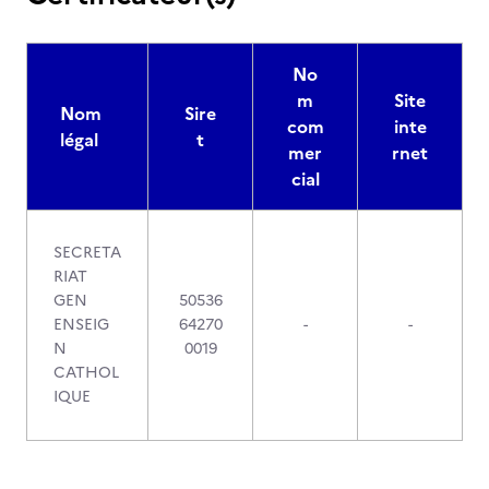
No
m
Site
Nom
Sire
com
inte
légal
t
mer
rnet
cial
SECRETA
RIAT
GEN
50536
ENSEIG
64270
-
-
N
0019
CATHOL
IQUE