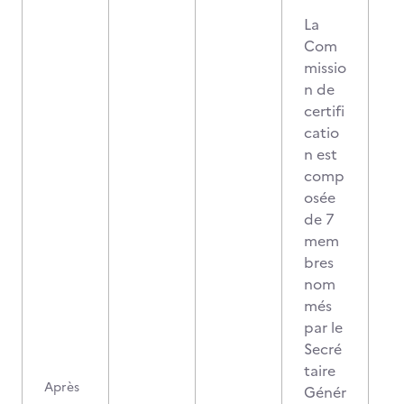
La
Com
missio
n de
certifi
catio
n est
comp
osée
de 7
mem
bres
nom
més
par le
Secré
taire
Après
Génér