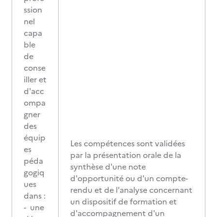
ssion
nel
capa
ble
de
conse
iller et
d'acc
ompa
gner
des
équip
Les compétences sont validées
es
par la présentation orale de la
péda
synthèse d'une note
gogiq
d'opportunité ou d'un compte-
ues
rendu et de l'analyse concernant
dans :
un dispositif de formation et
- une
d'accompagnement d'un