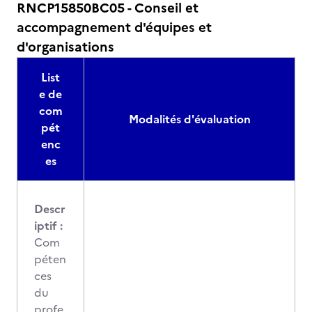
RNCP15850BC05 - Conseil et
accompagnement d'équipes et
d'organisations
List
e de
com
Modalités d'évaluation
pét
enc
es
Descr
iptif :
Com
péten
ces
du
profe