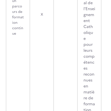
un
al de
parco
l'Ensei
urs de
gnem
X
format
ent
ion
Cath
contin
oliqu
ue
e
pour
leurs
comp
étenc
es
recon
nues
en
matiè
re de
forma
tion