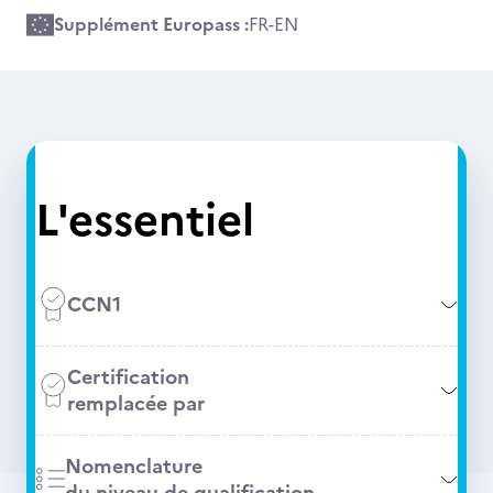
Supplément Europass :
FR
-
EN
L'essentiel
CCN1
Certification
remplacée par
Nomenclature
du niveau de qualification