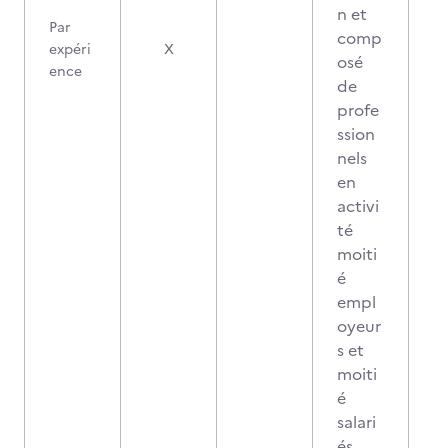
n et
Par
comp
expéri
X
osé
ence
de
profe
ssion
nels
en
activi
té
moiti
é
empl
oyeur
s et
moiti
é
salari
és