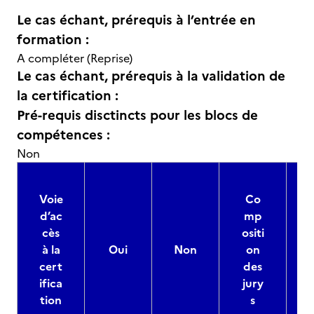
Le cas échant, prérequis à l’entrée en
formation :
A compléter (Reprise)
Le cas échant, prérequis à la validation de
la certification :
Pré-requis disctincts pour les blocs de
compétences :
Non
Voie
Co
d’ac
mp
cès
ositi
à la
Oui
Non
on
cert
des
ifica
jury
d
tion
s