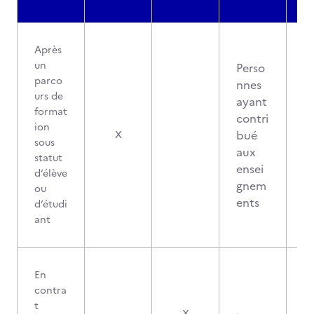
Après
un
Perso
parco
nnes
urs de
ayant
format
contri
ion
bué
X
sous
aux
statut
ensei
d’élève
gnem
ou
ents
d’étudi
ant
En
contra
t
X
-