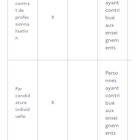
ayant
contra
contri
t de
bué
profes
X
sionna
aux
lisatio
ensei
n
gnem
ents
Perso
nnes
ayant
Par
contri
candid
bué
ature
X
individ
aux
uelle
ensei
gnem
ents