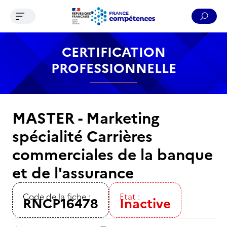
Ouvrir le menu de navigation
Reche
Contenu
Recherche
Menu
Pied de page
CERTIFICATION
PROFESSIONNELLE
MASTER - Marketing
spécialité Carrières
commerciales de la banque
et de l'assurance
Code de la fiche :
Etat :
RNCP16478
Inactive