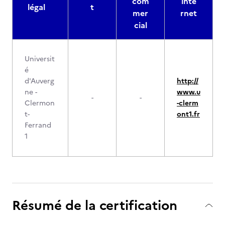
com
inte
légal
t
mer
rnet
cial
Universit
é
d'Auverg
http://
ne -
www.u
-
-
Clermon
-clerm
t-
ont1.fr
Ferrand
1
Résumé de la certification