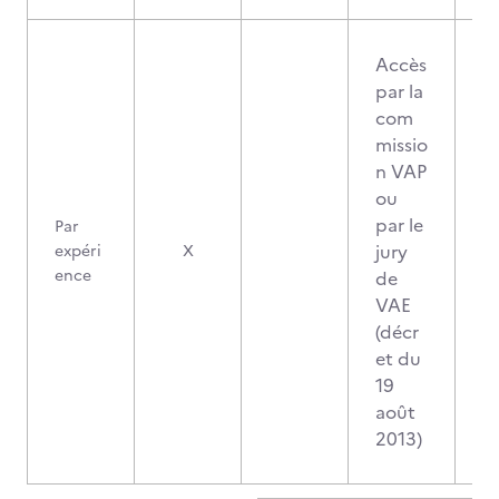
Accès
par la
com
missio
n VAP
ou
par le
Par
jury
expéri
X
ence
de
VAE
(décr
et du
19
août
2013)