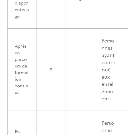
d’appr
entissa
ge
Perso
Après
nnes
un
ayant
parco
contri
urs de
bué
X
format
aux
ion
ensei
contin
gnem
ue
ents
Perso
nnes
En