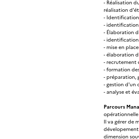
- Réalisation d
réalisation d'
- Identificati
- identificatio
- Élaboration d
- identificatio
- mise en place
- élaboration 
- recrutement 
- formation de
- préparation,
- gestion d'un
- analyse et év
Parcours Manag
opérationnelle 
Il va gérer de 
dévelopement r
dimension souv