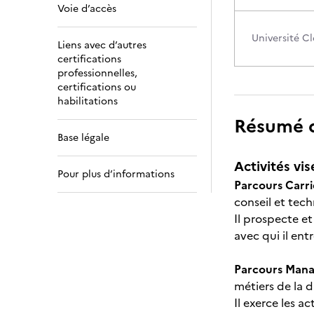
Voie d’accès
Université C
Liens avec d’autres
certifications
professionnelles,
certifications ou
habilitations
Résumé de
Base légale
Activités vis
Pour plus d’informations
Parcours Carri
conseil et tec
Il prospecte et
avec qui il entr
Parcours Manag
métiers de la d
Il exerce les ac