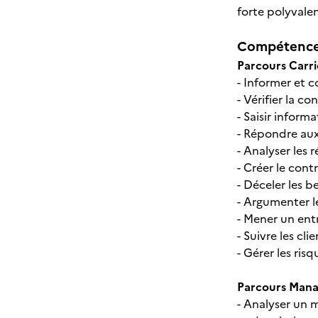
forte polyvale
Compétences
Parcours Carri
- Informer et c
- Vérifier la c
- Saisir infor
- Répondre aux
- Analyser les r
- Créer le contr
- Déceler les 
- Argumenter l
- Mener un ent
- Suivre les cl
- Gérer les ris
Parcours Manag
- Analyser un m