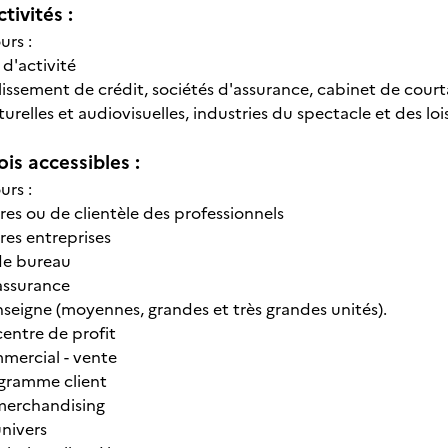
tivités :
urs :
 d'activité
lissement de crédit, sociétés d'assurance, cabinet de court
turelles et audiovisuelles, industries du spectacle et des lois
is accessibles :
urs :
ires ou de clientèle des professionnels
ires entreprises
de bureau
 assurance
nseigne (moyennes, grandes et très grandes unités).
centre de profit
mmercial - vente
ogramme client
merchandising
univers