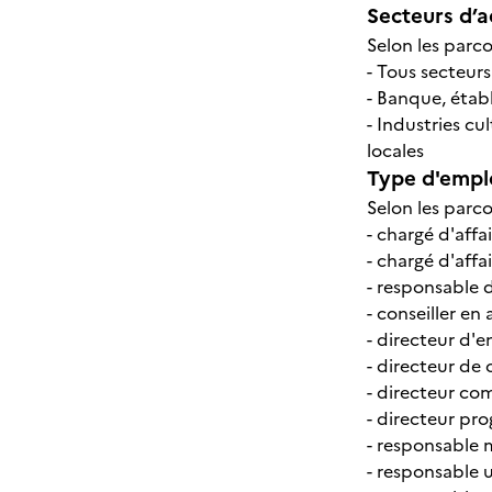
Secteurs d’ac
Selon les parco
- Tous secteurs
- Banque, étab
- Industries cul
locales
Type d'emplo
Selon les parco
- chargé d'affa
- chargé d'affa
- responsable 
- conseiller en
- directeur d'e
- directeur de 
- directeur co
- directeur pr
- responsable 
- responsable 