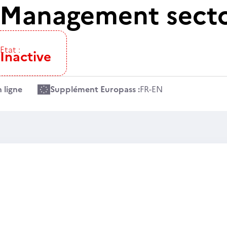
Management secto
Etat :
Inactive
 ligne
Supplément Europass :
FR
-
EN