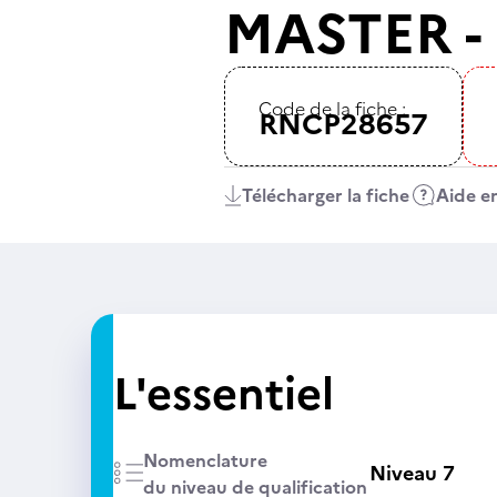
MASTER - 
Code de la fiche :
RNCP28657
Télécharger la fiche
Aide en
L'essentiel
Nomenclature
Niveau 7
du niveau de qualification