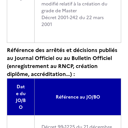
-
modifié relatif à la création du
grade de Master
Décret 2001-242 du 22 mars
2001
Référence des arrêtés et décisions publiés
au Journal Officiel ou au Bulletin Officiel
(enregistrement au RNCP, création
diplôme, accréditation…) :
Dat
e du
Référence au JO/BO
JO/B
O
Décret 99-1225 du 21 décembre