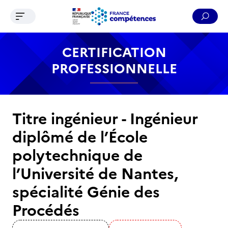
Ouvrir le menu de navigation
Reche
Contenu
Recherche
Menu
Pied de page
CERTIFICATION
PROFESSIONNELLE
Titre ingénieur - Ingénieur
diplômé de l’École
polytechnique de
l’Université de Nantes,
spécialité Génie des
Procédés