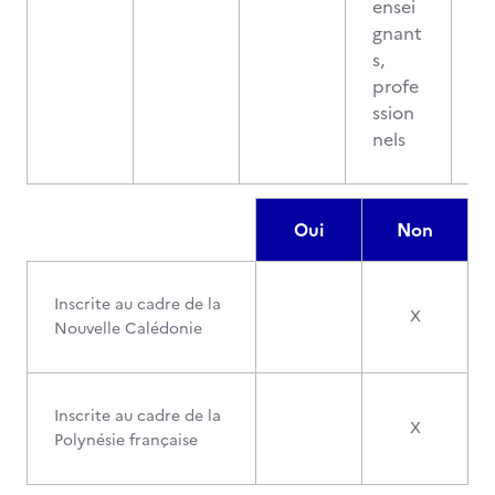
ensei
gnant
s,
profe
ssion
nels
Oui
Non
Inscrite au cadre de la
X
Nouvelle Calédonie
Inscrite au cadre de la
X
Polynésie française