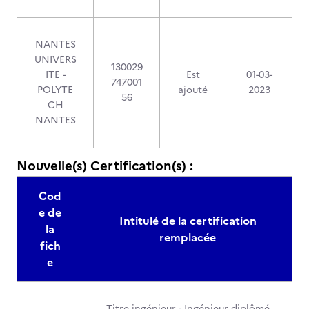
NANTES
UNIVERS
130029
ITE -
Est
01-03-
747001
POLYTE
ajouté
2023
56
CH
NANTES
Nouvelle(s) Certification(s) :
Cod
e de
Intitulé de la certification
la
remplacée
fich
e
Titre ingénieur - Ingénieur diplômé