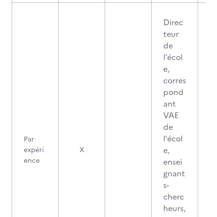
Direc
teur
de
l'écol
e,
corres
pond
ant
VAE
de
l'écol
Par
e,
expéri
X
ence
ensei
gnant
s-
cherc
heurs,