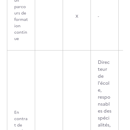
un
parco
urs de
X
-
format
ion
contin
ue
Direc
teur
de
l'écol
e,
respo
nsabl
es des
En
spéci
contra
alités,
t de