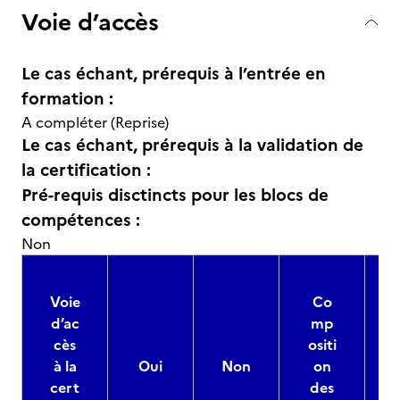
Voie d’accès
Le cas échant, prérequis à l’entrée en
formation :
A compléter (Reprise)
Le cas échant, prérequis à la validation de
la certification :
Pré-requis disctincts pour les blocs de
compétences :
Non
Voie
Co
d’ac
mp
cès
ositi
à la
Oui
Non
on
cert
des