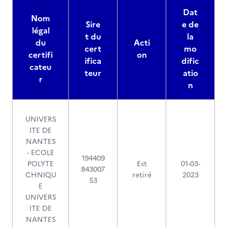
Dat
Nom
Sire
e de
légal
t du
la
du
Acti
cert
mo
certifi
on
ifica
dific
cateu
teur
atio
r
n
UNIVERS
ITE DE
NANTES
- ECOLE
194409
POLYTE
Est
01-03-
843007
CHNIQU
retiré
2023
53
E
UNIVERS
ITE DE
NANTES