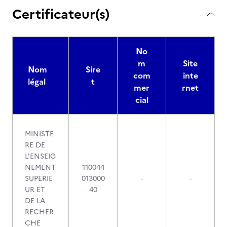
Certificateur(s)
No
m
Site
Nom
Sire
com
inte
légal
t
mer
rnet
cial
MINISTE
RE DE
L'ENSEIG
NEMENT
110044
SUPERIE
013000
-
-
UR ET
40
DE LA
RECHER
CHE