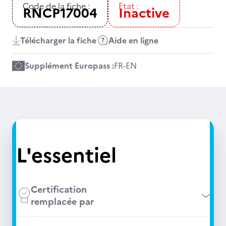
Code de la fiche :
Etat :
RNCP17004
Inactive
Télécharger la fiche
Aide en ligne
Supplément Europass :
FR
-
EN
L'essentiel
Certification
remplacée par