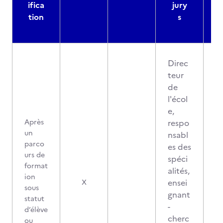
ifica
jury
d
tion
s
Direc
teur
de
l'écol
e,
Après
respo
un
nsabl
parco
es des
urs de
spéci
format
alités,
ion
ensei
X
sous
gnant
statut
-
d’élève
cherc
ou