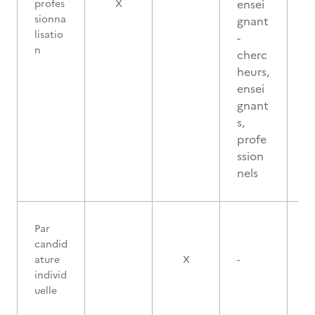
ensei
profes
X
sionna
gnant
lisatio
-
n
cherc
heurs,
ensei
gnant
s,
profe
ssion
nels
Par
candid
ature
X
-
individ
uelle