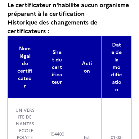
Le certificateur n'habilite aucun organisme
préparant à la certification
Historique des changements de
certificateurs :
Dat
Nom
Sire
e de
légal
t du
la
du
Acti
cert
mo
certifi
on
ifica
dific
cateu
teur
atio
r
n
UNIVERS
ITE DE
NANTES
- ECOLE
194409
POLYTE
Est
01-03-