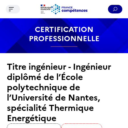
Ouvrir le menu de navigation
Reche
Contenu
Recherche
Menu
Pied de page
CERTIFICATION
PROFESSIONNELLE
Titre ingénieur - Ingénieur
diplômé de l’École
polytechnique de
l’Université de Nantes,
spécialité Thermique
Energétique