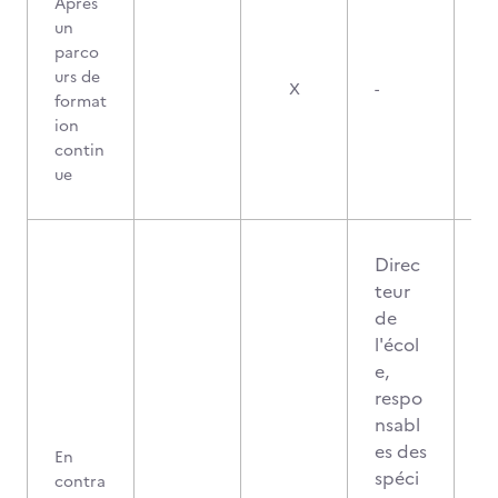
Après
un
parco
urs de
X
-
format
ion
contin
ue
Direc
teur
de
l'écol
e,
respo
nsabl
es des
En
spéci
contra