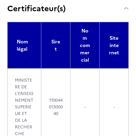
Certificateur(s)
No
m
Site
Nom
Sire
com
inte
légal
t
mer
rnet
cial
MINISTE
RE DE
L'ENSEIG
NEMENT
110044
SUPERIE
013000
-
-
UR ET
40
DE LA
RECHER
CHE