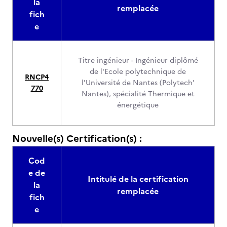
la
remplacée
fich
e
Titre ingénieur - Ingénieur diplômé
de l'Ecole polytechnique de
RNCP4
l'Université de Nantes (Polytech'
770
Nantes), spécialité Thermique et
énergétique
Nouvelle(s) Certification(s) :
Cod
e de
Intitulé de la certification
la
remplacée
fich
e