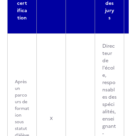
cert
des
ifica
jury
d
tion
s
Direc
teur
de
l'écol
e,
Après
respo
un
nsabl
parco
es des
urs de
spéci
format
alités,
ion
ensei
X
sous
gnant
statut
-
d’élève