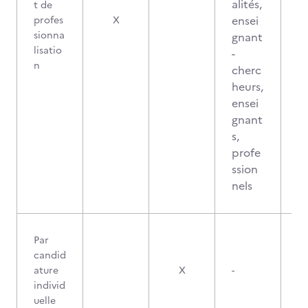
alités,
t de
ensei
profes
X
sionna
gnant
lisatio
-
n
cherc
heurs,
ensei
gnant
s,
profe
ssion
nels
Par
candid
ature
X
-
individ
uelle