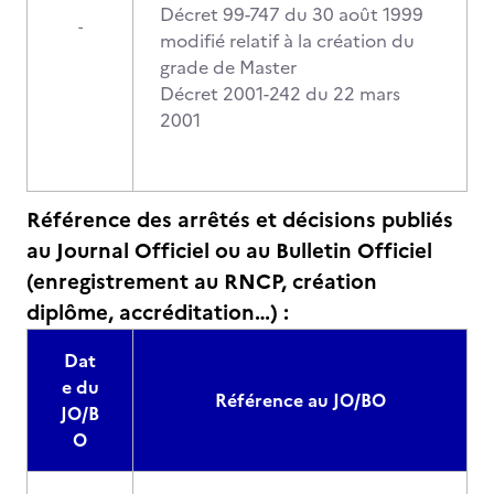
Décret 99-747 du 30 août 1999
-
modifié relatif à la création du
grade de Master
Décret 2001-242 du 22 mars
2001
Référence des arrêtés et décisions publiés
au Journal Officiel ou au Bulletin Officiel
(enregistrement au RNCP, création
diplôme, accréditation…) :
Dat
e du
Référence au JO/BO
JO/B
O