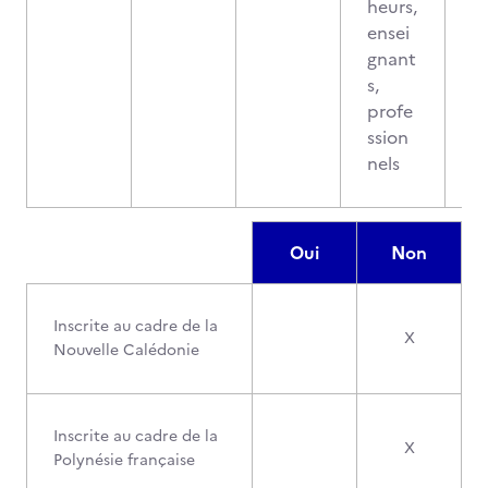
heurs,
ensei
gnant
s,
profe
ssion
nels
Oui
Non
Inscrite au cadre de la
X
Nouvelle Calédonie
Inscrite au cadre de la
X
Polynésie française