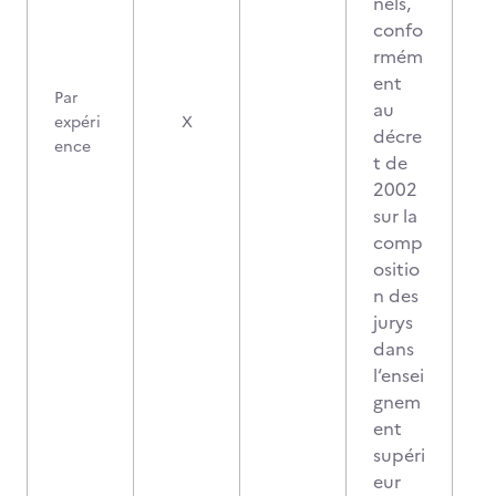
nels,
confo
rmém
ent
Par
au
expéri
X
décre
ence
t de
2002
sur la
comp
ositio
n des
jurys
dans
l‘ensei
gnem
ent
supéri
eur