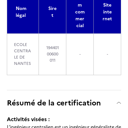
m
Site
Nom
Sire
com
inte
légal
t
mer
rnet
cial
ECOLE
194401
CENTRA
00600
-
-
LE DE
011
NANTES
Résumé de la certification
Activités visées :
L’ingénieur centralien est un ingénieur généraliste de