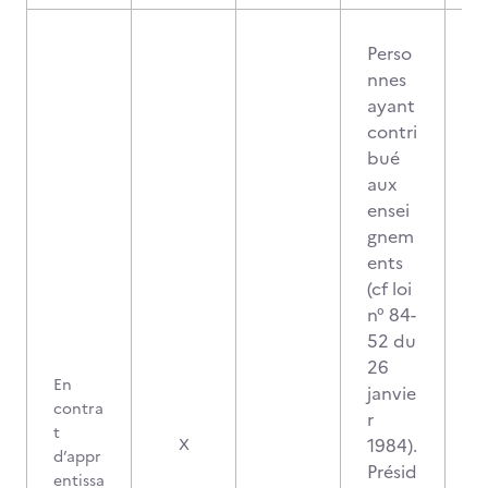
Perso
nnes
ayant
contri
bué
aux
ensei
gnem
ents
(cf loi
n° 84-
52 du
26
En
janvie
contra
r
t
1984).
X
d’appr
Présid
entissa