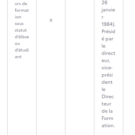
26
urs de
janvie
format
r
ion
X
sous
1984).
statut
Présid
d’élève
é par
ou
le
d’étudi
direct
ant
eur,
vice-
prési
dent
le
Direc
teur
de la
Form
ation.