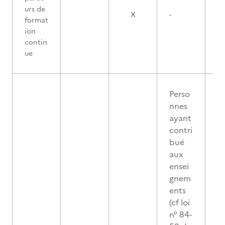
urs de
X
-
format
ion
contin
ue
Perso
nnes
ayant
contri
bué
aux
ensei
gnem
ents
(cf loi
n° 84-