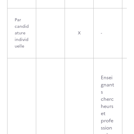
Par
candid
ature
X
-
individ
uelle
Ensei
gnant
s
cherc
heurs
et
profe
ssion