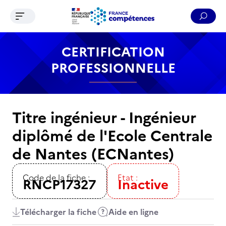
Ouvrir le menu de navigation
Reche
Contenu
Recherche
Menu
Pied de page
CERTIFICATION
PROFESSIONNELLE
Titre ingénieur - Ingénieur
diplômé de l'Ecole Centrale
de Nantes (ECNantes)
Code de la fiche :
Etat :
RNCP17327
Inactive
Télécharger la fiche
Aide en ligne