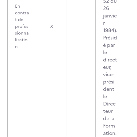
52 du
En
26
contra
janvie
t de
r
profes
X
1984).
sionna
Présid
lisatio
é par
n
le
direct
eur,
vice-
prési
dent
le
Direc
teur
de la
Form
ation.