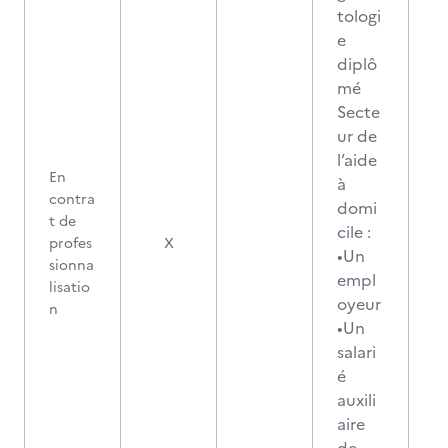
tologi
e
diplô
mé
Secte
ur de
l’aide
En
à
contra
domi
t de
cile :
profes
X
•Un
sionna
empl
lisatio
oyeur
n
•Un
salari
é
auxili
aire