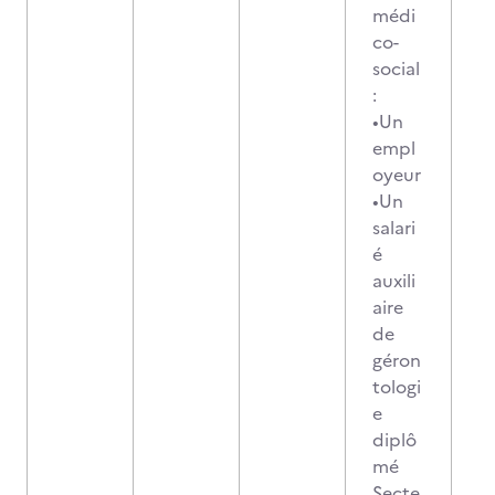
médi
co-
social
:
•Un
empl
oyeur
•Un
salari
é
auxili
aire
de
géron
tologi
e
diplô
mé
Secte