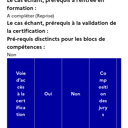
Le cas échant, prérequis à l’entrée en
formation :
A compléter (Reprise)
Le cas échant, prérequis à la validation de
la certification :
Pré-requis disctincts pour les blocs de
compétences :
Non
Voie
Co
d’ac
mp
cès
ositi
à la
Oui
Non
on
cert
des
ifica
jury
d
tion
s