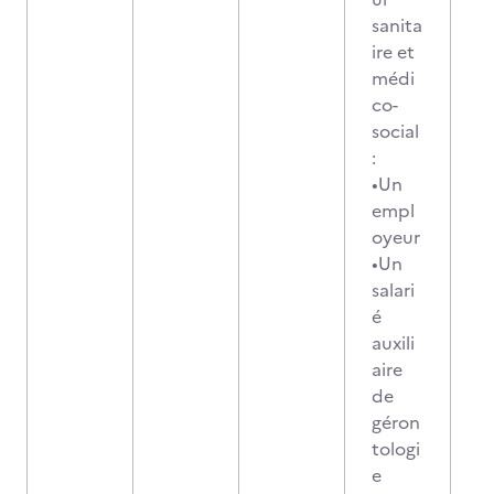
sanita
ire et
médi
co-
social
:
•Un
empl
oyeur
•Un
salari
é
auxili
aire
de
géron
tologi
e