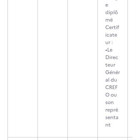
e
diplô
mé
Certif
icate
ur :
•Le
Direc
teur
Génér
al du
CREF
O ou
son
repré
senta
nt