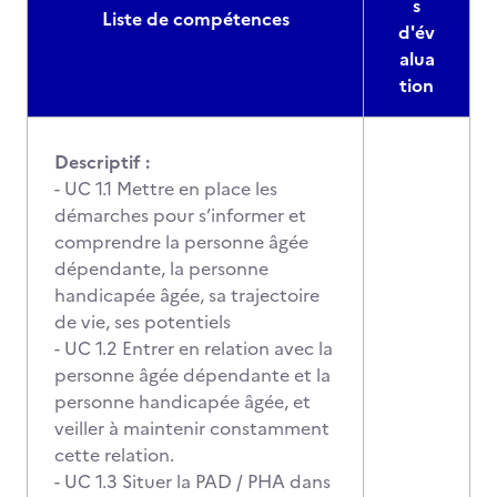
s
Liste de compétences
d'év
alua
tion
Descriptif :
- UC 1.1 Mettre en place les
démarches pour s’informer et
comprendre la personne âgée
dépendante, la personne
handicapée âgée, sa trajectoire
de vie, ses potentiels
- UC 1.2 Entrer en relation avec la
personne âgée dépendante et la
personne handicapée âgée, et
veiller à maintenir constamment
cette relation.
- UC 1.3 Situer la PAD / PHA dans