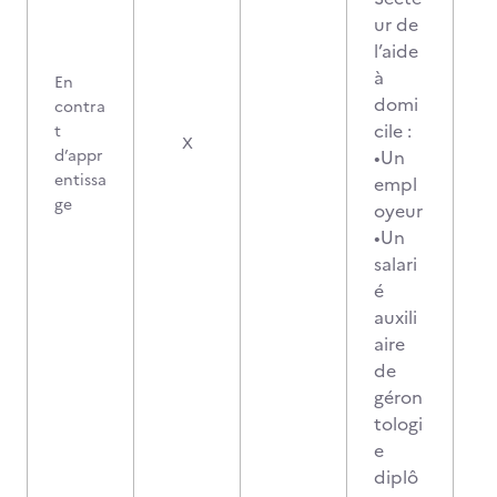
ur de
l’aide
à
En
domi
contra
cile :
t
X
d’appr
•Un
entissa
empl
ge
oyeur
•Un
salari
é
auxili
aire
de
géron
tologi
e
diplô