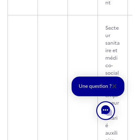
nt
Secte
ur
sanita
ire et
médi
co-
social
:
Une question ?
•Un
empl
oyeur
•Un
salari
é
auxili