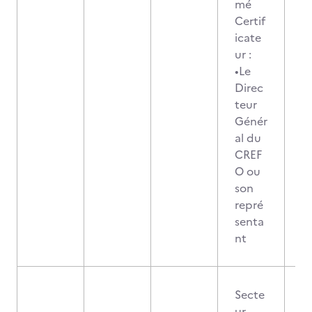
mé
Certif
icate
ur :
•Le
Direc
teur
Génér
al du
CREF
O ou
son
repré
senta
nt
Secte
ur