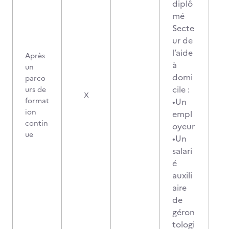
diplô
mé
Secte
ur de
l’aide
Après
à
un
domi
parco
cile :
urs de
X
format
•Un
ion
empl
contin
oyeur
ue
•Un
salari
é
auxili
aire
de
géron
tologi