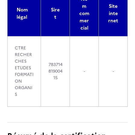
m
Site
Nom
Sire
com
inte
légal
t
mer
rnet
cial
CTRE
RECHER
CHES
783714
ETUDES
819004
-
-
FORMATI
15
ON
ORGANI
S