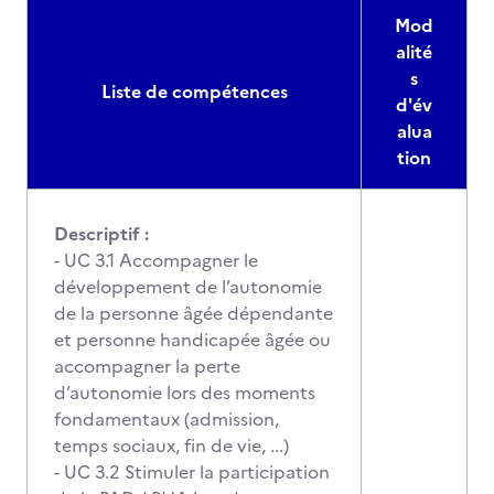
Mod
alité
s
Liste de compétences
d'év
alua
tion
Descriptif :
- UC 3.1 Accompagner le
développement de l’autonomie
de la personne âgée dépendante
et personne handicapée âgée ou
accompagner la perte
d’autonomie lors des moments
fondamentaux (admission,
temps sociaux, fin de vie, ...)
- UC 3.2 Stimuler la participation