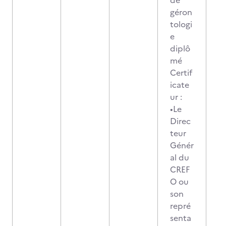
de
géron
tologi
e
diplô
mé
Certif
icate
ur :
•Le
Direc
teur
Génér
al du
CREF
O ou
son
repré
senta