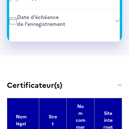
Date d’échéance
de l’enregistrement
Certificateur(s)
No
m
Site
Nom
Sire
com
inte
légal
t
mer
rnet