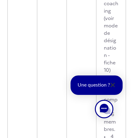
coach
ing
(voir
mode
de
désig
natio
n -
fiche
10)
Le
jury
Une question ?
est
comp
osé
de 6
mem
bres.
• 4