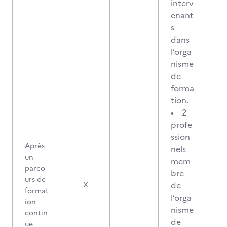
interv
enant
s
dans
l’orga
nisme
de
forma
tion.
• 2
profe
ssion
Après
nels
un
mem
parco
bre
urs de
de
X
format
l’orga
ion
nisme
contin
de
ue