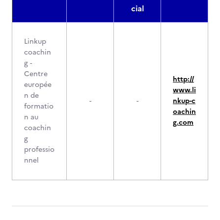
cial
Linkup
coachin
g -
Centre
http://
europée
www.li
n de
-
-
nkup-c
formatio
oachin
n au
g.com
coachin
g
professio
nnel