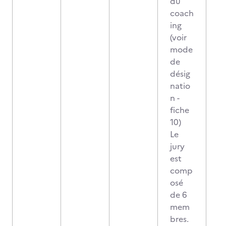
du
coach
ing
(voir
mode
de
désig
natio
n -
fiche
10)
Le
jury
est
comp
osé
de 6
mem
bres.