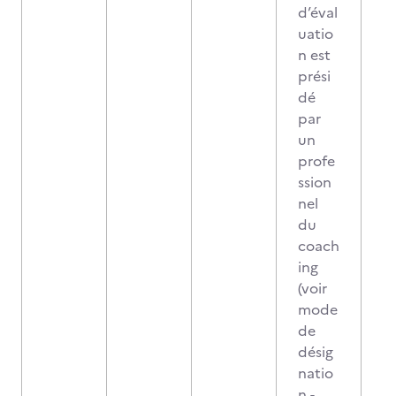
d’éval
uatio
n est
prési
dé
par
un
profe
ssion
nel
du
coach
ing
(voir
mode
de
désig
natio
n -