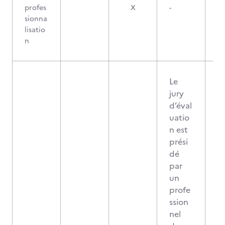
profes
X
-
sionna
lisatio
n
Le
jury
d’éval
uatio
n est
prési
dé
par
un
profe
ssion
nel