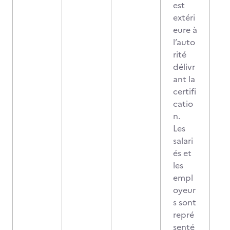
est
extéri
eure à
l’auto
rité
délivr
ant la
certifi
catio
n.
Les
salari
és et
les
empl
oyeur
s sont
repré
senté