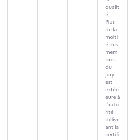
qualit
é
Plus
de la
moiti
é des
mem
bres
du
jury
est
extéri
eure à
l’auto
rité
délivr
ant la
certifi