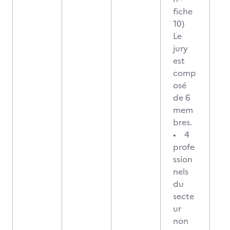
fiche
10)
Le
jury
est
comp
osé
de 6
mem
bres.
• 4
profe
ssion
nels
du
secte
ur
non