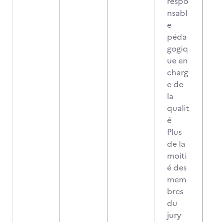
respo
nsabl
e
péda
gogiq
ue en
charg
e de
la
qualit
é
Plus
de la
moiti
é des
mem
bres
du
jury