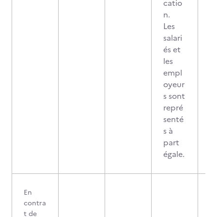
catio
n.
Les
salari
és et
les
empl
oyeur
s sont
repré
senté
s à
part
égale.
En
contra
t de