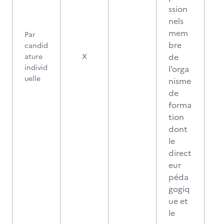
ssion
nels
mem
Par
bre
candid
de
ature
X
individ
l’orga
uelle
nisme
de
forma
tion
dont
le
direct
eur
péda
gogiq
ue et
le