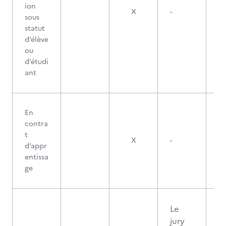
ion
X
-
sous
statut
d’élève
ou
d’étudi
ant
En
contra
t
X
-
d’appr
entissa
ge
Le
jury