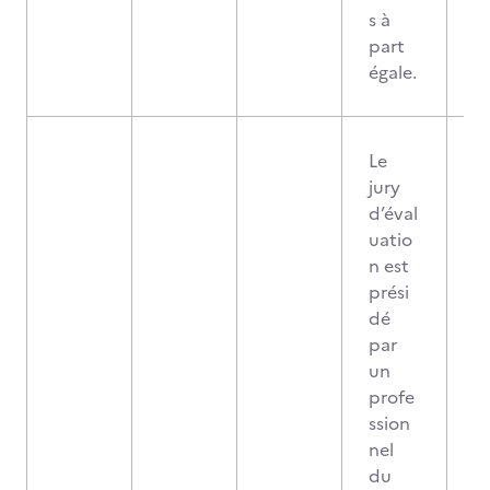
s à
part
égale.
Le
jury
d’éval
uatio
n est
prési
dé
par
un
profe
ssion
nel
du