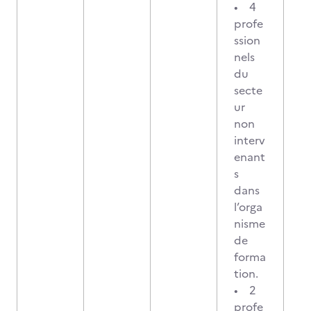
• 4
profe
ssion
nels
du
secte
ur
non
interv
enant
s
dans
l’orga
nisme
de
forma
tion.
• 2
profe