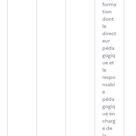
forma
tion
dont
le
direct
eur
péda
gogiq
ue et
le
respo
nsabl
e
péda
gogiq
ue en
charg
e de
la