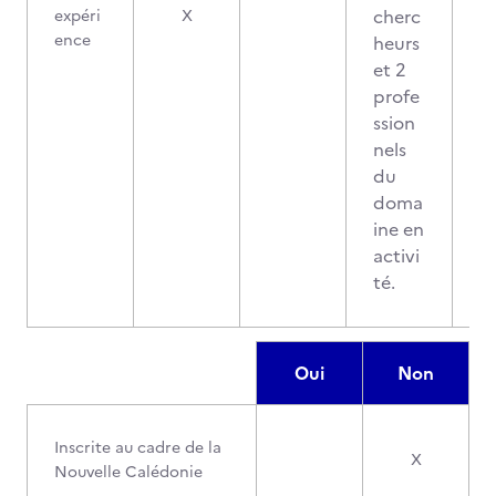
cherc
expéri
X
ence
heurs
et 2
profe
ssion
nels
du
doma
ine en
activi
té.
Oui
Non
Inscrite au cadre de la
X
Nouvelle Calédonie