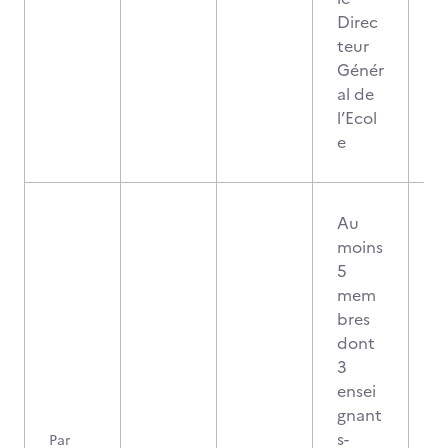
Direc
teur
Génér
al de
l’Ecol
e
Au
moins
5
mem
bres
dont
3
ensei
gnant
s-
Par