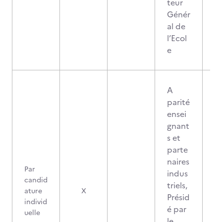
teur
Génér
al de
l’Ecol
e
A
parité
ensei
gnant
s et
parte
naires
Par
indus
candid
triels,
ature
X
Présid
individ
é par
uelle
le