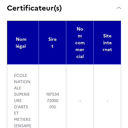
Certificateur(s)
No
m
Site
Nom
Sire
com
inte
légal
t
mer
rnet
cial
ECOLE
NATION
ALE
SUPERIE
197534
URE
72000
-
-
D'ARTS
010
ET
METIERS
(ENSAM)