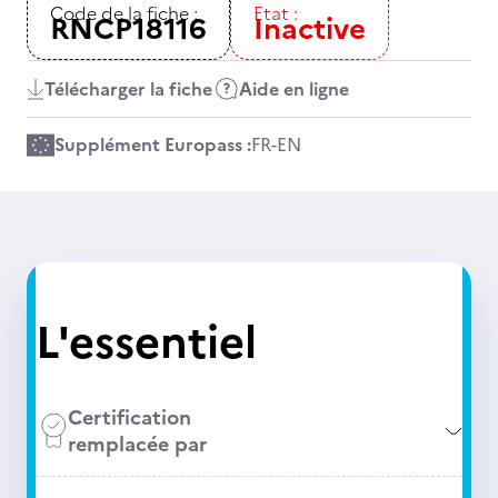
Code de la fiche :
Etat :
RNCP18116
Inactive
Télécharger la fiche
Aide en ligne
Supplément Europass :
FR
-
EN
L'essentiel
Certification
remplacée par