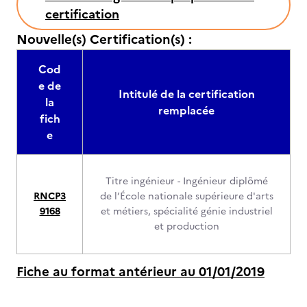
certification
Nouvelle(s) Certification(s) :
Cod
e de
Intitulé de la certification
la
remplacée
fich
e
Titre ingénieur - Ingénieur diplômé
RNCP3
de l’École nationale supérieure d'arts
9168
et métiers, spécialité génie industriel
et production
Fiche au format antérieur au 01/01/2019