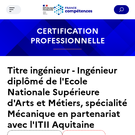
Ouvrir le menu de navigation
Reche
Contenu
Recherche
Menu
Pied de page
CERTIFICATION
PROFESSIONNELLE
Titre ingénieur - Ingénieur
diplômé de l'Ecole
Nationale Supérieure
d'Arts et Métiers, spécialité
Mécanique en partenariat
avec l'ITII Aquitaine