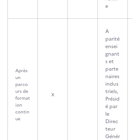
e
A
parité
ensei
gnant
s et
parte
Après
naires
un
indus
parco
triels,
urs de
X
format
Présid
ion
é par
contin
le
ue
Direc
teur
Génér