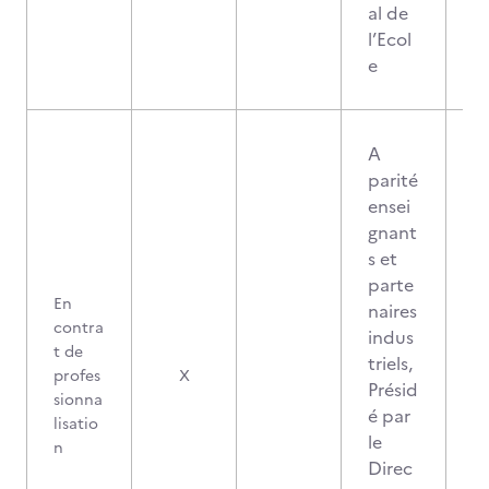
al de
l’Ecol
e
A
parité
ensei
gnant
s et
parte
En
naires
contra
indus
t de
triels,
profes
X
Présid
sionna
é par
lisatio
le
n
Direc