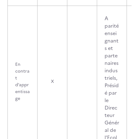
A
parité
ensei
gnant
s et
parte
naires
En
indus
contra
triels,
t
X
d’appr
Présid
entissa
é par
ge
le
Direc
teur
Génér
al de
l’Ecol