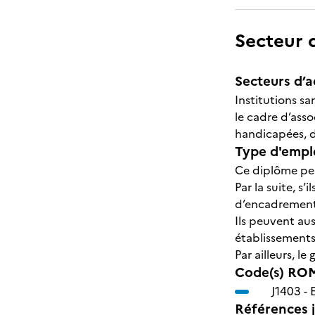
Secteur d
Secteurs d’ac
Institutions sa
le cadre d’ass
handicapées, de
Type d'emplo
Ce diplôme per
Par la suite, 
d’encadrement 
Ils peuvent au
établissements
Par ailleurs, l
Code(s) ROM
J1403 -
Références j