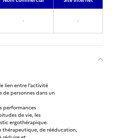
Nom commercial
Site internet
-
-
 lien entre l’activité
pe de personnes dans un
 ses performances
bitudes de vie, les
stic ergothérapique.
on thérapeutique, de rééducation,
à réduire et