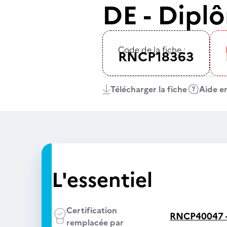
DE - Dipl
Code de la fiche :
RNCP18363
Télécharger la fiche
Aide en
L'essentiel
Certification
RNCP40047 
remplacée par