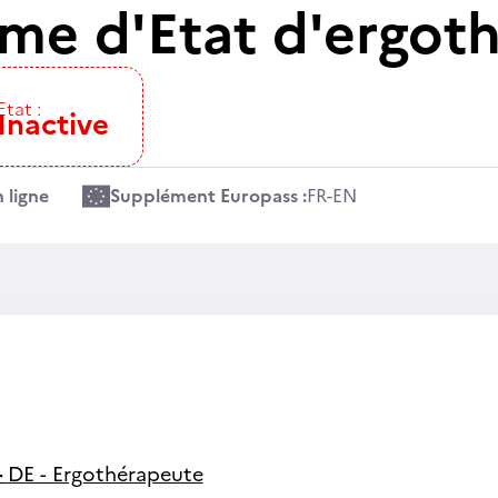
ôme d'Etat d'ergot
Etat :
Inactive
 ligne
Supplément Europass :
FR
-
EN
-
DE - Ergothérapeute