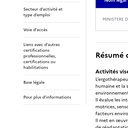
Nom légal
Secteur d’activité et
type d’emploi
MINISTERE D
Voie d’accès
Liens avec d’autres
certifications
Résumé de
professionnelles,
certifications ou
habilitations
Activités vis
L’ergothérapeut
Base légale
humaine et la 
environnement 
Pour plus d’informations
Il évalue les i
motrices, senso
facteurs envir
Il met en œuvr
de réadaptation