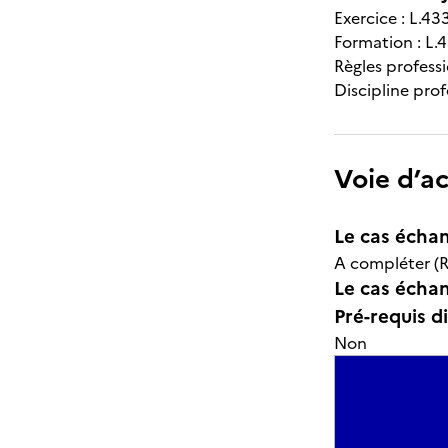
Exercice : L.433
Formation : L.4
Règles professi
Discipline prof
Voie d’a
Le cas échan
A compléter (R
Le cas échant
Pré-requis d
Non