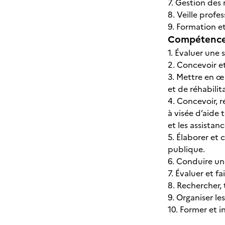
7. Gestion des 
8. Veille profe
9. Formation et
Compétences
1. Évaluer une 
2. Concevoir e
3. Mettre en œ
et de réhabili
4. Concevoir, r
à visée d’aide 
et les assistan
5. Élaborer et
publique.
6. Conduire un
7. Évaluer et f
8. Rechercher, 
9. Organiser le
10. Former et i