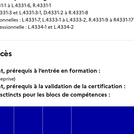
1-1 à L.4331-6, R.4331-1
331-3 et L.4331-3-1, D.4331-2 à R.4331-8
onnelles : L.4331-7, L.4333-1 à L.4333-2, R.4331-9 à R4331-17
essionnelle : L.4334-1 et L.4334-2
ccès
t, prérequis à l’entrée en formation :
eprise)
, prérequis à la validation de la certification :
isctincts pour les blocs de compétences :