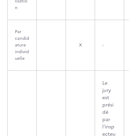
lisatio
n
Par
candid
ature
X
-
individ
uelle
Le
jury
est
prési
dé
par
l'insp
ecteu