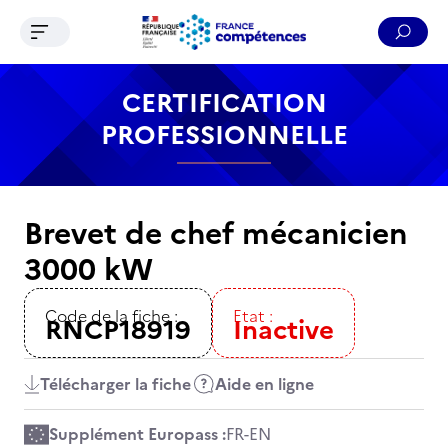
Ouvrir le menu de navigation
Reche
Contenu
Recherche
Menu
Pied de page
CERTIFICATION
PROFESSIONNELLE
Brevet de chef mécanicien
3000 kW
Code de la fiche :
Etat :
RNCP18919
Inactive
Télécharger la fiche
Aide en ligne
Supplément Europass :
FR
-
EN