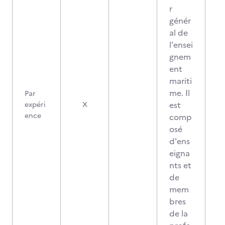
r
génér
al de
l'ensei
gnem
ent
mariti
me. Il
Par
est
expéri
X
ence
comp
osé
d'ens
eigna
nts et
de
mem
bres
de la