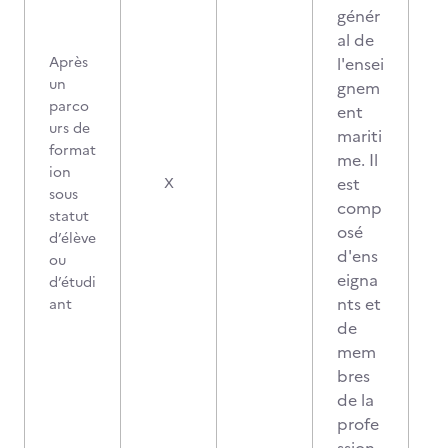
génér
al de
Après
l'ensei
un
gnem
parco
ent
urs de
mariti
format
me. Il
ion
est
X
sous
comp
statut
osé
d’élève
d'ens
ou
eigna
d’étudi
nts et
ant
de
mem
bres
de la
profe