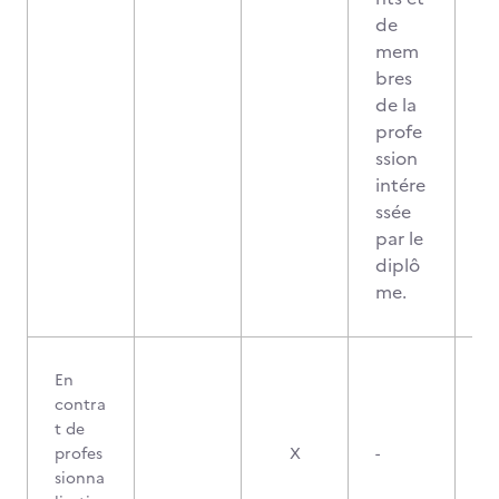
de
mem
bres
de la
profe
ssion
intére
ssée
par le
diplô
me.
En
contra
t de
profes
X
-
sionna