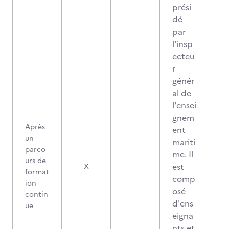
prési
dé
par
l'insp
ecteu
r
génér
al de
l'ensei
gnem
Après
ent
un
mariti
parco
me. Il
urs de
est
X
format
comp
ion
osé
contin
d'ens
ue
eigna
nts et