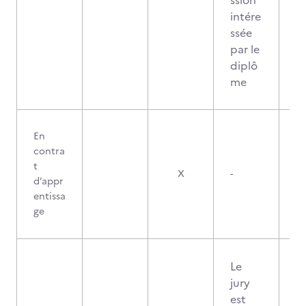
ssion
intére
ssée
par le
diplô
me
En
contra
t
X
-
d’appr
entissa
ge
Le
jury
est