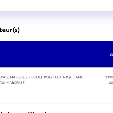
teur(s)
Si
D'AIX MARSEILLE - ECOLE POLYTECHNIQUE AMU
1300
AIX MARSEILLE
00