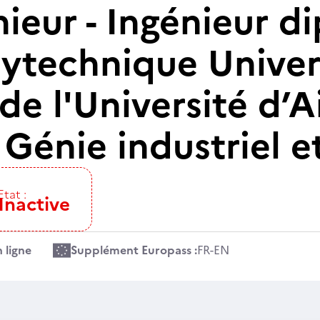
nieur - Ingénieur 
lytechnique Univer
 de l'Université d’A
 Génie industriel 
Etat :
Inactive
 ligne
Supplément Europass :
FR
-
EN