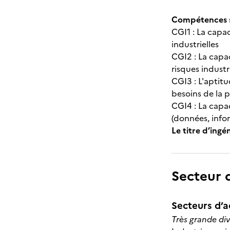
Compétences s
CGI1 : La capac
industrielles
CGI2 : La capac
risques industr
CGI3 : L'aptitu
besoins de la p
CGI4 : La capac
(données, info
Le titre d’ing
Secteur d
Secteurs d’ac
Très grande div