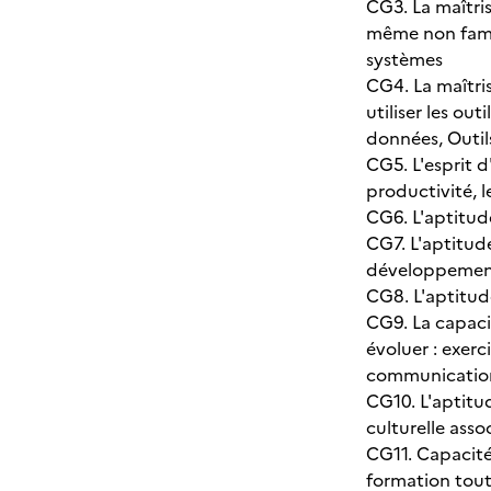
CG3. La maîtris
même non famili
systèmes
CG4. La maîtri
utiliser les ou
données, Outils
CG5. L'esprit d
productivité, 
CG6. L'aptitude
CG7. L'aptitud
développemen
CG8. L'aptitud
CG9. La capacit
évoluer : exerc
communication 
CG10. L'aptitud
culturelle ass
CG11. Capacité
formation tout 