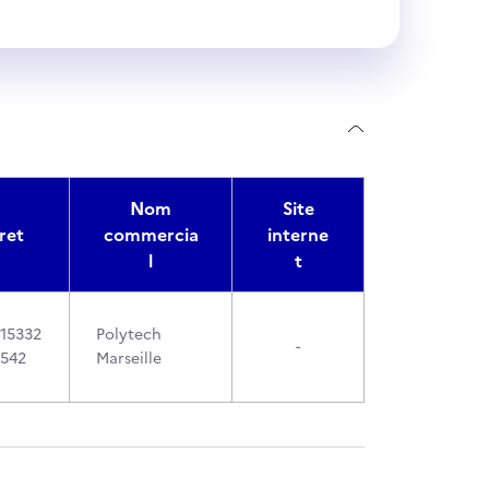
Nom
Site
ret
commercia
interne
l
t
15332
Polytech
-
542
Marseille