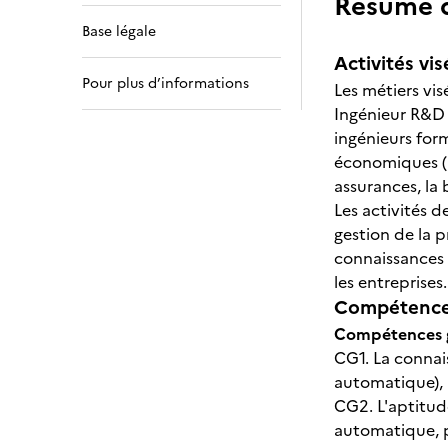
Résumé de
Base légale
Activités vis
Pour plus d’informations
Les métiers vis
Ingénieur R&D –
ingénieurs for
économiques (l’
assurances, la
Les activités d
gestion de la p
connaissances 
les entreprises.
Compétences
Compétences 
CG1. La connai
automatique), l
CG2. L'aptitud
automatique, p