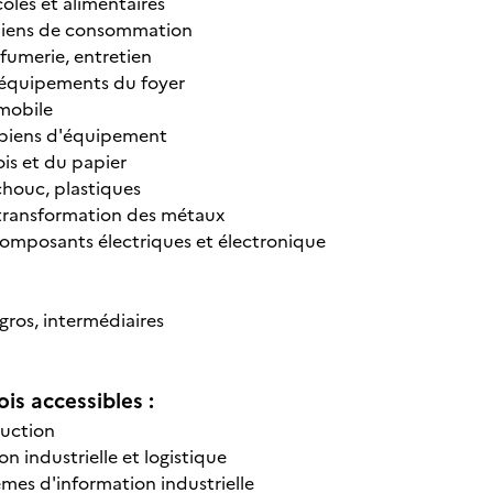
coles et alimentaires
 biens de consommation
fumerie, entretien
 équipements du foyer
mobile
 biens d'équipement
ois et du papier
houc, plastiques
 transformation des métaux
composants électriques et électronique
ros, intermédiaires
is accessibles :
duction
on industrielle et logistique
èmes d'information industrielle