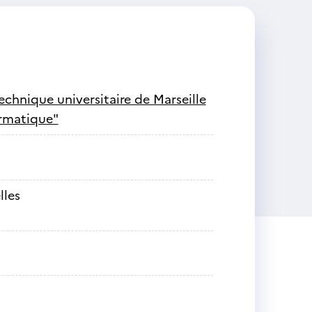
echnique universitaire de Marseille
formatique"
lles