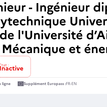
nieur - Ingénieur 
lytechnique Univer
 de l'Université d’A
é Mécanique et éne
Etat :
Inactive
 ligne
Supplément Europass :
FR
-
EN