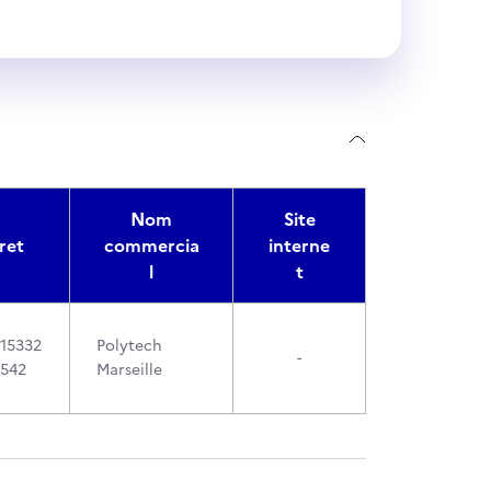
Nom
Site
ret
commercia
interne
l
t
15332
Polytech
-
542
Marseille