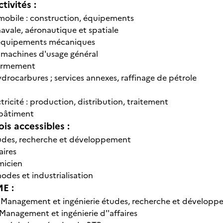
tivités :
mobile : construction, équipements
avale, aéronautique et spatiale
'équipements mécaniques
 machines d'usage général
’armement
drocarbures ; services annexes, raffinage de pétrole
ctricité : production, distribution, traitement
 bâtiment
is accessibles :
tudes, recherche et développement
aires
micien
odes et industrialisation
E :
-
Management et ingénierie études, recherche et développe
Management et ingénierie d''affaires