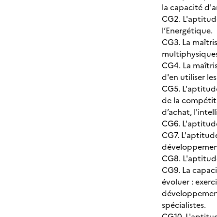
la capacité d'a
CG2. L'aptitud
l’Energétique.
CG3. La maîtris
multiphysiques
CG4. La maîtri
d'en utiliser l
CG5. L'aptitude
de la compétiti
d’achat, l'inte
CG6. L'aptitude
CG7. L'aptitud
développement
CG8. L'aptitude
CG9. La capacit
évoluer : exer
développement 
spécialistes.
CG10. L'aptitud