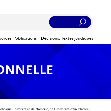
Rechercher
ources, Publications
Décisions, Textes juridiques
IONNELLE
Titre ingénieur - Ingénieur diplômé de l’Ecole Polytechnique Universitaire de Marseille, de l'Université d’Aix-Marseille - Spécialité Mécanique et énergétique