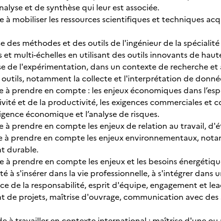
nalyse et de synthèse qui leur est associée.
e à mobiliser les ressources scientifiques et techniques ac
e des méthodes et des outils de l'ingénieur de la spécialité
 et multi-échelles en utilisant des outils innovants de hau
se de l'expérimentation, dans un contexte de recherche et à
es outils, notamment la collecte et l'interprétation de donnée
 à prendre en compte : les enjeux économiques dans l’esprit
vité et de la productivité, les exigences commerciales et c
lligence économique et l’analyse de risques.
 à prendre en compte les enjeux de relation au travail, d'ét
e à prendre en compte les enjeux environnementaux, nota
 durable.
 à prendre en compte les enjeux et les besoins énergétiques
é à s'insérer dans la vie professionnelle, à s'intégrer dans un
cice de la responsabilité, esprit d'équipe, engagement et 
de projets, maîtrise d'ouvrage, communication avec des 
e à travailler en contexte international : maîtrise d'une ou