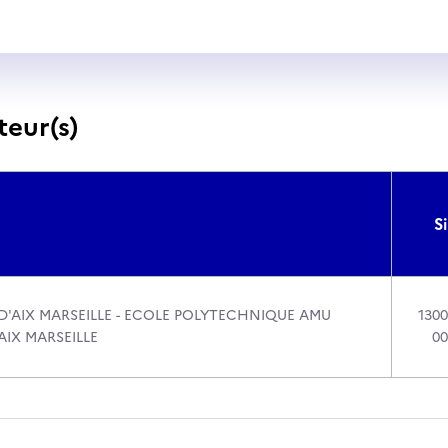
teur(s)
Si
D'AIX MARSEILLE - ECOLE POLYTECHNIQUE AMU
1300
AIX MARSEILLE
00