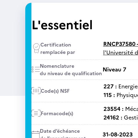
L'essentiel
RNCP37580 
Certification
remplacée par
l'Université 
Nomenclature
Niveau 7
du niveau de qualification
227 :
Energie
Code(s) NSF
115 :
Physiqu
23554 :
Méca
Formacode(s)
24162 :
Gesti
Date d’échéance
31-08-2023