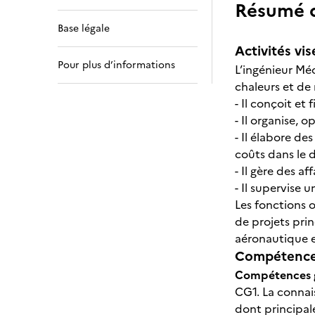
Résumé de
Base légale
Activités vis
Pour plus d’informations
L’ingénieur Mé
chaleurs et de
- Il conçoit et
- Il organise,
- Il élabore de
coûts dans le 
- Il gère des af
- Il supervise 
Les fonctions 
de projets prin
aéronautique e
Compétences
Compétences 
CG1. La conna
dont principal