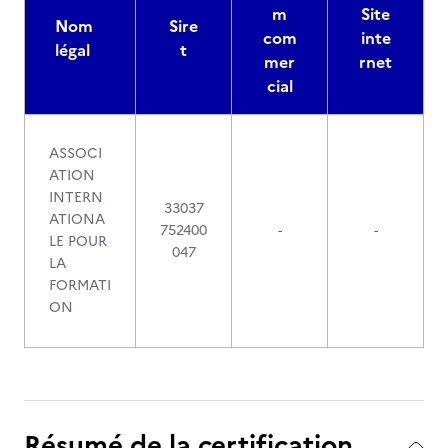
m
Site
Nom
Sire
com
inte
légal
t
mer
rnet
cial
ASSOCI
ATION
INTERN
33037
ATIONA
752400
-
-
LE POUR
047
LA
FORMATI
ON
Résumé de la certification