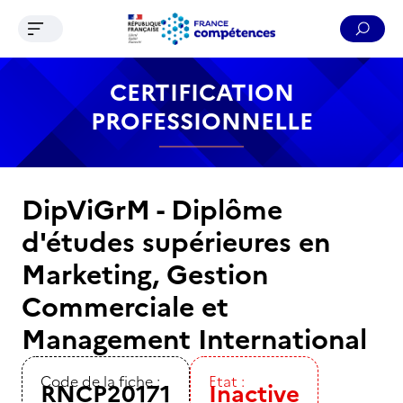
Ouvrir le menu de navigation
Reche
Contenu
Recherche
Menu
Pied de page
CERTIFICATION
PROFESSIONNELLE
DipViGrM - Diplôme
d'études supérieures en
Marketing, Gestion
Commerciale et
Management International
Code de la fiche :
Etat :
RNCP20171
Inactive