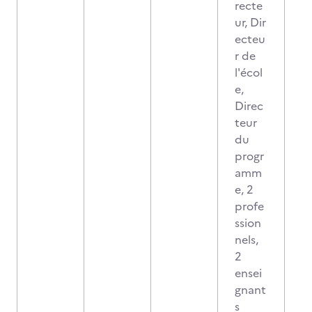
recte
ur, Dir
ecteu
r de
l'écol
e,
Direc
teur
du
progr
amm
e, 2
profe
ssion
nels,
2
ensei
gnant
s