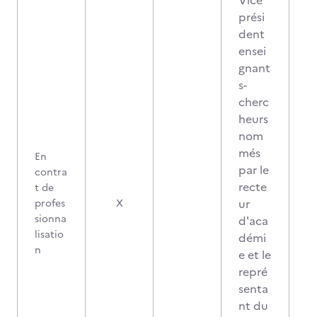
Vice
prési
dent
ensei
gnant
s-
cherc
heurs
nom
més
En
par le
contra
recte
t de
ur
profes
X
sionna
d'aca
lisatio
démi
n
e et le
repré
senta
nt du