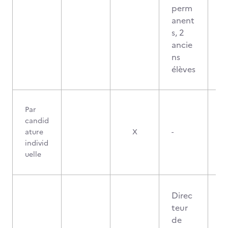
perm
anent
s, 2
ancie
ns
élèves
Par
candid
ature
X
-
individ
uelle
Direc
teur
de