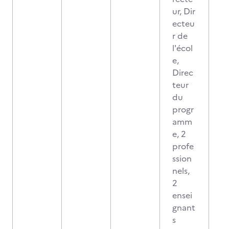
ur, Dir
ecteu
r de
l'écol
e,
Direc
teur
du
progr
amm
e, 2
profe
ssion
nels,
2
ensei
gnant
s