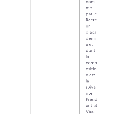
nom
mé
par le
Recte
ur
d'aca
démi
e et
dont
la
comp
ositio
n est
la
suiva
nte :
Présid
ent et
Vice