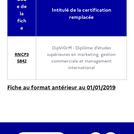
e de
Intitulé de la certification
la
remplacée
fich
e
DipViGrM - Diplôme d’études
RNCP3
supérieures en marketing, gestion
5842
commerciale et management
international
Fiche au format antérieur au 01/01/2019