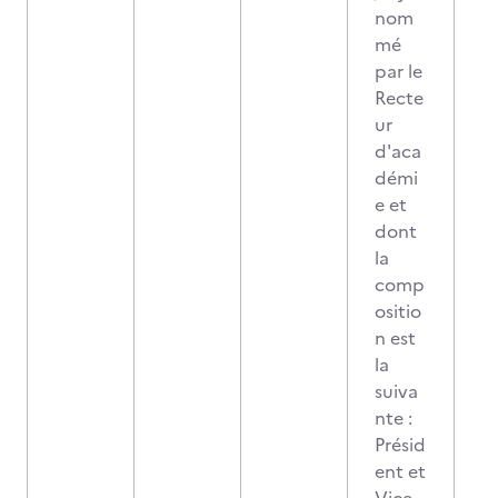
nom
mé
par le
Recte
ur
d'aca
démi
e et
dont
la
comp
ositio
n est
la
suiva
nte :
Présid
ent et