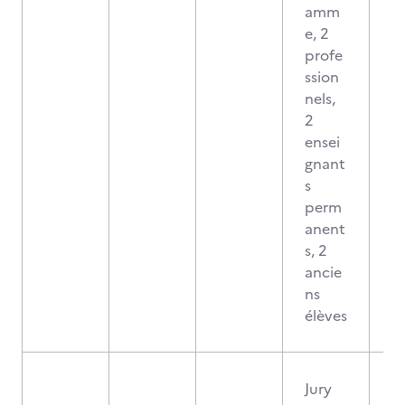
amm
e, 2
profe
ssion
nels,
2
ensei
gnant
s
perm
anent
s, 2
ancie
ns
élèves
Jury