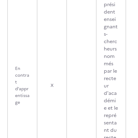
prési
dent
ensei
gnant
s-
cherc
heurs
nom
més
En
par le
contra
recte
t
ur
X
d’appr
d'aca
entissa
démi
ge
e et le
repré
senta
nt du
recte