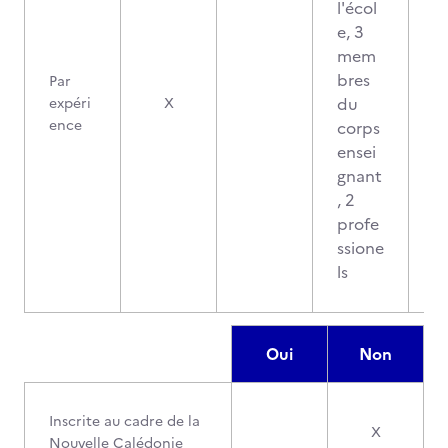
l'écol
e, 3
mem
bres
Par
du
expéri
X
ence
corps
ensei
gnant
, 2
profe
ssione
ls
Oui
Non
Inscrite au cadre de la
X
Nouvelle Calédonie