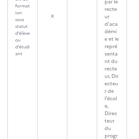
par le
format
recte
ion
ur
X
sous
d'aca
statut
démi
d’élève
e et le
ou
repré
d’étudi
senta
ant
nt du
recte
ur, Dir
ecteu
r de
l'écol
e,
Direc
teur
du
progr