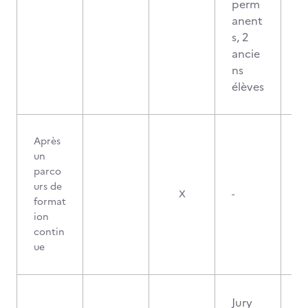
perm
anent
s, 2
ancie
ns
élèves
Après
un
parco
urs de
X
-
format
ion
contin
ue
Jury