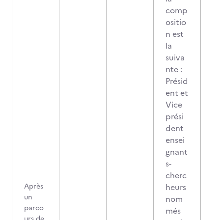
comp
ositio
n est
la
suiva
nte :
Présid
ent et
Vice
prési
dent
ensei
gnant
s-
cherc
Après
heurs
un
nom
parco
més
urs de