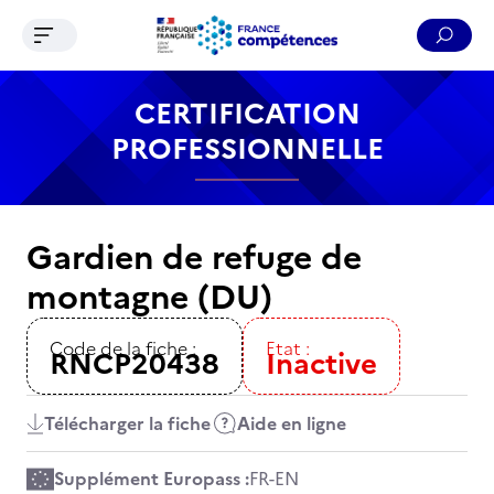
Ouvrir le menu de navigation
Reche
Contenu
Recherche
Menu
Pied de page
CERTIFICATION
PROFESSIONNELLE
Gardien de refuge de
montagne (DU)
Code de la fiche :
Etat :
RNCP20438
Inactive
Télécharger la fiche
Aide en ligne
Supplément Europass :
FR
-
EN