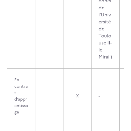
onnel
de
l’Univ
ersité
de
Toulo
use II-
le
Mirail)
En
contra
t
X
-
d’appr
entissa
ge