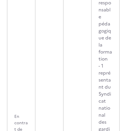
respo
nsabl
e
péda
gogiq
ue de
la
forma
tion
- 1
repré
senta
nt du
Syndi
cat
natio
nal
En
des
contra
gardi
t de