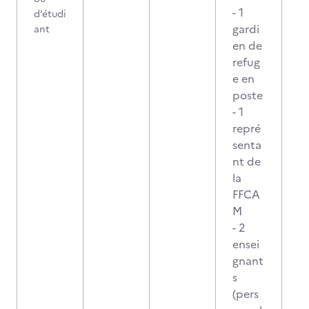
- 1
d’étudi
gardi
ant
en de
refug
e en
poste
- 1
repré
senta
nt de
la
FFCA
M
- 2
ensei
gnant
s
(pers