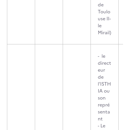
de
Toulo
use II-
le
Mirail)
- le
direct
eur
de
l’ISTH
IA ou
son
repré
senta
nt
- Le