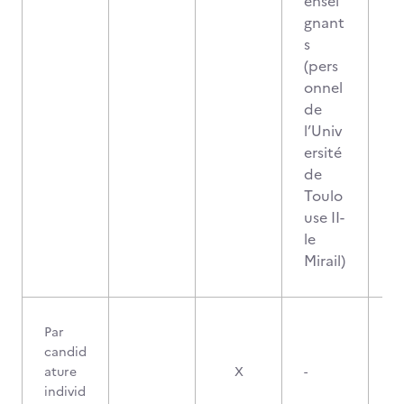
ensei
gnant
s
(pers
onnel
de
l’Univ
ersité
de
Toulo
use II-
le
Mirail)
Par
candid
ature
X
-
individ