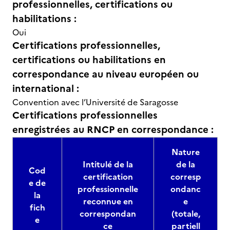
professionnelles, certifications ou
habilitations :
Oui
Certifications professionnelles,
certifications ou habilitations en
correspondance au niveau européen ou
international :
Convention avec l’Université de Saragosse
Certifications professionnelles
enregistrées au RNCP en correspondance :
Nature
Intitulé de la
de la
Cod
certification
corresp
e de
professionnelle
ondanc
la
reconnue en
e
fich
correspondan
(totale,
e
ce
partiell