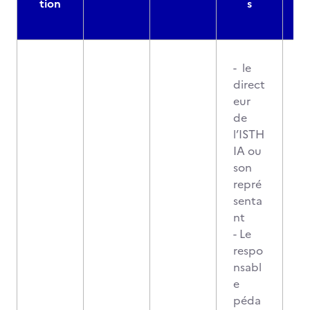
tion
s
- le
direct
eur
de
l’ISTH
IA ou
son
repré
senta
nt
- Le
respo
nsabl
e
péda