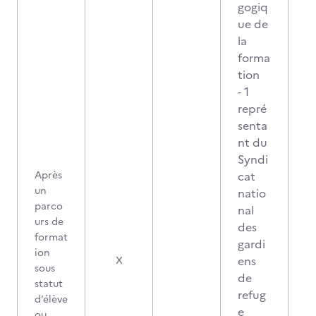
gogiq
ue de
la
forma
tion
- 1
repré
senta
nt du
Syndi
Après
cat
un
natio
parco
nal
urs de
des
format
gardi
ion
ens
X
sous
de
statut
refug
d’élève
e
ou