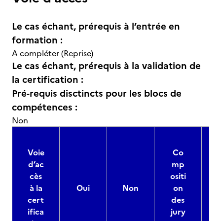
Le cas échant, prérequis à l’entrée en
formation :
A compléter (Reprise)
Le cas échant, prérequis à la validation de
la certification :
Pré-requis disctincts pour les blocs de
compétences :
Non
Voie
Co
d’ac
mp
cès
ositi
à la
Oui
Non
on
cert
des
ifica
jury
d