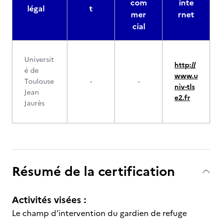
com
inte
légal
t
mer
rnet
cial
Universit
http://
é de
www.u
Toulouse
-
-
niv-tls
Jean
e2.fr
Jaurès
Résumé de la certification
Activités visées :
Le champ d’intervention du gardien de refuge