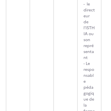
- le
direct
eur
de
l’ISTH
IA ou
son
repré
senta
nt
- Le
respo
nsabl
e
péda
gogiq
ue de
la