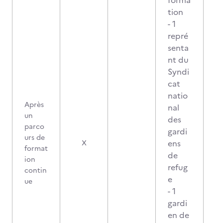
forma
tion
- 1
repré
senta
nt du
Syndi
cat
natio
Après
nal
un
des
parco
gardi
urs de
ens
X
format
de
ion
refug
contin
e
ue
- 1
gardi
en de