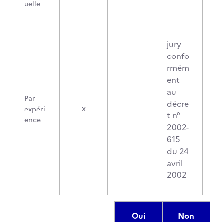
uelle
jury
confo
rmém
ent
au
Par
décre
expéri
X
t n°
ence
2002-
615
du 24
avril
2002
Oui
Non