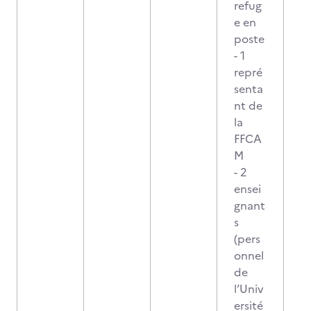
refug
e en
poste
- 1
repré
senta
nt de
la
FFCA
M
- 2
ensei
gnant
s
(pers
onnel
de
l’Univ
ersité