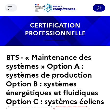
Ouvrir le menu de navigation
Reche
Contenu
Recherche
Menu
Pied de page
CERTIFICATION
PROFESSIONNELLE
BTS - « Maintenance des
systèmes » Option A :
systèmes de production
Option B : systèmes
énergétiques et fluidiques
Option C : systèmes éoliens