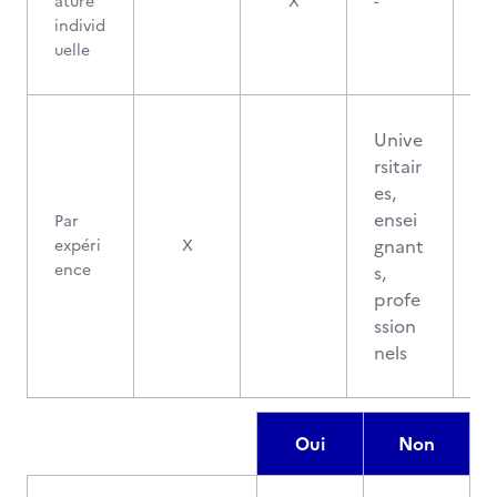
ature
X
-
individ
uelle
Unive
rsitair
es,
ensei
Par
gnant
expéri
X
ence
s,
profe
ssion
nels
Oui
Non