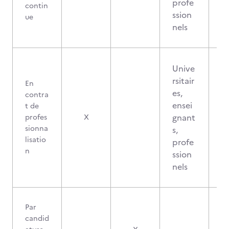
profe
contin
ssion
ue
nels
Unive
rsitair
En
es,
contra
ensei
t de
gnant
profes
X
sionna
s,
lisatio
profe
n
ssion
nels
Par
candid