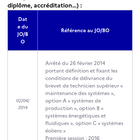
diplôme, accréditation…) :
Dat
e du
Référence au JO/BO
JO/B
O
Arrêté du 26 février 2014
portant définition et fixant les
conditions de délivrance du
brevet de technicien supérieur «
maintenance des systèmes »,
option A « systèmes de
02/04/
2014
production », option B «
systèmes énergétiques et
fluidiques », option C « systèmes
éoliens »
Première session : 2016