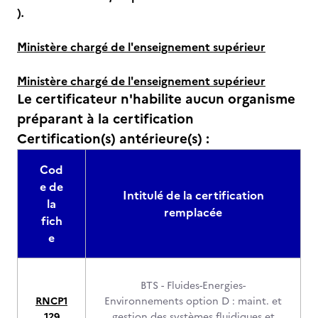
)
.
Ministère chargé de l'enseignement supérieur
Ministère chargé de l'enseignement supérieur
Le certificateur n'habilite aucun organisme
préparant à la certification
Certification(s) antérieure(s) :
Cod
e de
Intitulé de la certification
la
remplacée
fich
e
BTS - Fluides-Energies-
RNCP1
Environnements option D : maint. et
129
gestion des systèmes fluidiques et