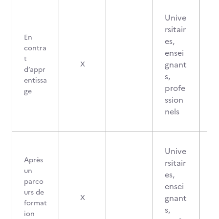
Unive
rsitair
En
es,
contra
ensei
t
gnant
X
d’appr
s,
entissa
profe
ge
ssion
nels
Unive
Après
rsitair
un
es,
parco
ensei
urs de
gnant
X
format
s,
ion