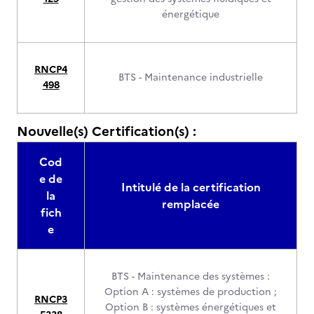
énergétique
RNCP4
BTS - Maintenance industrielle
498
Nouvelle(s) Certification(s) :
Cod
e de
Intitulé de la certification
la
remplacée
fich
e
BTS - Maintenance des systèmes :
Option A : systèmes de production ;
RNCP3
Option B : systèmes énergétiques et