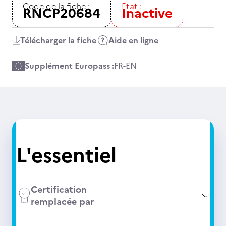
Code de la fiche :
Etat :
RNCP20684
Inactive
Télécharger la fiche
Aide en ligne
Supplément Europass :
FR
-
EN
L'essentiel
Certification
remplacée par