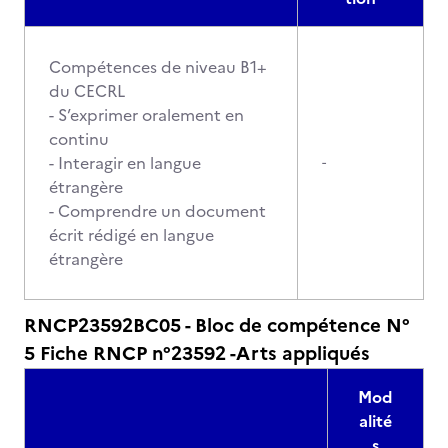
Compétences de niveau B1+
du CECRL
- S’exprimer oralement en
continu
- Interagir en langue
-
étrangère
- Comprendre un document
écrit rédigé en langue
étrangère
RNCP23592BC05 - Bloc de compétence N°
5 Fiche RNCP n°23592 -Arts appliqués
Mod
alité
s