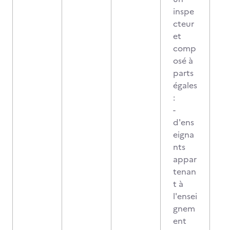
inspe
cteur
et
comp
osé à
parts
égales
:
-
d'ens
eigna
nts
appar
tenan
t à
l'ensei
gnem
ent