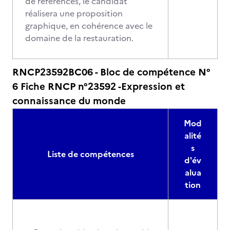
de références, le candidat
réalisera une proposition
graphique, en cohérence avec le
domaine de la restauration.
RNCP23592BC06 - Bloc de compétence N°
6 Fiche RNCP n°23592 -Expression et
connaissance du monde
Mod
alité
s
Liste de compétences
d'év
alua
tion