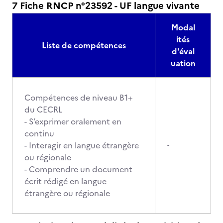
7 Fiche RNCP n°23592 - UF langue vivante
Modal
ités
Liste de compétences
d'éval
uation
Compétences de niveau B1+
du CECRL
- S’exprimer oralement en
continu
- Interagir en langue étrangère
-
ou régionale
- Comprendre un document
écrit rédigé en langue
étrangère ou régionale