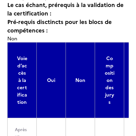
Le cas échant, prérequis à la validation de
la certification :
Pré-requis disctincts pour les blocs de
compétences :
Non
Voie
Co
d’ac
mp
cès
ositi
à la
Oui
Non
on
cert
des
ifica
jury
d
tion
s
Après