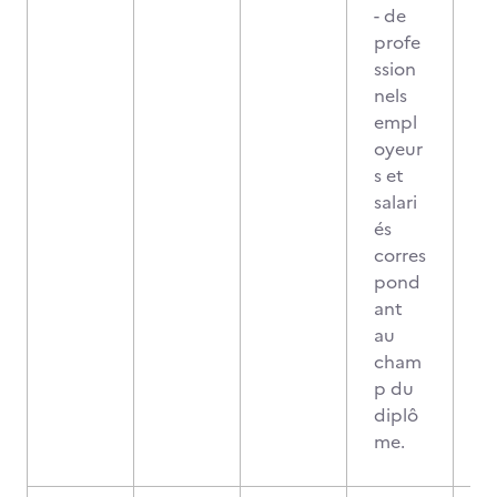
- de
profe
ssion
nels
empl
oyeur
s et
salari
és
corres
pond
ant
au
cham
p du
diplô
me.