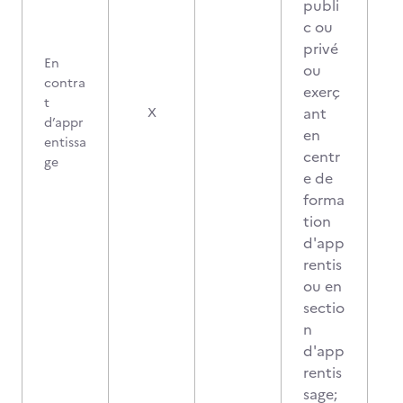
publi
c ou
privé
En
ou
contra
exerç
t
ant
X
d’appr
en
entissa
centr
ge
e de
forma
tion
d'app
rentis
ou en
sectio
n
d'app
rentis
sage;