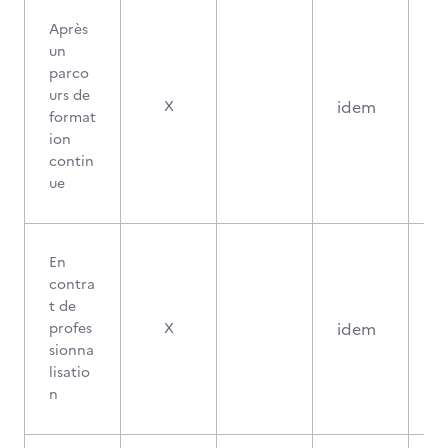
Après
un
parco
urs de
idem
X
format
ion
contin
ue
En
contra
t de
idem
profes
X
sionna
lisatio
n