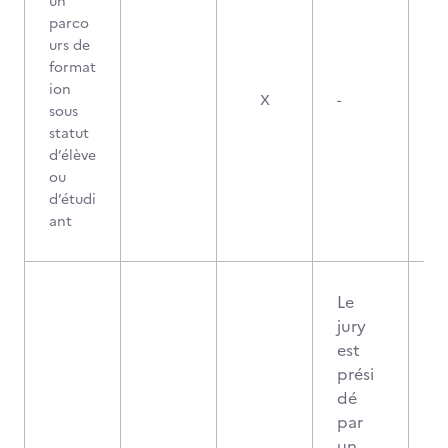
un
parco
urs de
format
ion
X
-
sous
statut
d’élève
ou
d’étudi
ant
Le
jury
est
prési
dé
par
un