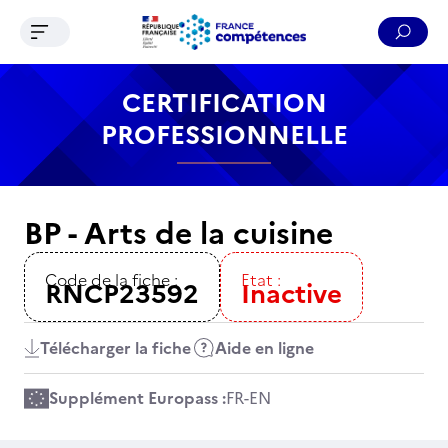
Ouvrir le menu de navigation
Reche
Contenu
Recherche
Menu
Pied de page
CERTIFICATION
PROFESSIONNELLE
BP - Arts de la cuisine
Code de la fiche :
Etat :
RNCP23592
Inactive
Télécharger la fiche
Aide en ligne
Supplément Europass :
FR
-
EN