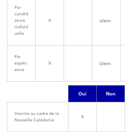
Par
candid
idem
ature
X
individ
uelle
Par
idem
expéri
X
ence
Oui
Non
Inscrite au cadre de la
X
Nouvelle Calédonie