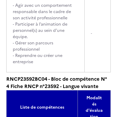
- Agir avec un comportement
responsable dans le cadre de
son activité professionnelle
- Participer à l’animation de
personnel(s) au sein d’une
-
équipe.
- Gérer son parcours
professionnel
- Reprendre ou créer une
entreprise
RNCP23592BC04 - Bloc de compétence N°
4 Fiche RNCP n°23592 - Langue vivante
Modalit
és
Liste de compétences
d'évalua
tion