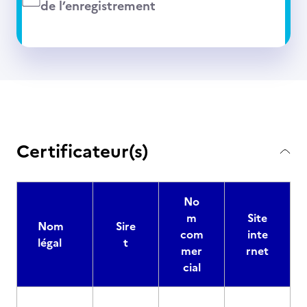
de l’enregistrement
Certificateur(s)
No
m
Site
Nom
Sire
com
inte
légal
t
mer
rnet
cial