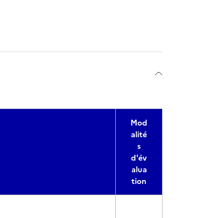
Mod
alité
s
d'év
alua
tion