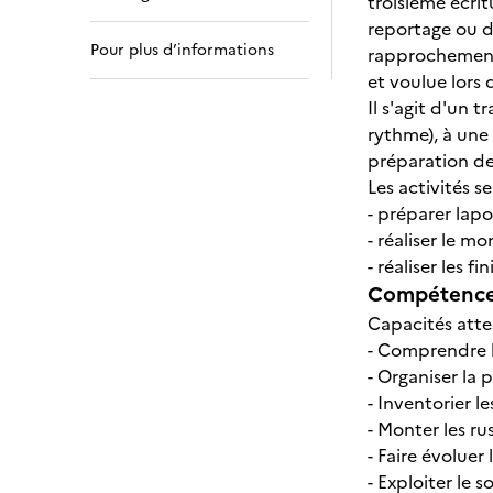
troisième écrit
reportage ou d
Pour plus d’informations
rapprochements
et voulue lors 
Il s'agit d'un 
rythme), à une
préparation des
Les activités s
- préparer lap
- réaliser le 
- réaliser les fi
Compétences
Capacités atte
- Comprendre la
- Organiser la
- Inventorier le
- Monter les ru
- Faire évoluer
- Exploiter le s