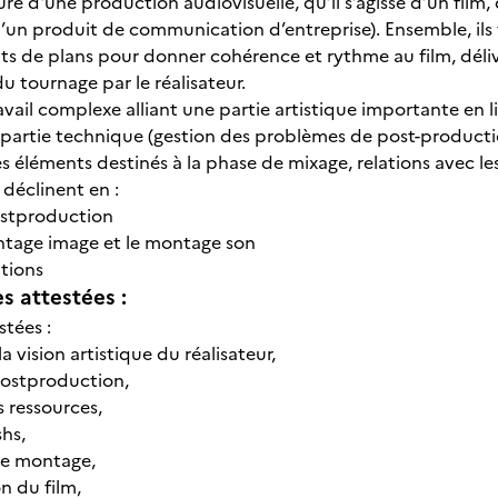
ure d'une production audiovisuelle, qu’il s’agisse d’un film
’un produit de communication d’entreprise). Ensemble, ils 
 de plans pour donner cohérence et rythme au film, délivre
du tournage par le réalisateur.
travail complexe alliant une partie artistique importante en li
 partie technique (gestion des problèmes de post-productio
 éléments destinés à la phase de mixage, relations avec les
e déclinent en :
ostproduction
montage image et le montage son
nitions
 attestées :
stées :
 vision artistique du réalisateur,
 postproduction,
s ressources,
shs,
 le montage,
on du film,