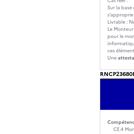
Cas réel :
Sur la base
s’approprie
Livrable : 
Le Monteur 
pour le mont
informatiqu
ces élément
Une
attest
RNCP23680BC
Compétence
CE.4 Monte