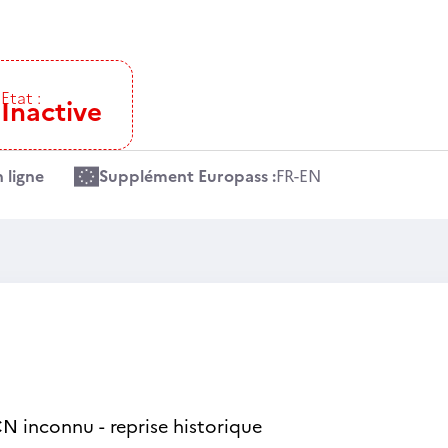
Etat :
Inactive
 ligne
Supplément Europass :
FR
-
EN
N inconnu - reprise historique