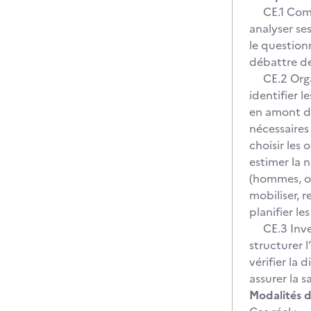
CE.1 Compre
analyser se
le questionn
débattre de
CE.2 Organ
identifier l
en amont du
nécessaires
choisir les o
estimer la 
(hommes, ou
mobiliser, r
planifier l
CE.3 Invent
structurer l
vérifier la 
assurer la s
Modalités d