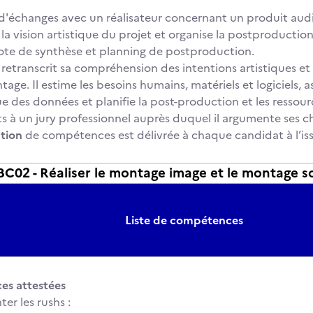
 d'échanges avec un réalisateur concernant un produit audi
 la vision artistique du projet et organise la postproduction
Note de synthèse et planning de postproduction.
retranscrit sa compréhension des intentions artistiques et 
age. Il estime les besoins humains, matériels et logiciels, a
e des données et planifie la post-production et les ressourc
s à un jury professionnel auprès duquel il argumente ses ch
ation
de compétences est délivrée à chaque candidat à l’iss
02 - Réaliser le montage image et le montage s
Liste de compétences
s attestées
r les rushs :