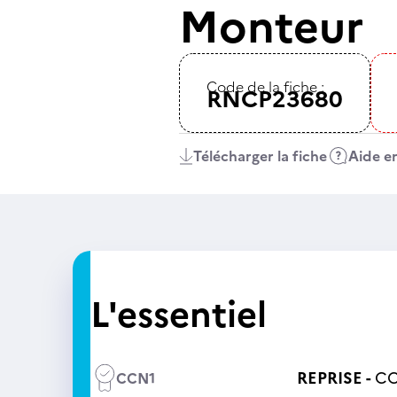
Monteur
Code de la fiche :
RNCP23680
Télécharger la fiche
Aide en
L'essentiel
REPRISE -
CC
CCN1