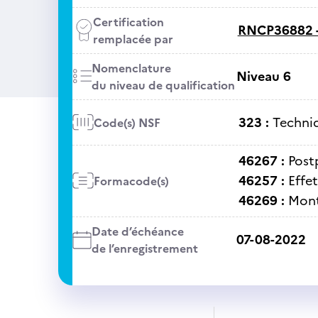
Certification
RNCP36882 
remplacée par
Nomenclature
Niveau 6
du niveau de qualification
323 :
Techniq
Code(s) NSF
46267 :
Post
46257 :
Effe
Formacode(s)
46269 :
Mont
Date d’échéance
07-08-2022
de l’enregistrement