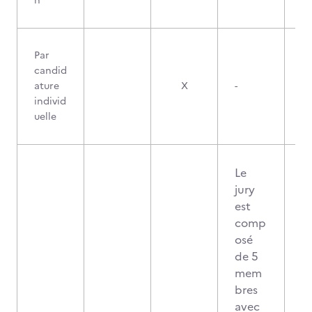
n
Par
candid
ature
X
-
individ
uelle
Le
jury
est
comp
osé
de 5
mem
bres
avec