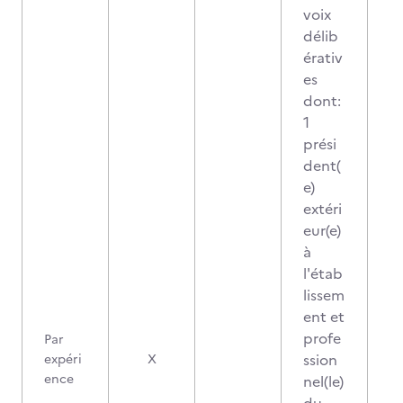
voix
délib
érativ
es
dont:
1
prési
dent(
e)
extéri
eur(e)
à
l'étab
lissem
ent et
profe
Par
ssion
expéri
X
ence
nel(le)