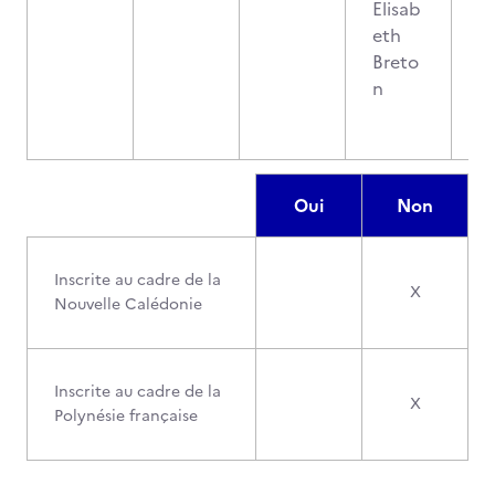
Elisab
eth
Breto
n
Oui
Non
Inscrite au cadre de la
X
Nouvelle Calédonie
Inscrite au cadre de la
X
Polynésie française