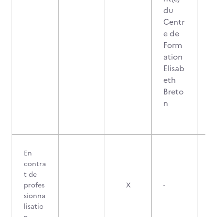
du
Centr
e de
Form
ation
Elisab
eth
Breto
n
En
contra
t de
profes
X
-
sionna
lisatio