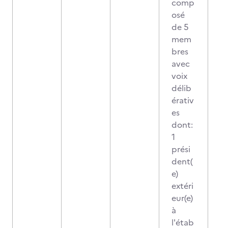
comp
osé
de 5
mem
bres
avec
voix
délib
érativ
es
dont:
1
prési
dent(
e)
extéri
eur(e)
à
l'étab