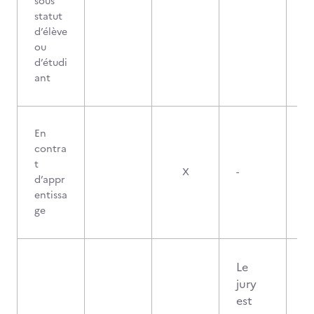
sous
statut
d’élève
ou
d’étudi
ant
En
contra
t
X
-
d’appr
entissa
ge
Le
jury
est