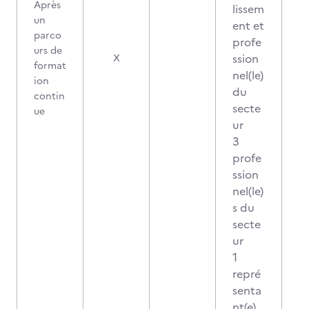
Après
lissem
un
ent et
parco
profe
urs de
ssion
X
format
nel(le)
ion
du
contin
secte
ue
ur
3
profe
ssion
nel(le)
s du
secte
ur
1
repré
senta
nt(e)