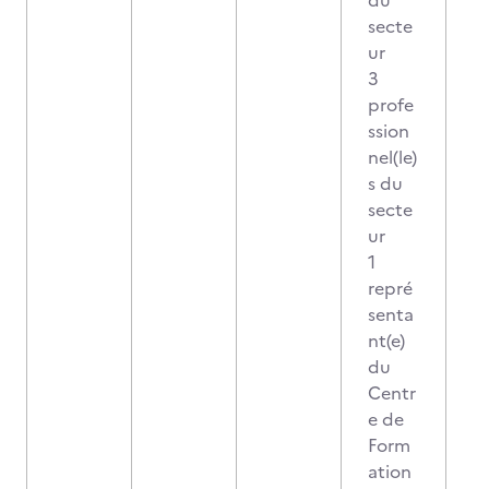
du
secte
ur
3
profe
ssion
nel(le)
s du
secte
ur
1
repré
senta
nt(e)
du
Centr
e de
Form
ation