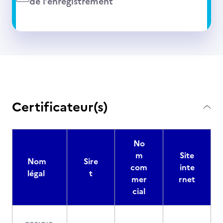
de l’enregistrement
Certificateur(s)
No
m
Site
Nom
Sire
com
inte
légal
t
mer
rnet
cial