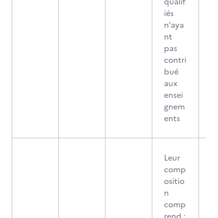
qualif
iés
n'aya
nt
pas
contri
bué
aux
ensei
gnem
ents
Leur
comp
ositio
n
comp
rend :