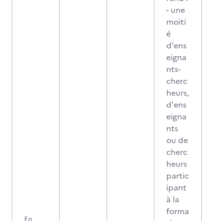
- une
moiti
é
d'ens
eigna
nts-
cherc
heurs,
d'ens
eigna
nts
ou de
cherc
heurs
partic
ipant
à la
forma
En