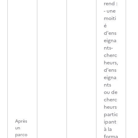
rend :
- une
moiti
é
d'ens
eigna
nts-
cherc
heurs,
d'ens
eigna
nts
ou de
cherc
heurs
partic
Après
ipant
un
à la
parco
forma