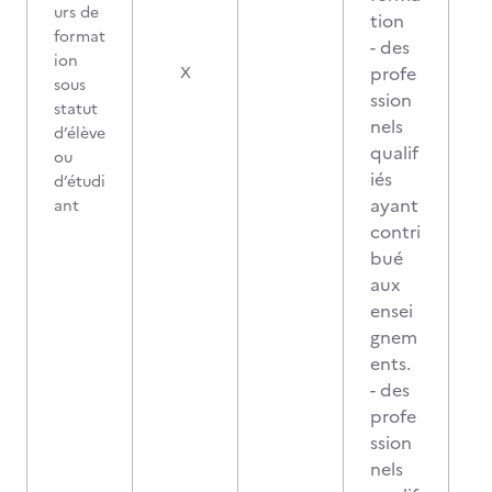
urs de
tion
format
- des
ion
profe
X
sous
ssion
statut
nels
d’élève
qualif
ou
iés
d’étudi
ayant
ant
contri
bué
aux
ensei
gnem
ents.
- des
profe
ssion
nels