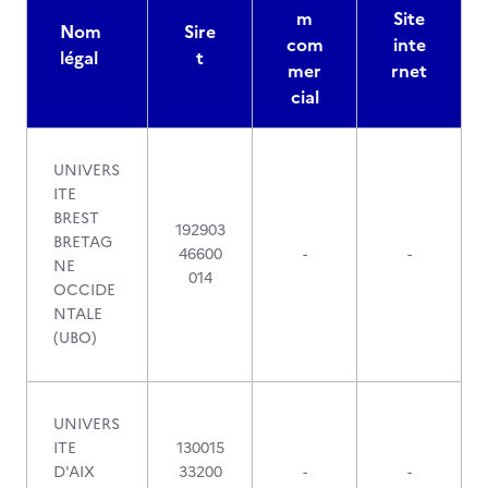
m
Site
Nom
Sire
com
inte
légal
t
mer
rnet
cial
UNIVERS
ITE
BREST
192903
BRETAG
46600
-
-
NE
014
OCCIDE
NTALE
(UBO)
UNIVERS
ITE
130015
D'AIX
33200
-
-