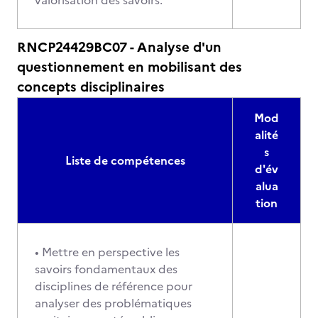
valorisation des savoirs.
RNCP24429BC07 - Analyse d'un
questionnement en mobilisant des
concepts disciplinaires
Mod
alité
s
Liste de compétences
d'év
alua
tion
• Mettre en perspective les
savoirs fondamentaux des
disciplines de référence pour
analyser des problématiques