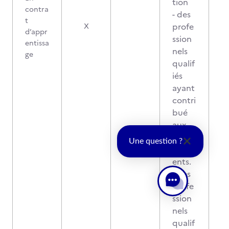
tion
contra
- des
t
profe
X
d’appr
ssion
entissa
nels
ge
qualif
iés
ayant
contri
bué
aux
ensei
Une question ?
gnem
ents.
- des
profe
ssion
nels
qualif