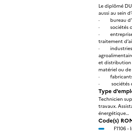
Le diplômé DUT
aussi au sein d
· bureau d’ét
· sociétés ou 
· entreprises 
traitement d’ai
· industries d
agroalimentair
et distribution
matériel ou d
· fabricants 
· sociétés de 
Type d'emplo
Technicien sup
travaux. Assis
énergétique…
Code(s) ROM
F1106 -