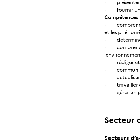
· présenter l
· fournir une 
Compétences tr
· comprendre l
et les phénomè
· déterminer 
· comprendre, 
environnementa
· rédiger et i
· communiquer
· actualiser s
· travailler en
· gérer un pro
Secteur d
Secteurs d’ac