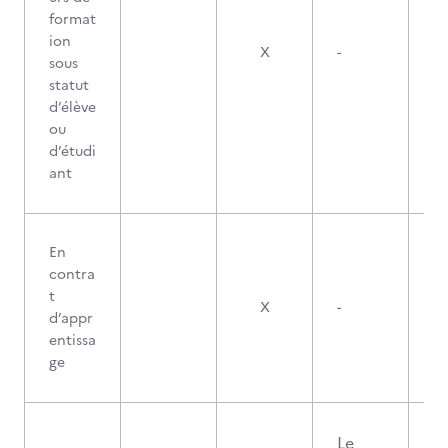
format
ion
X
-
sous
statut
d’élève
ou
d’étudi
ant
En
contra
t
X
-
d’appr
entissa
ge
Le