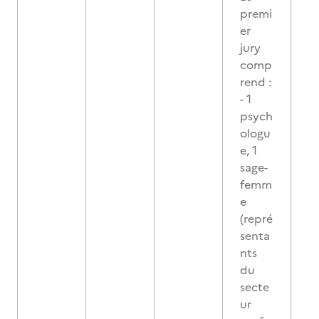
premi
er
jury
comp
rend :
- 1
psych
ologu
e, 1
sage-
femm
e
(repré
senta
nts
du
secte
ur