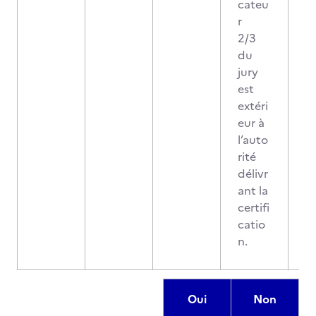
cateu
r
2/3
du
jury
est
extéri
eur à
l’auto
rité
délivr
ant la
certifi
catio
n.
Oui
Non