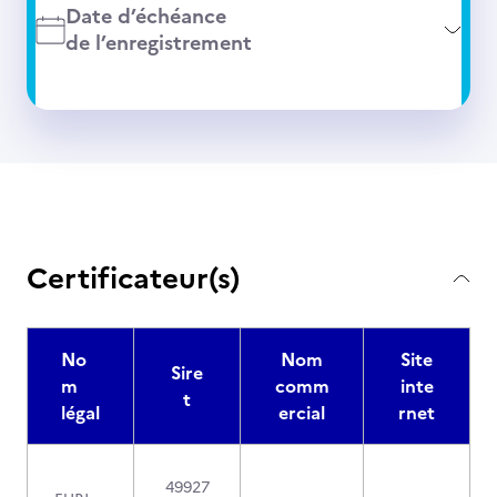
Date d’échéance
de l’enregistrement
Certificateur(s)
No
Nom
Site
Sire
m
comm
inte
t
légal
ercial
rnet
49927