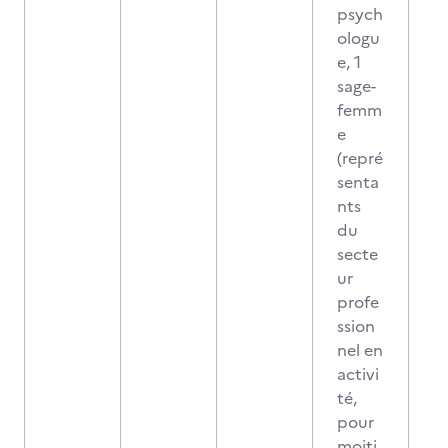
psych
ologu
e, 1
sage-
femm
e
(repré
senta
nts
du
secte
ur
profe
ssion
nel en
activi
té,
pour
moiti