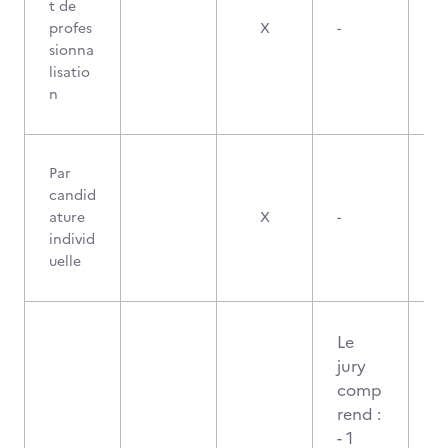
t de
profes
X
-
sionna
lisatio
n
Par
candid
ature
X
-
individ
uelle
Le
jury
comp
rend :
- 1