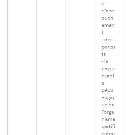
e
d’acc
ouch
emen
t
- des
paren
ts
- le
respo
nsabl
e
péda
gogiq
ue de
l’orga
nisme
certifi
cateu