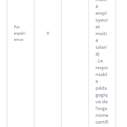
é
empl
oyeur
et
Par
moiti
expéri
X
ence
é
salari
é)
- Le
respo
nsabl
e
péda
gogiq
ue de
l’orga
nisme
certifi