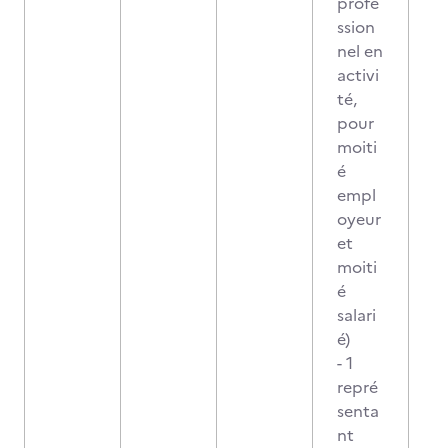
profe
ssion
nel en
activi
té,
pour
moiti
é
empl
oyeur
et
moiti
é
salari
é)
- 1
repré
senta
nt