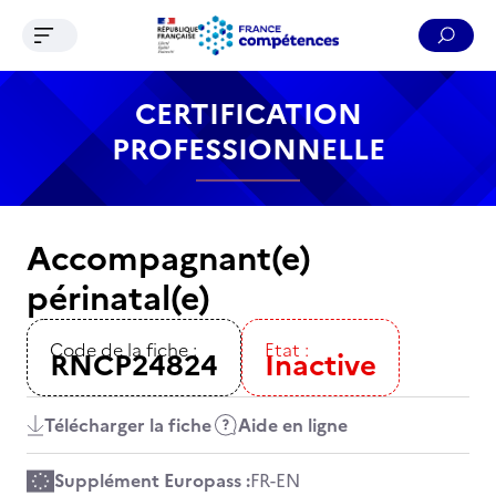
Ouvrir le menu de navigation
Reche
Contenu
Recherche
Menu
Pied de page
CERTIFICATION
PROFESSIONNELLE
Accompagnant(e)
périnatal(e)
Code de la fiche :
Etat :
RNCP24824
Inactive
Télécharger la fiche
Aide en ligne
Supplément Europass :
FR
-
EN