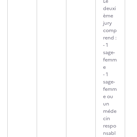
Le
deuxi
ème
jury
comp
rend :
- 1
sage-
femm
e
- 1
sage-
femm
e ou
un
méde
cin
respo
nsabl