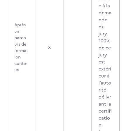
e à la
dema
nde
Après
du
un
jury.
parco
100%
urs de
de ce
X
format
jury
ion
est
contin
extéri
ue
eur à
l’auto
rité
délivr
ant la
certifi
catio
n.