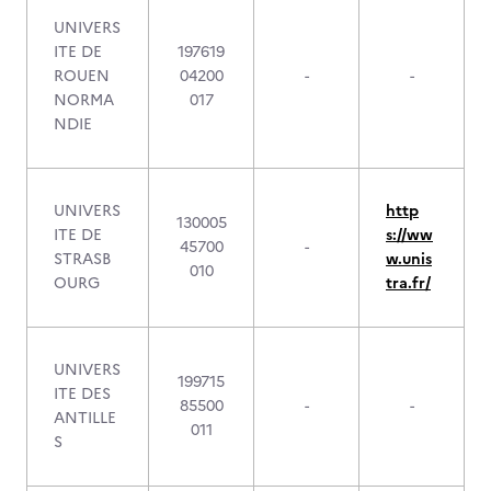
UNIVERS
ITE DE
197619
ROUEN
04200
-
-
NORMA
017
NDIE
UNIVERS
http
130005
ITE DE
s://ww
45700
-
STRASB
w.unis
010
OURG
tra.fr/
UNIVERS
199715
ITE DES
85500
-
-
ANTILLE
011
S