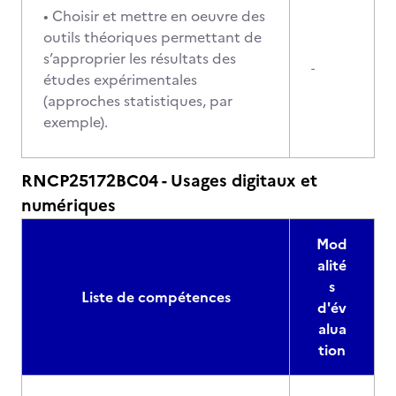
• Choisir et mettre en oeuvre des
outils théoriques permettant de
s’approprier les résultats des
-
études expérimentales
(approches statistiques, par
exemple).
RNCP25172BC04 - Usages digitaux et
numériques
Mod
alité
s
Liste de compétences
d'év
alua
tion