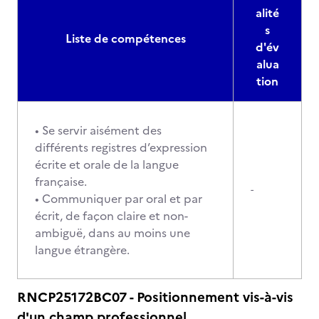
alité
s
Liste de compétences
d'év
alua
tion
• Se servir aisément des
différents registres d’expression
écrite et orale de la langue
française.
-
• Communiquer par oral et par
écrit, de façon claire et non-
ambiguë, dans au moins une
langue étrangère.
RNCP25172BC07 - Positionnement vis-à-vis
d'un champ professionnel