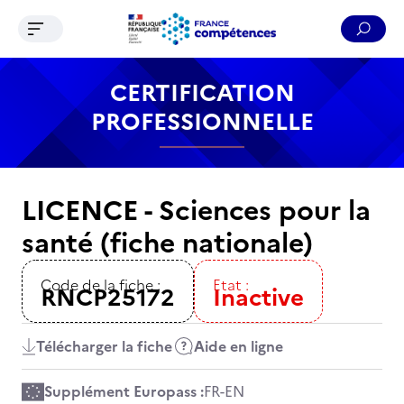
Ouvrir le menu de navigation
Reche
Contenu
Recherche
Menu
Pied de page
CERTIFICATION
PROFESSIONNELLE
LICENCE - Sciences pour la
santé (fiche nationale)
Code de la fiche :
Etat :
RNCP25172
Inactive
Télécharger la fiche
Aide en ligne
Supplément Europass :
FR
-
EN