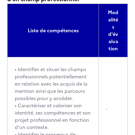
Mod
alité
s
Liste de compétences
d'év
alua
tion
• Identifier et situer les champs
professionnels potentiellement
en relation avec les acquis de la
mention ainsi que les parcours
possibles pour y accéder.
• Caractériser et valoriser son
-
identité, ses compétences et son
projet professionnel en fonction
d’un contexte.
• Identifier le processus de