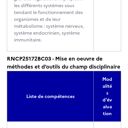
les différents systèmes sous
tendant le fonctionnement des
organismes et de leur
métabolisme : système nerveux,
système endocrinien, système
immunitaire.
RNCP25172BC03 - Mise en oeuvre de
méthodes et d'outils du champ disciplinaire
Mod
alité
s
Liste de compétences
d'év
alua
tion