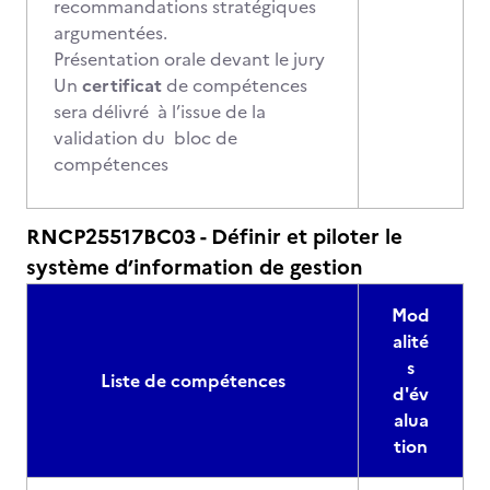
recommandations stratégiques
argumentées.
Présentation orale devant le jury
Un
certificat
de compétences
sera délivré à l’issue de la
validation du bloc de
compétences
RNCP25517BC03 - Définir et piloter le
système d’information de gestion
Mod
alité
s
Liste de compétences
d'év
alua
tion