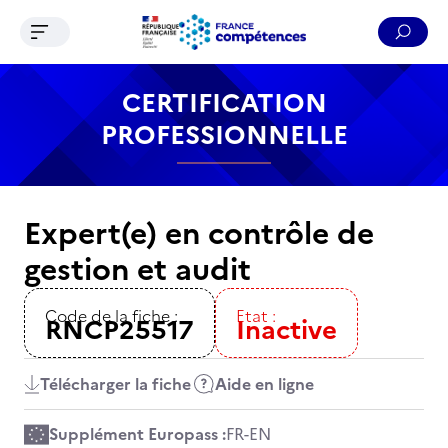
Ouvrir le menu de navigation
Reche
Contenu
Recherche
Menu
Pied de page
CERTIFICATION
PROFESSIONNELLE
Expert(e) en contrôle de
gestion et audit
Code de la fiche :
Etat :
RNCP25517
Inactive
Télécharger la fiche
Aide en ligne
Supplément Europass :
FR
-
EN