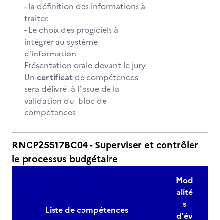
- la définition des informations à
traiter.
- Le choix des progiciels à
intégrer au système
d’information
Présentation orale devant le jury
Un
certificat
de compétences
sera délivré à l’issue de la
validation du bloc de
compétences
RNCP25517BC04 - Superviser et contrôler
le processus budgétaire
Mod
alité
s
Liste de compétences
d'év