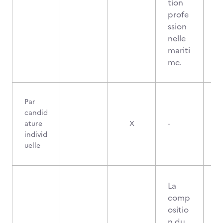
tion
profe
ssion
nelle
mariti
me.
Par
candid
ature
X
-
individ
uelle
La
comp
ositio
n du