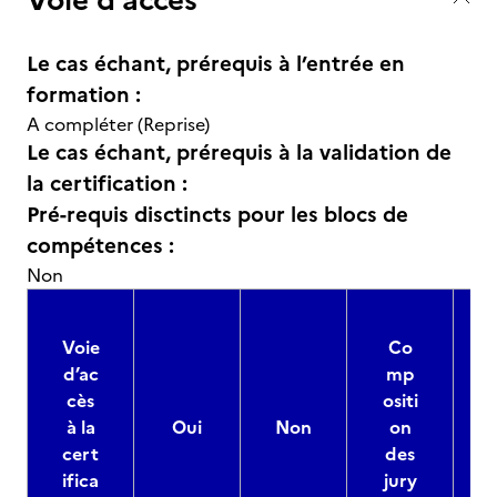
Le cas échant, prérequis à l’entrée en
formation :
A compléter (Reprise)
Le cas échant, prérequis à la validation de
la certification :
Pré-requis disctincts pour les blocs de
compétences :
Non
Voie
Co
d’ac
mp
cès
ositi
à la
Oui
Non
on
cert
des
ifica
jury
d