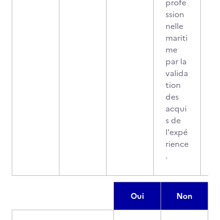
profe
ssion
nelle
mariti
me
par la
valida
tion
des
acqui
s de
l'expé
rience
.
Oui
Non