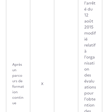
l'arrêt
é du
12
août
2015
modif
ié
relatif
à
l'orga
nisati
Après
on
un
des
parco
évalu
urs de
1
X
format
ations
ion
pour
contin
l'obte
ue
ntion
des