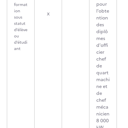
pour
format
l'obte
ion
1
X
sous
ntion
statut
des
d’élève
diplô
ou
mes
d’étudi
d'offi
ant
cier
chef
de
quart
machi
ne et
de
chef
méca
nicien
8 000
kW