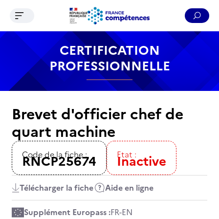
Ouvrir le menu de navigation
Reche
Contenu
Recherche
Menu
Pied de page
CERTIFICATION
PROFESSIONNELLE
Brevet d'officier chef de
quart machine
Code de la fiche :
Etat :
RNCP25674
Inactive
Télécharger la fiche
Aide en ligne
Supplément Europass :
FR
-
EN