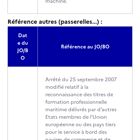
machine.
Référence autres (passerelles...) :
Dat
e du
Référence au JO/BO
JO/B
O
Arrêté du 25 septembre 2007
modifié relatif à la
reconnaissance des titres de
formation professionnelle
maritime délivrés par d’autres
Etats membres de l’Union
européenne ou des pays tiers
pour le service à bord des
navires de commerce et de