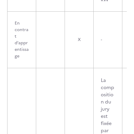
En
contra
t
X
-
d’appr
entissa
ge
La
comp
ositio
n du
jury
est
fixée
par