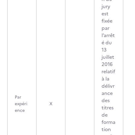
jury
est
fixée
par
l’arrêt
é du
13
juillet
2016
relatif
à la
délivr
ance
Par
des
1
expéri
X
titres
ence
de
forma
tion