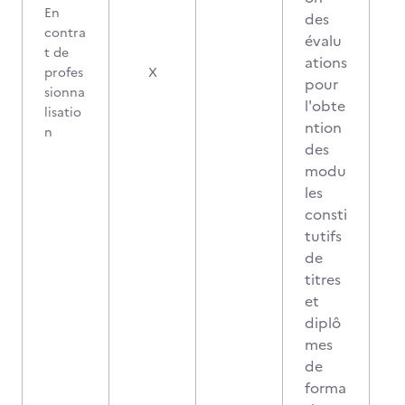
En
des
contra
évalu
t de
ations
2
profes
X
pour
sionna
l'obte
lisatio
ntion
n
des
modu
les
consti
tutifs
de
titres
et
diplô
mes
de
forma