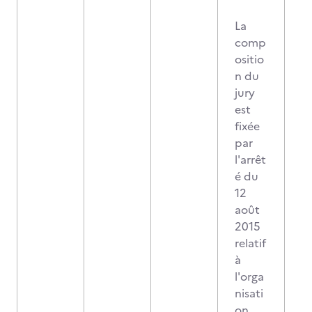
La
comp
ositio
n du
jury
est
fixée
par
l'arrêt
é du
12
août
2015
relatif
à
l'orga
nisati
on