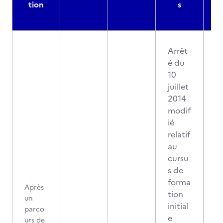
tion
s
Arrêt
é du
10
juillet
2014
modif
ié
relatif
au
cursu
s de
forma
Après
tion
un
initial
parco
e
urs de