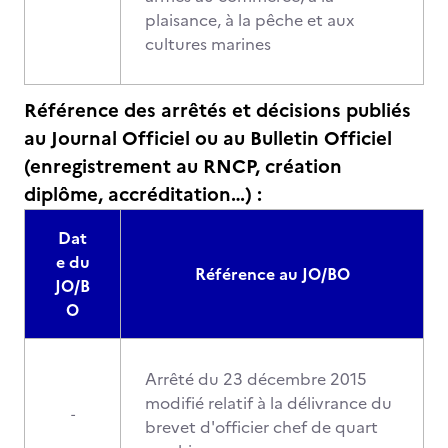
plaisance, à la pêche et aux
cultures marines
Référence des arrêtés et décisions publiés
au Journal Officiel ou au Bulletin Officiel
(enregistrement au RNCP, création
diplôme, accréditation…) :
Dat
e du
Référence au JO/BO
JO/B
O
Arrêté du 23 décembre 2015
modifié relatif à la délivrance du
-
brevet d'officier chef de quart