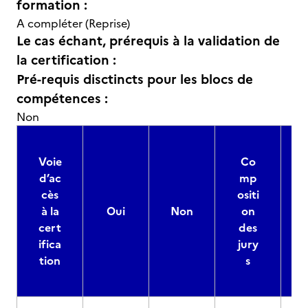
formation :
A compléter (Reprise)
Le cas échant, prérequis à la validation de
la certification :
Pré-requis disctincts pour les blocs de
compétences :
Non
Voie
Co
d’ac
mp
cès
ositi
à la
Oui
Non
on
cert
des
ifica
jury
d
tion
s