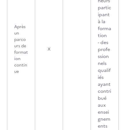
heurs
partic
ipant
à la
Après
forma
un
tion
parco
- des
urs de
profe
X
format
ssion
ion
nels
contin
qualif
ue
iés
ayant
contri
bué
aux
ensei
gnem
ents