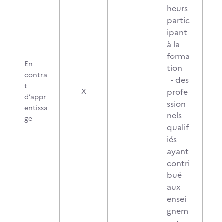
heurs
partic
ipant
à la
forma
En
tion
contra
- des
t
profe
X
d’appr
ssion
entissa
nels
ge
qualif
iés
ayant
contri
bué
aux
ensei
gnem