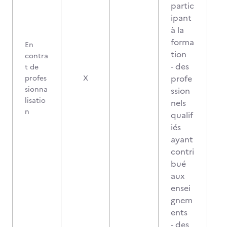
partic
ipant
à la
forma
En
tion
contra
- des
t de
profe
profes
X
sionna
ssion
lisatio
nels
n
qualif
iés
ayant
contri
bué
aux
ensei
gnem
ents
- des