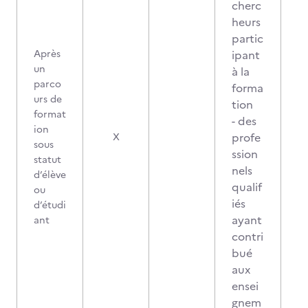
cherc
heurs
partic
Après
ipant
un
à la
parco
forma
urs de
tion
format
- des
ion
profe
X
sous
ssion
statut
nels
d’élève
qualif
ou
iés
d’étudi
ayant
ant
contri
bué
aux
ensei
gnem