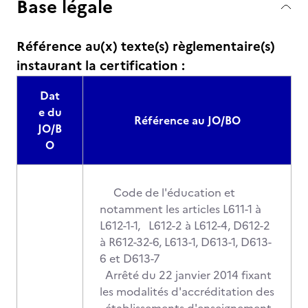
Base légale
Référence au(x) texte(s) règlementaire(s)
instaurant la certification :
Dat
e du
Référence au JO/BO
JO/B
O
Code de l'éducation et
notamment les articles L611-1 à
L612-1-1, L612-2 à L612-4, D612-2
à R612-32-6, L613-1, D613-1, D613-
6 et D613-7
Arrêté du 22 janvier 2014 fixant
les modalités d'accréditation des