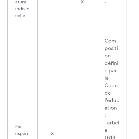
ature
X
-
individ
uelle
Com
positi
on
défini
e par
le
Code
de
l'éduc
ation
:
articl
Par
e
expéri
X
L613-