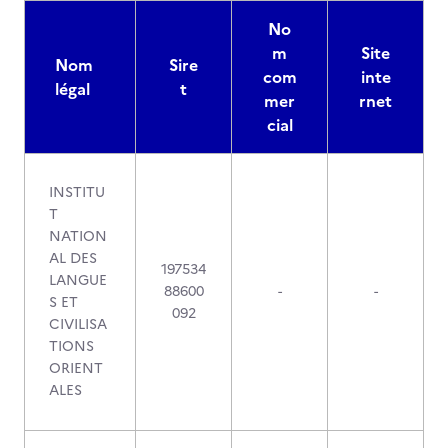
No
m
Site
Nom
Sire
com
inte
légal
t
mer
rnet
cial
INSTITU
T
NATION
AL DES
197534
LANGUE
88600
-
-
S ET
092
CIVILISA
TIONS
ORIENT
ALES