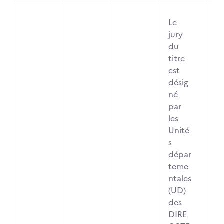
Le
jury
du
titre
est
désig
né
par
les
Unité
s
dépar
teme
ntales
(UD)
des
DIRE