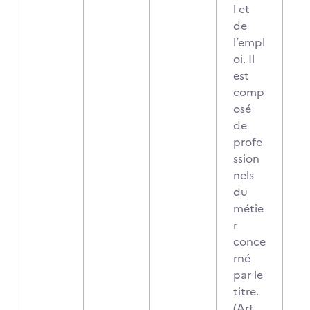
l et
de
l’empl
oi. Il
est
comp
osé
de
profe
ssion
nels
du
métie
r
conce
rné
par le
titre.
(Art.