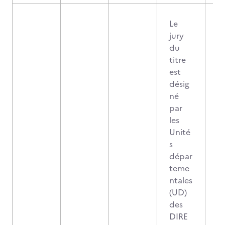
Le
jury
du
titre
est
désig
né
par
les
Unité
s
dépar
teme
ntales
(UD)
des
DIRE