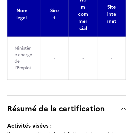
m
Site
Nom
Sire
com
inte
légal
t
mer
rnet
cial
Ministèr
e chargé
-
-
-
de
l'Emploi
Résumé de la certification
Activités visées :