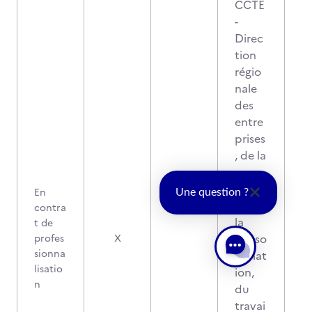
CCTE
-
Direc
tion
régio
nale
des
entre
prises
, de la
conc
urren
En
Une question ?
ce, de
contra
la
t de
conso
profes
X
sionna
mmat
lisatio
ion,
n
du
travai