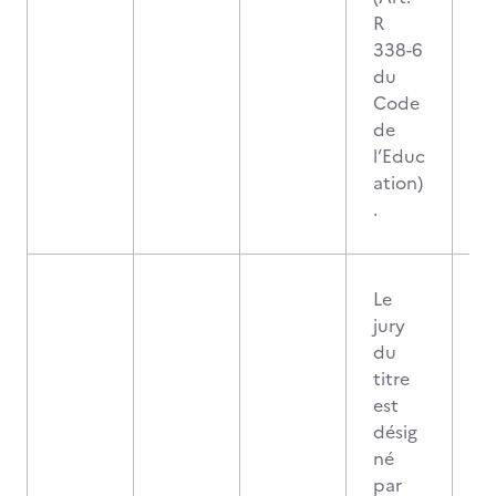
R
338-6
du
Code
de
l’Educ
ation)
.
Le
jury
du
titre
est
désig
né
par