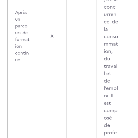
conc
Après
urren
un
ce, de
parco
la
urs de
conso
X
format
mmat
ion
ion,
contin
du
ue
travai
l et
de
l’empl
oi. Il
est
comp
osé
de
profe