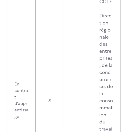
CCTE
-
Direc
tion
régio
nale
des
entre
prises
, de la
conc
urren
En
ce, de
contra
la
t
conso
X
d’appr
mmat
entissa
ion,
ge
du
travai