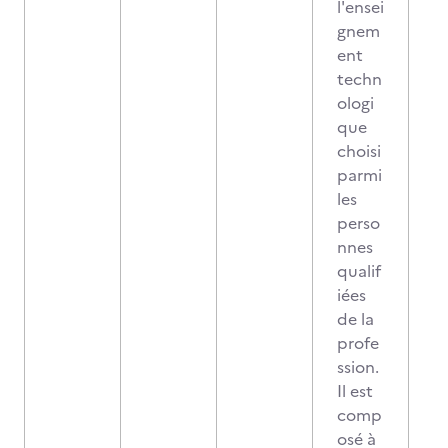
l'ensei
gnem
ent
techn
ologi
que
choisi
parmi
les
perso
nnes
qualif
iées
de la
profe
ssion.
Il est
comp
osé à