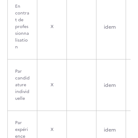
En
contra
t de
idem
profes
X
sionna
lisatio
n
Par
candid
idem
ature
X
individ
uelle
Par
idem
expéri
X
ence