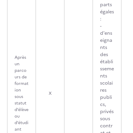
parts
égales
:
-
d'ens
eigna
nts
des
Après
établi
un
sseme
parco
nts
urs de
scolai
format
res
ion
X
sous
publi
statut
cs,
d’élève
privés
ou
sous
d’étudi
contr
ant
at et