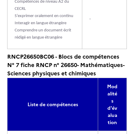
Compétences de niveau A2 du
CECRL
S’exprimer oralement en continu
-
Interagir en langue étrangère
Comprendre un document écrit
rédigé en langue étrangère
RNCP26650BC06 - Blocs de compétences
N° 7 fiche RNCP n° 26650- Mathématiques-
Sciences physiques et chimiques
Mod
alité
s
Liste de compétences
d'év
alua
tion