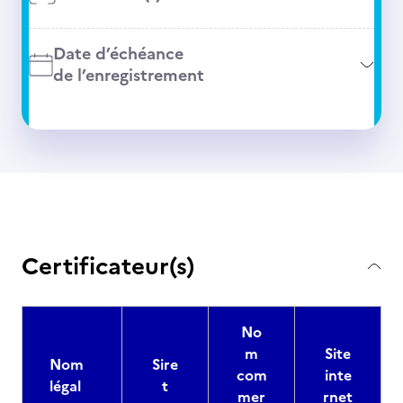
Date d’échéance
de l’enregistrement
Certificateur(s)
No
m
Site
Nom
Sire
com
inte
légal
t
mer
rnet