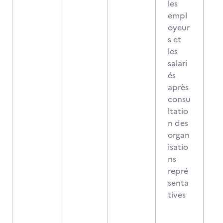
les
empl
oyeur
s et
les
salari
és
après
consu
ltatio
n des
organ
isatio
ns
repré
senta
tives