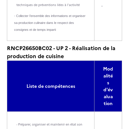
techniques de préventions liées à l’activité
-
- Collecter l’ensemble des informations et organiser
sa production culinaire dans le respect des
consignes et de temps imparti
RNCP26650BC02 - UP 2 - Réalisation de la
production de cuisine
Mod
alité
s
Liste de compétences
d'év
alua
tion
- Préparer, organiser et maintenir en état son