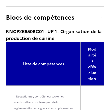
Blocs de compétences
RNCP26650BC01 - UP 1 - Organisation de la
production de cuisine
Mod
alité
s
Liste de compétences
d'év
alua
tion
- Réceptionner, contrôler et stocker les
marchandises dans le respect de la
réglementation en vigueur et en appliquant les