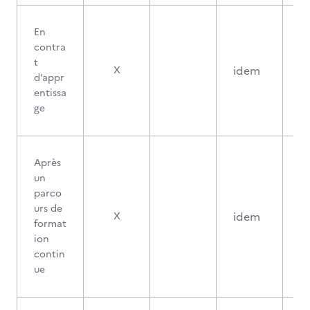
En
contra
t
idem
X
d’appr
entissa
ge
Après
un
parco
urs de
idem
X
format
ion
contin
ue