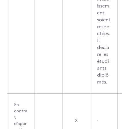
issem
ent
soient
respe
ctées.
Il
décla
re les
étudi
ants
diplô
més.
En
contra
t
X
-
d’appr