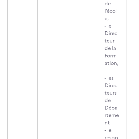
de
l’écol
e,
- le
Direc
teur
de la
Form
ation,
- les
Direc
teurs
de
Dépa
rteme
nt
- le
respo