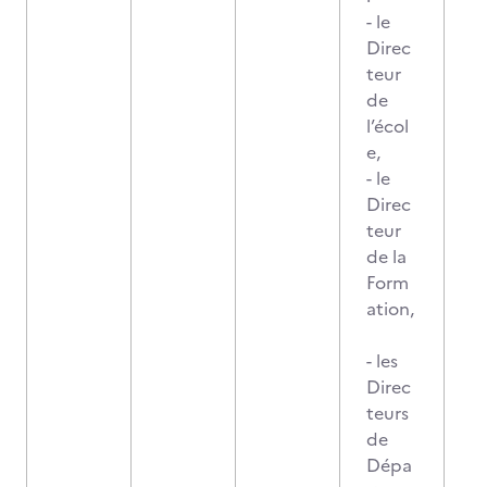
- le
Direc
teur
de
l’écol
e,
- le
Direc
teur
de la
Form
ation,
- les
Direc
teurs
de
Dépa