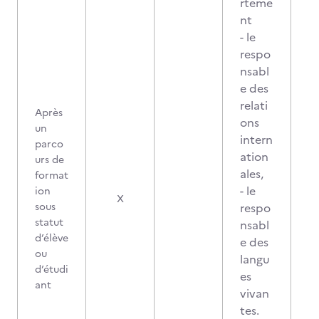
rteme
nt
- le
respo
nsabl
e des
relati
Après
ons
un
intern
parco
ation
urs de
ales,
format
- le
ion
X
sous
respo
statut
nsabl
d’élève
e des
ou
langu
d’étudi
es
ant
vivan
tes.