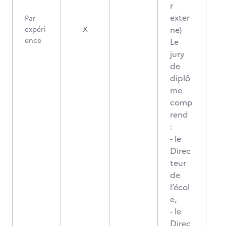
r
exter
Par
ne)
expéri
X
ence
Le
jury
de
diplô
me
comp
rend
:
- le
Direc
teur
de
l’écol
e,
- le
Direc