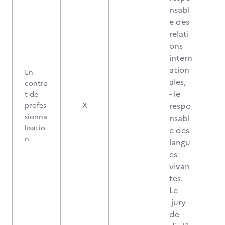
nsabl
e des
relati
ons
intern
ation
En
ales,
contra
- le
t de
respo
profes
X
sionna
nsabl
lisatio
e des
n
langu
es
vivan
tes.
Le
jury
de