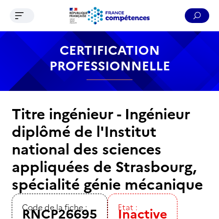
Ouvrir le menu de navigation
Reche
Contenu
Recherche
Menu
Pied de page
CERTIFICATION
PROFESSIONNELLE
Titre ingénieur - Ingénieur
diplômé de l'Institut
national des sciences
appliquées de Strasbourg,
spécialité génie mécanique
Code de la fiche :
Etat :
RNCP26695
Inactive