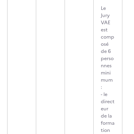
Le
Jury
VAE
est
comp
osé
de 6
perso
nnes
mini
mum
:
- le
direct
eur
de la
forma
tion