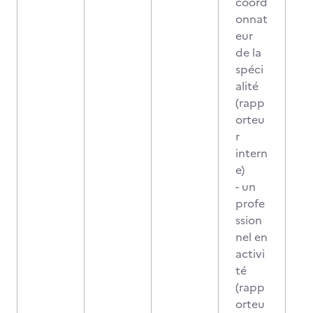
coord
onnat
eur
de la
spéci
alité
(rapp
orteu
r
intern
e)
- un
profe
ssion
nel en
activi
té
(rapp
orteu