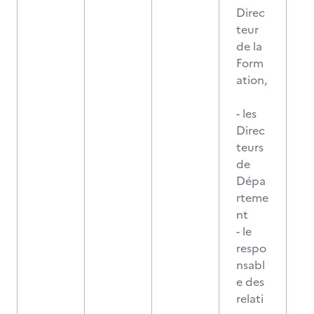
Direc
teur
de la
Form
ation,
- les
Direc
teurs
de
Dépa
rteme
nt
- le
respo
nsabl
e des
relati