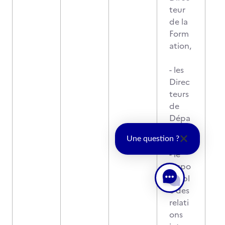
teur
de la
Form
ation,
- les
Direc
teurs
de
Dépa
rteme
Une question ?
nt
- le
respo
nsabl
e des
relati
ons