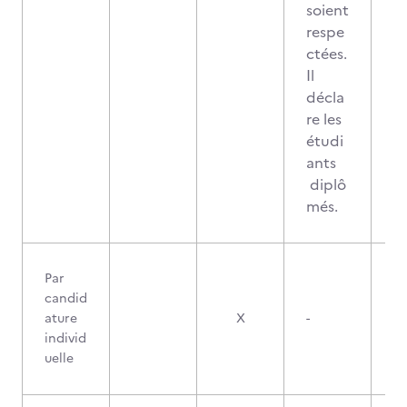
soient
respe
ctées.
Il
décla
re les
étudi
ants
diplô
més.
Par
candid
ature
X
-
individ
uelle