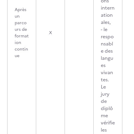
ons
intern
Après
ation
un
ales,
parco
- le
urs de
X
format
respo
ion
nsabl
contin
e des
ue
langu
es
vivan
tes.
Le
jury
de
diplô
me
vérifie
les