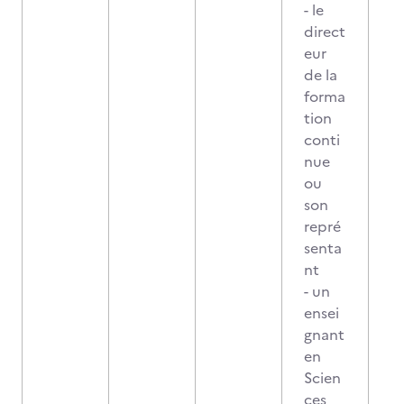
- le
direct
eur
de la
forma
tion
conti
nue
ou
son
repré
senta
nt
- un
ensei
gnant
en
Scien
ces