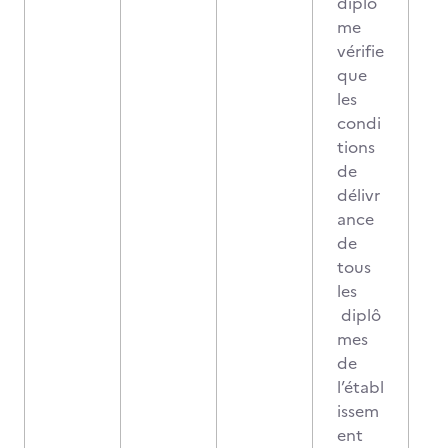
diplô
me
vérifie
que
les
condi
tions
de
délivr
ance
de
tous
les
diplô
mes
de
l’établ
issem
ent