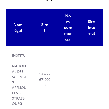
No
m
Site
Nom
Sire
com
inte
légal
t
mer
rnet
cial
INSTITU
T
NATION
AL DES
196727
SCIENCE
671000
-
-
S
14
APPLIQU
EES DE
STRASB
OURG