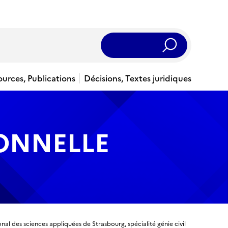
Rechercher
ources, Publications
Décisions, Textes juridiques
IONNELLE
ional des sciences appliquées de Strasbourg, spécialité génie civil