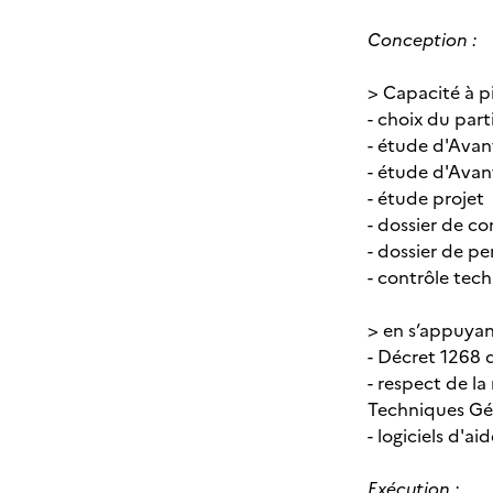
Conception :
> Capacité à p
- choix du part
- étude d'Avan
- étude d'Avant
- étude projet
- dossier de co
- dossier de p
- contrôle tec
> en s’appuyan
- Décret 1268 
- respect de l
Techniques Gé
- logiciels d'a
Exécution :