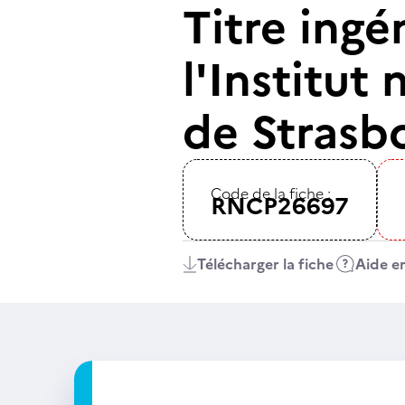
Titre ingé
l'Institut
de Strasbo
Code de la fiche :
RNCP26697
Télécharger la fiche
Aide en