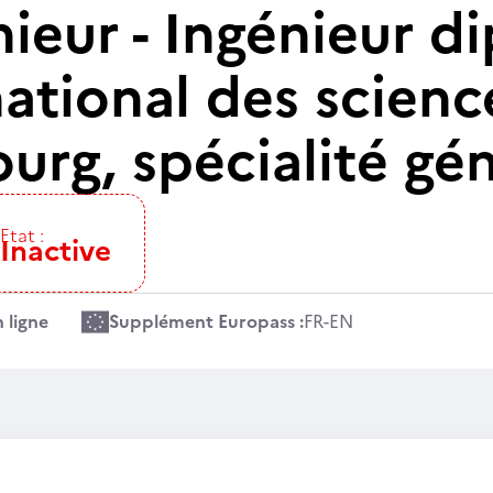
nieur - Ingénieur 
 national des scien
urg, spécialité géni
Etat :
Inactive
 ligne
Supplément Europass :
FR
-
EN