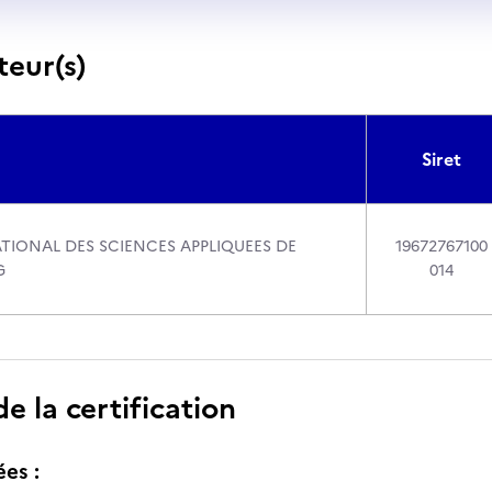
teur(s)
Siret
ATIONAL DES SCIENCES APPLIQUEES DE
19672767100
G
014
 la certification
ées :