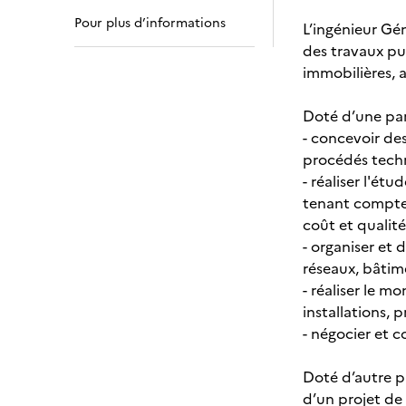
Pour plus d’informations
L’ingénieur Gé
des travaux pub
immobilières, 
Doté d’une part
- concevoir des
procédés techn
- réaliser l'ét
tenant compte 
coût et qualité
- organiser et 
réseaux, bâtime
- réaliser le m
installations, p
- négocier et c
Doté d’autre p
d’un projet d