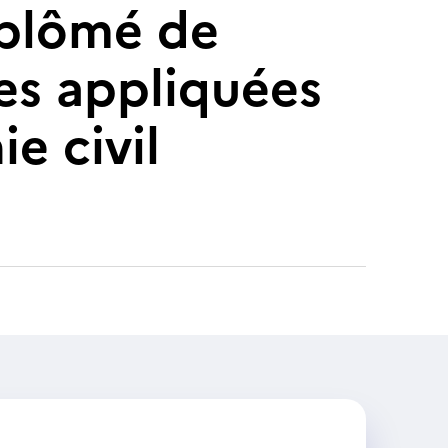
diplômé de
ces appliquées
e civil