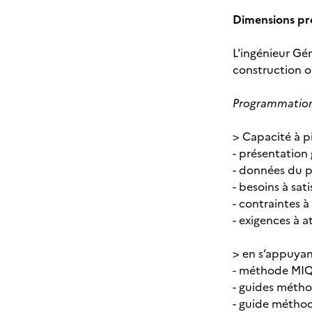
Dimensions prop
L'ingénieur Gén
construction o
Programmation
> Capacité à p
- présentation
- données du p
- besoins à sati
- contraintes à
- exigences à a
> en s’appuyan
- méthode MIQC
- guides méth
- guide méthod