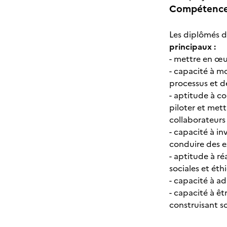
Compétences
Les diplômés d
principaux :
- mettre en œu
- capacité à m
processus et d
- aptitude à co
piloter et met
collaborateurs 
- capacité à in
conduire des e
- aptitude à ré
sociales et éth
- capacité à ad
- capacité à ê
construisant so