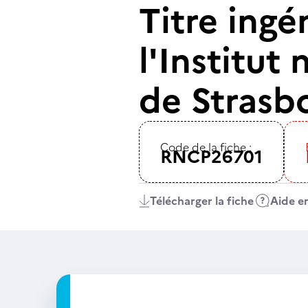
Titre ingé
l'Institut
de Strasbo
Code de la fiche :
RNCP26701
Télécharger la fiche
Aide en