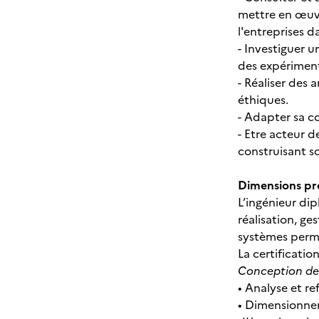
mettre en œuvr
l'entreprises d
- Investiguer u
des expériment
- Réaliser des 
éthiques.
- Adapter sa co
- Etre acteur 
construisant so
Dimensions pro
L’ingénieur di
réalisation, g
systèmes permet
La certificati
Conception de
• Analyse et r
• Dimensionnem