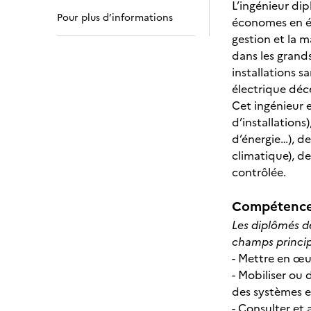
L’ingénieur di
Pour plus d’informations
économes en éne
gestion et la m
dans les grand
installations s
électrique déce
Cet ingénieur e
d’installations
d’énergie…), de 
climatique), d
contrôlée.
Compétences
Les diplômés d
champs princip
- Mettre en œu
- Mobiliser ou
des systèmes e
- Consulter et 