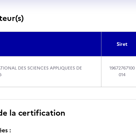
teur(s)
Siret
ATIONAL DES SCIENCES APPLIQUEES DE
19672767100
G
014
 la certification
ées :