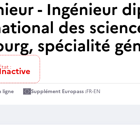
nieur - Ingénieur 
 national des scien
urg, spécialité gé
Etat :
Inactive
 ligne
Supplément Europass :
FR
-
EN