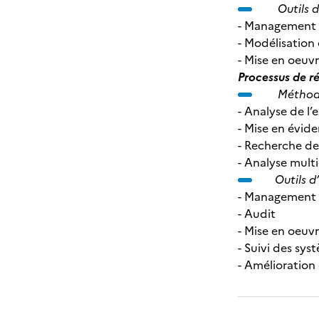
Outils d
- Management d
- Modélisation 
- Mise en oeuv
Processus de r
Méthode
- Analyse de l’
- Mise en évid
- Recherche de
- Analyse multi
Outils d
- Management d
- Audit
- Mise en oeuv
- Suivi des sys
- Amélioration