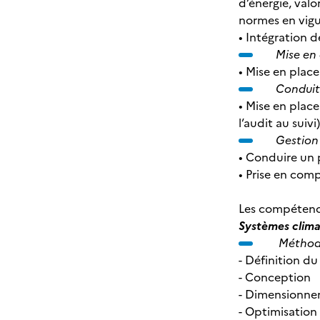
d’énergie, val
normes en vigu
• Intégration d
Mise en
• Mise en plac
Conduite
• Mise en plac
l’audit au suivi)
Gestion 
• Conduire un 
• Prise en comp
Les compétence
Systèmes clima
Méthode
- Définition du
- Conception
- Dimensionn
- Optimisation 