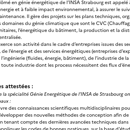
plômé en génie énergétique de l’INSA Strabourg est appelé
rgie et à faible impact environnemental, à assurer le suivi d
aintenance. Il gère des projets sur les plans techniques, o
s domaines du génie climatique que sont le CVC (Chauffage,
anitaires, l’énergétique du bâtiment, la production et la dis
ntralisée.
xerce son activité dans le cadre d’entreprises issues des s
), de l’énergie et des services énergétiques (entreprises d’e
l’ingénierie (fluides, énergie, bâtiment), de l’industrie de la
e toute industrie dont les process nécessitent des flux d’é
 attestées :
e la spécialité Génie Energétique de l’INSA de Strasbourg o
aux :
vre des connaissances scientifiques multidisciplinaires po
 développer des nouvelles méthodes de conception afin de 
n tenant compte des dernières avancées techniques dans 
appliquer les codes de bonnes pratiques, sur la base d'étud