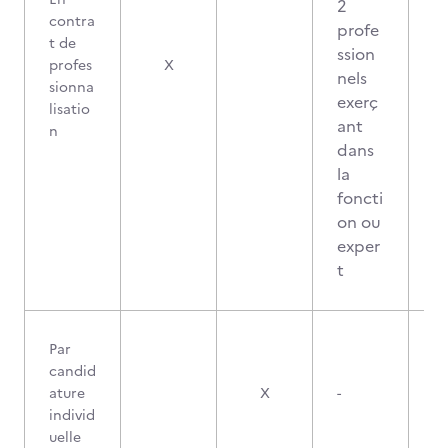
2
contra
profe
t de
ssion
profes
X
nels
sionna
exerç
lisatio
ant
n
dans
la
foncti
on ou
exper
t
Par
candid
ature
X
-
individ
uelle