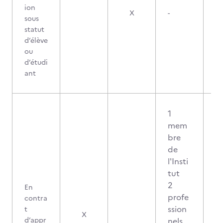
ion
X
-
sous
statut
d’élève
ou
d’étudi
ant
1
mem
bre
de
l'Insti
tut
2
En
profe
contra
ssion
t
X
d’appr
nels