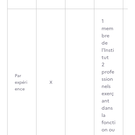
1
mem
bre
de
l'Insti
tut
2
profe
Par
ssion
expéri
X
nels
ence
exerç
ant
dans
la
foncti
on ou