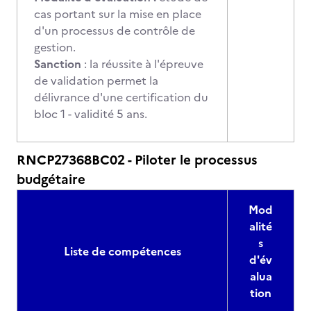
cas portant sur la mise en place
d'un processus de contrôle de
gestion.
Sanction
: la réussite à l'épreuve
de validation permet la
délivrance d'une certification du
bloc 1 - validité 5 ans.
RNCP27368BC02 - Piloter le processus
budgétaire
Mod
alité
s
Liste de compétences
d'év
alua
tion