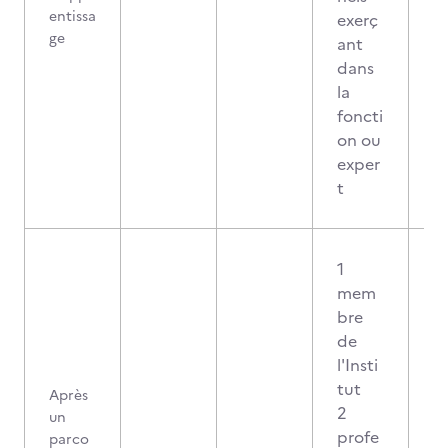
entissa
exerç
ge
ant
dans
la
foncti
on ou
exper
t
1
mem
bre
de
l'Insti
tut
Après
2
un
profe
parco