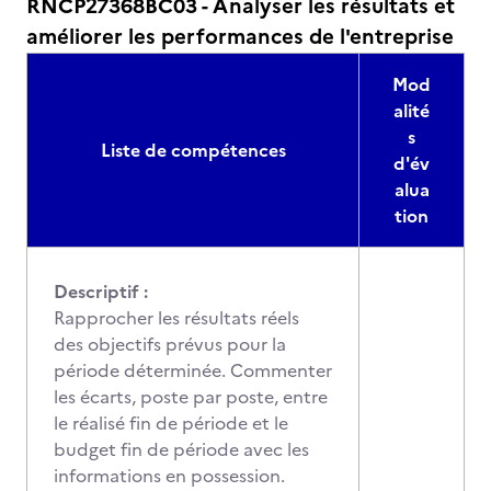
RNCP27368BC03 - Analyser les résultats et
améliorer les performances de l'entreprise
Mod
alité
s
Liste de compétences
d'év
alua
tion
Descriptif :
Rapprocher les résultats réels
des objectifs prévus pour la
période déterminée. Commenter
les écarts, poste par poste, entre
le réalisé fin de période et le
budget fin de période avec les
informations en possession.