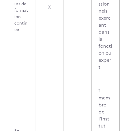
ssion
urs de
X
format
nels
ion
exerç
contin
ant
ue
dans
la
foncti
on ou
exper
t
1
mem
bre
de
l'Insti
tut
En