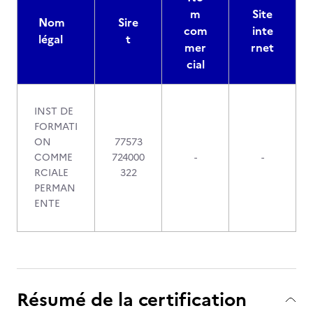
m
Site
Nom
Sire
com
inte
légal
t
mer
rnet
cial
INST DE
FORMATI
ON
77573
COMME
724000
-
-
RCIALE
322
PERMAN
ENTE
Résumé de la certification