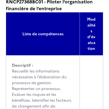
RNCP27368BC01 - Piloter l'organisation
financière de l'entreprise
Mod
alité
s
Liste de compétences
d'év
alua
tion
Descriptif :
Recueillir les informations
nécessaires à l'élaboration du
processus de gestion.
Représenter un processus.
Evaluer les risques et les
bénéfices. Identifier les facteurs
de changement afin de