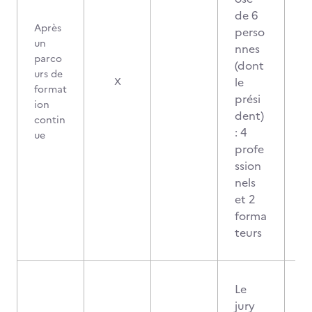
de 6
Après
perso
un
nnes
parco
(dont
urs de
le
X
format
prési
ion
dent)
contin
: 4
ue
profe
ssion
nels
et 2
forma
teurs
Le
jury