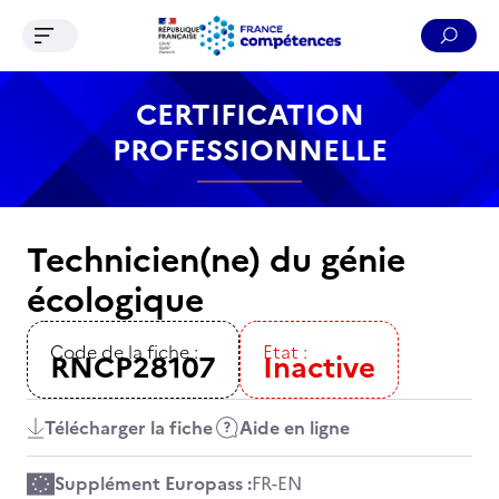
Ouvrir le menu de navigation
Reche
Contenu
Recherche
Menu
Pied de page
CERTIFICATION
PROFESSIONNELLE
Technicien(ne) du génie
écologique
Code de la fiche :
Etat :
RNCP28107
Inactive
Télécharger la fiche
Aide en ligne
Supplément Europass :
FR
-
EN