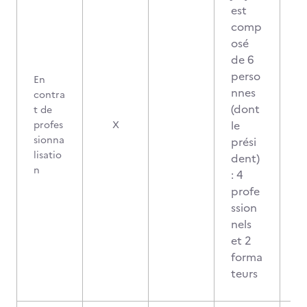
est
comp
osé
de 6
perso
En
nnes
contra
(dont
t de
le
profes
X
sionna
prési
lisatio
dent)
n
: 4
profe
ssion
nels
et 2
forma
teurs