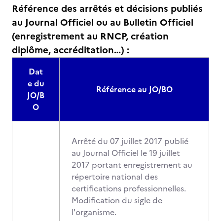
Référence des arrêtés et décisions publiés
au Journal Officiel ou au Bulletin Officiel
(enregistrement au RNCP, création
diplôme, accréditation…) :
Dat
e du
Référence au JO/BO
JO/B
O
Arrêté du 07 juillet 2017 publié
au Journal Officiel le 19 juillet
2017 portant enregistrement au
répertoire national des
certifications professionnelles.
Modification du sigle de
l'organisme.