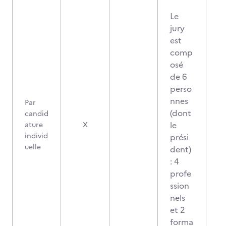
Le
jury
est
comp
osé
de 6
perso
nnes
Par
(dont
candid
le
ature
X
individ
prési
uelle
dent)
: 4
profe
ssion
nels
et 2
forma