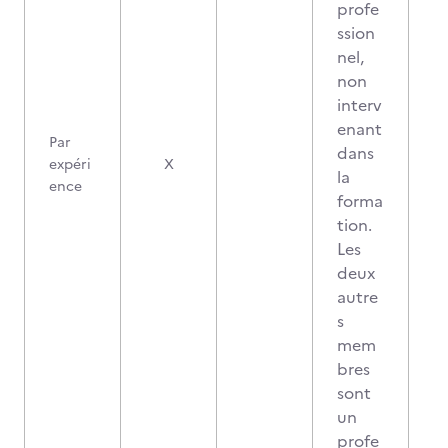
profe
ssion
nel,
non
interv
enant
Par
dans
expéri
X
la
ence
forma
tion.
Les
deux
autre
s
mem
bres
sont
un
profe