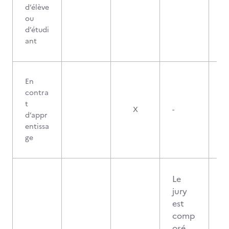
d’élève
ou
d’étudi
ant
En
contra
t
X
-
d’appr
entissa
ge
Le
jury
est
comp
osé