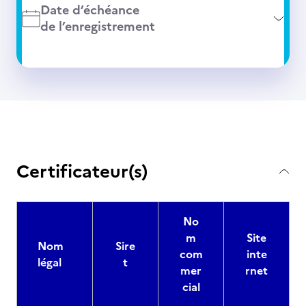
Date d’échéance
de l’enregistrement
Certificateur(s)
No
m
Site
Nom
Sire
com
inte
légal
t
mer
rnet
cial