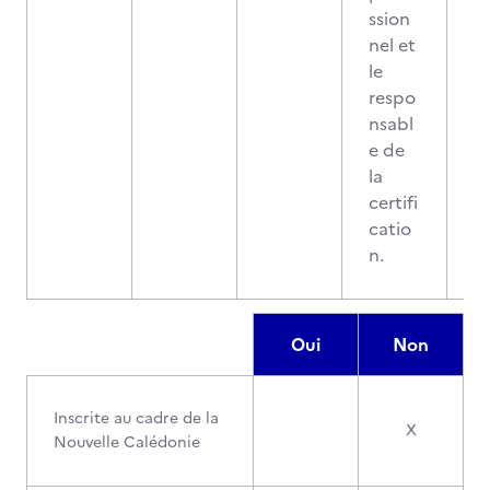
ssion
nel et
le
respo
nsabl
e de
la
certifi
catio
n.
Oui
Non
Inscrite au cadre de la
X
Nouvelle Calédonie