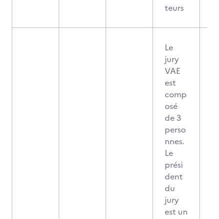
teurs
Le
jury
VAE
est
comp
osé
de 3
perso
nnes.
Le
prési
dent
du
jury
est un