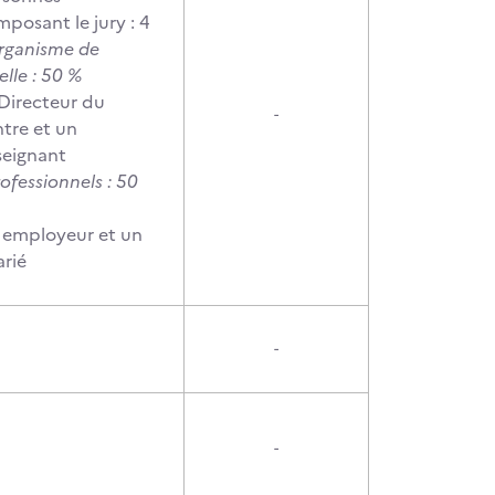
posant le jury : 4
Organisme de
elle : 50 %
Directeur du
-
tre et un
seignant
rofessionnels : 50
%
 employeur et un
arié
-
-