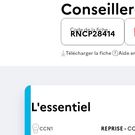
Conseiller
Code de la fiche :
RNCP28414
Télécharger la fiche
Aide en
L'essentiel
REPRISE -
CC
CCN1