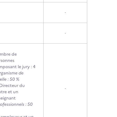
-
-
mbre de
rsonnes
posant le jury : 4
Organisme de
elle : 50 %
Directeur du
-
tre et un
seignant
rofessionnels : 50
%
 employeur et un