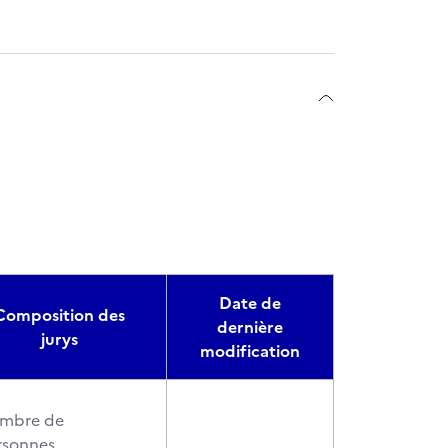
Date de
Composition des
dernière
jurys
modification
mbre de
rsonnes