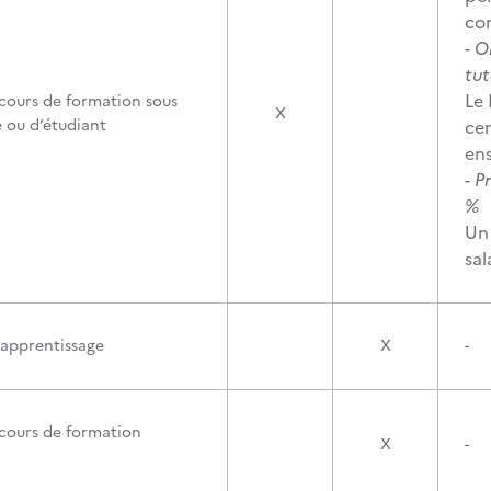
com
- 
tut
Le 
cours de formation sous
X
e ou d’étudiant
cen
en
- P
Un
sal
’apprentissage
X
-
cours de formation
X
-