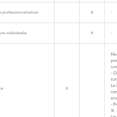
e professionnalisation
X
-
re individuelle
X
-
No
pe
com
- 
tut
Le 
ce
X
cen
en
- P
Un