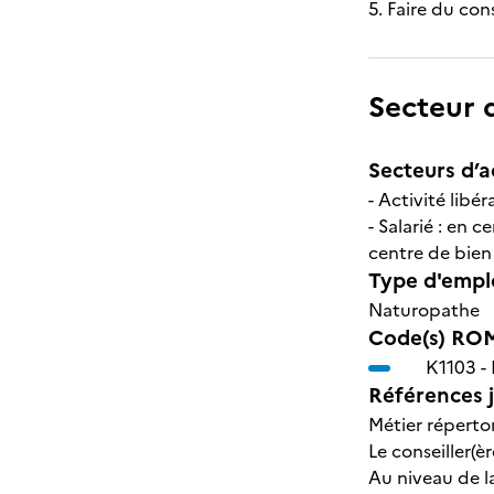
5. Faire du con
Secteur d
Secteurs d’ac
- Activité libér
- Salarié : en 
centre de bien 
Type d'emplo
Naturopathe
Code(s) ROM
K1103 -
Références j
Métier répertor
Le conseiller(è
Au niveau de l