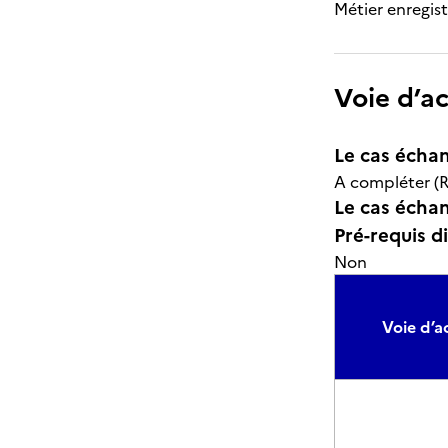
Métier enregist
Voie d’a
Le cas échan
A compléter (R
Le cas échant
Pré-requis d
Non
Voie d’ac