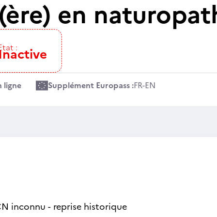
(ère) en naturopat
Etat :
Inactive
 ligne
Supplément Europass :
FR
-
EN
N inconnu - reprise historique