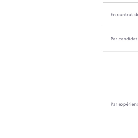
En contrat d
Par candidatu
Par expérien