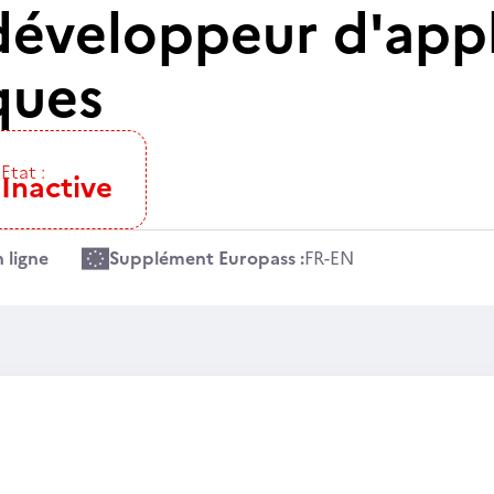
développeur d'appl
ques
Etat :
Inactive
 ligne
Supplément Europass :
FR
-
EN