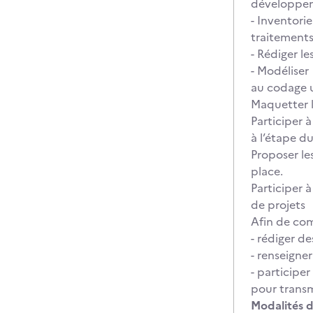
développem
- Inventori
traitements
- Rédiger le
- Modéliser
au codage u
Maquetter l
Participer à
à l’étape d
Proposer le
place.
Participer à
de projets
Afin de com
- rédiger de
- renseigner
- participer
pour transm
Modalités d