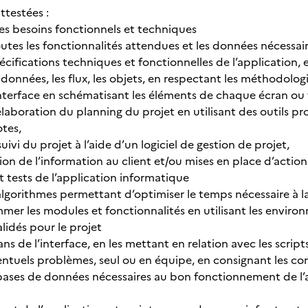
ttestées :
s besoins fonctionnels et techniques
outes les fonctionnalités attendues et les données nécessai
pécifications techniques et fonctionnelles de l’application, e
 données, les flux, les objets, en respectant les méthodolo
interface en schématisant les éléments de chaque écran ou 
l’élaboration du planning du projet en utilisant des outils pr
otes,
suivi du projet à l’aide d’un logiciel de gestion de projet,
on de l’information au client et/ou mises en place d’action
ests de l’application informatique
algorithmes permettant d’optimiser le temps nécessaire à
er les modules et fonctionnalités en utilisant les enviro
alidés pour le projet
rans de l’interface, en les mettant en relation avec les script
ventuels problèmes, seul ou en équipe, en consignant les co
bases de données nécessaires au bon fonctionnement de l’a