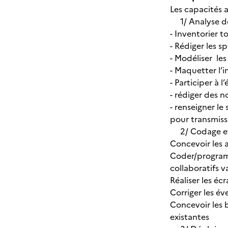
Les capacités a
1/ Analyse de
- Inventorier t
- Rédiger les s
- Modéliser les
- Maquetter l’
- Participer à 
- rédiger des n
- renseigner le 
pour transmissi
2/ Codage et t
Concevoir les 
Coder/programm
collaboratifs v
Réaliser les éc
Corriger les é
Concevoir les 
existantes