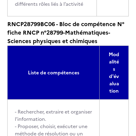
différents rôles liés à l’activité
RNCP28799BC06 - Bloc de compétence N°
fiche RNCP n°28799-Mathématiques-
Sciences physiques et chimiques
Mod
alité
s
Liste de compétences
d'év
alua
tion
- Rechercher, extraire et organiser
l’information.
- Proposer, choisir, exécuter une
méthode de résolution ou un