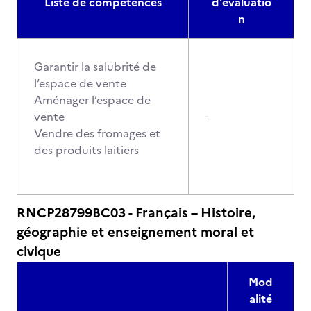
Liste de compétences
d'évaluatio
n
Garantir la salubrité de
l’espace de vente
Aménager l’espace de
vente
-
Vendre des fromages et
des produits laitiers
RNCP28799BC03 - Français – Histoire,
géographie et enseignement moral et
civique
Mod
alité