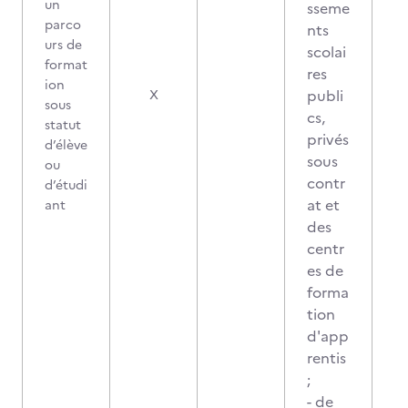
un
sseme
parco
nts
urs de
scolai
format
res
ion
publi
X
sous
cs,
statut
privés
d’élève
sous
ou
contr
d’étudi
at et
ant
des
centr
es de
forma
tion
d'app
rentis
;
- de