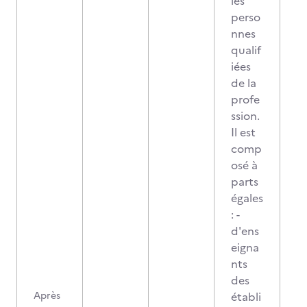
les
perso
nnes
qualif
iées
de la
profe
ssion.
Il est
comp
osé à
parts
égales
: -
d'ens
eigna
nts
des
Après
établi