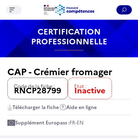
Ouvrir le menu de navigation
Reche
Contenu
Recherche
Menu
Pied de page
CERTIFICATION
PROFESSIONNELLE
CAP - Crémier fromager
Code de la fiche :
Etat :
RNCP28799
Inactive
Télécharger la fiche
Aide en ligne
Supplément Europass :
FR
-
EN