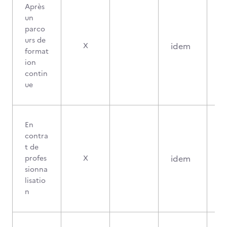
Après
un
parco
urs de
idem
X
format
ion
contin
ue
En
contra
t de
idem
profes
X
sionna
lisatio
n