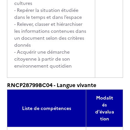
cultures
- Repérer la situation étudiée
dans le temps et dans l’espace
- Relever, classer et hiérarchiser
les informations contenues dans
un document selon des critères
donnés
- Acquérir une démarche
citoyenne à partir de son
environnement quotidien
RNCP28799BC04 - Langue vivante
Modalit
és
Liste de compétences
d'évalua
tion