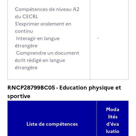
Compétences de niveau A2
du CECRL
S’exprimer oralement en
continu
Interagir en langue
-
étrangère
Comprendre un document
écrit rédigé en langue
étrangère
RNCP28799BC05 - Education physique et
sportive
Moda
lités
Liste de compétences
d'éva
luatio