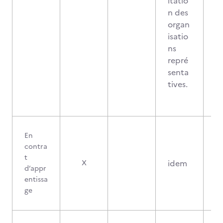
ltatio
n des
organ
isatio
ns
repré
senta
tives.
En
contra
t
idem
X
d’appr
entissa
ge