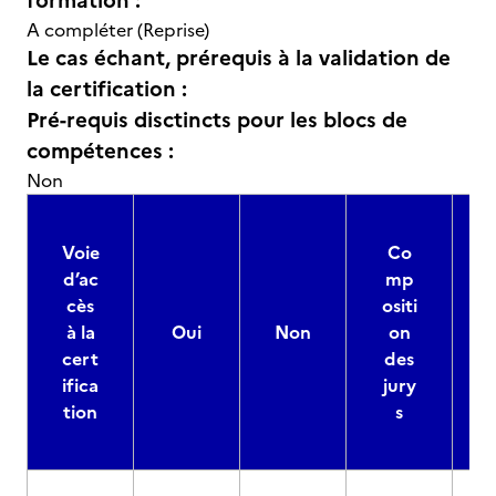
formation :
A compléter (Reprise)
Le cas échant, prérequis à la validation de
la certification :
Pré-requis disctincts pour les blocs de
compétences :
Non
Voie
Co
d’ac
mp
cès
ositi
à la
Oui
Non
on
cert
des
ifica
jury
d
tion
s