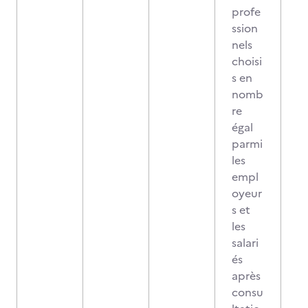
profe
ssion
nels
choisi
s en
nomb
re
égal
parmi
les
empl
oyeur
s et
les
salari
és
après
consu