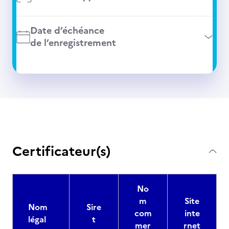
Date d’échéance
de l’enregistrement
Certificateur(s)
No
m
Site
Nom
Sire
com
inte
légal
t
mer
rnet