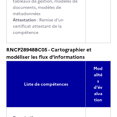
tableaux de gestion, modèles de
documents, modèles de
métadonnées
Attestation
: Remise d'un
certificat attestant de la
compétence
RNCP28948BC05 - Cartographier et
modéliser les flux d’informations
Mod
alité
s
Liste de compétences
d'év
alua
tion