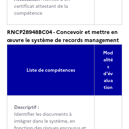
certificat attestant de la
compétence
RNCP28948BC04 - Concevoir et mettre en
œuvre le système de records management
Mod
alité
s
Liste de compétences
d'év
alua
tion
Descriptif :
Identifier les documents à
intégrer dans le système, en
fonction des risques encourus et