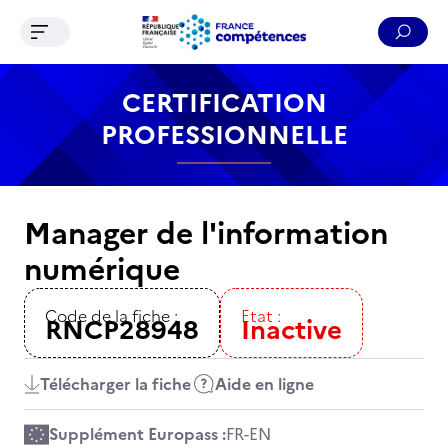
Ouvrir le menu de navigation
Reche
Contenu
Recherche
Menu
Pied de page
CERTIFICATION
PROFESSIONNELLE
Manager de l'information
numérique
Code de la fiche :
Etat :
RNCP28948
Inactive
Télécharger la fiche
Aide en ligne
Supplément Europass :
FR
-
EN