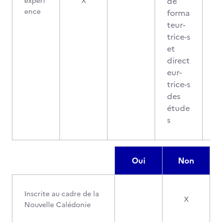
de
expéri
X
ence
forma
teur-
trice-s
et
direct
eur-
trice-s
des
étude
s
Oui
Non
Inscrite au cadre de la
X
Nouvelle Calédonie