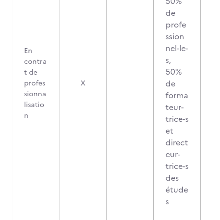
50%
de
profe
ssion
nel-le-
En
s,
contra
50%
t de
de
profes
X
sionna
forma
lisatio
teur-
n
trice-s
et
direct
eur-
trice-s
des
étude
s