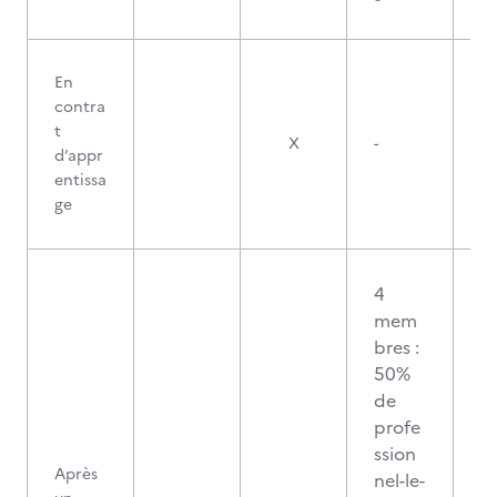
En
contra
t
X
-
d’appr
entissa
ge
4
mem
bres :
50%
de
profe
ssion
Après
nel-le-