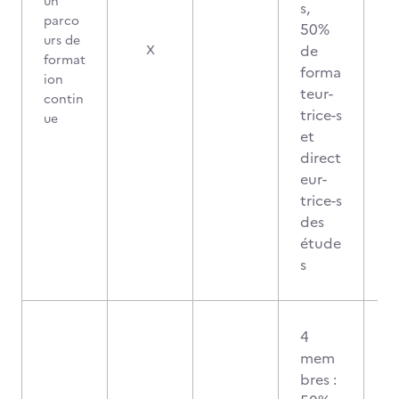
un
s,
parco
50%
urs de
de
X
format
forma
ion
teur-
contin
trice-s
ue
et
direct
eur-
trice-s
des
étude
s
4
mem
bres :