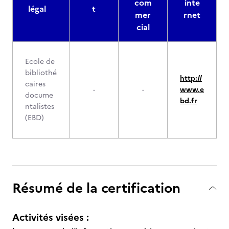
com
inte
légal
t
mer
rnet
cial
Ecole de
bibliothé
http://
caires
-
-
www.e
docume
bd.fr
ntalistes
(EBD)
Résumé de la certification
Activités visées :