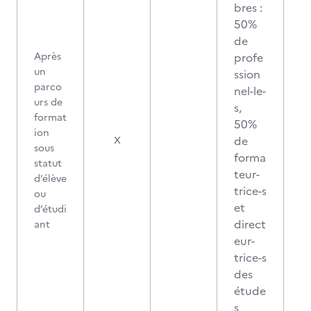
bres :
50%
de
Après
profe
un
ssion
parco
nel-le-
urs de
s,
format
50%
ion
de
X
sous
forma
statut
teur-
d’élève
trice-s
ou
et
d’étudi
direct
ant
eur-
trice-s
des
étude
s