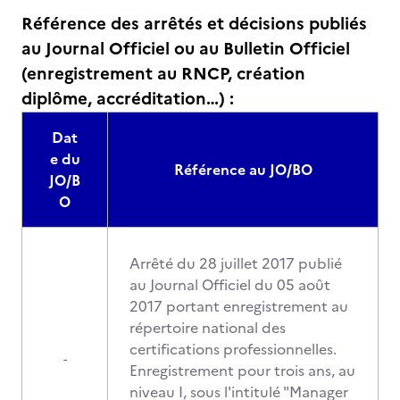
Référence des arrêtés et décisions publiés
au Journal Officiel ou au Bulletin Officiel
(enregistrement au RNCP, création
diplôme, accréditation…) :
Dat
e du
Référence au JO/BO
JO/B
O
Arrêté du 28 juillet 2017 publié
au Journal Officiel du 05 août
2017 portant enregistrement au
répertoire national des
certifications professionnelles.
-
Enregistrement pour trois ans, au
niveau I, sous l'intitulé "Manager