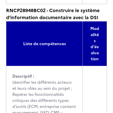
RNCP28948BC02 - Construire le système
d’information documentaire avec la DSI
Mod
alité
s
Liste de compétences
d'év
alua
tion
Descriptif :
Identifier les différents acteurs
et leurs rôles au sein du projet ;
Repérer les fonctionnalités
critiques des différents types
d’outils (ECM, entreprise content
management, GED, CMS –