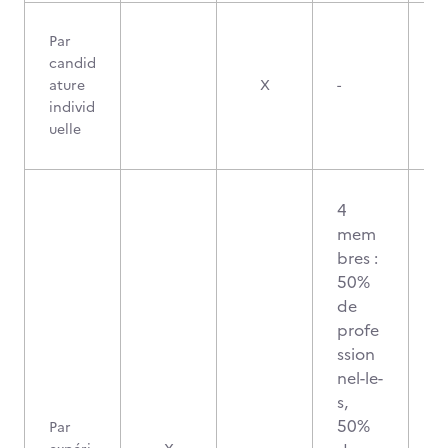
Par
candid
ature
X
-
individ
uelle
4
mem
bres :
50%
de
profe
ssion
nel-le-
s,
50%
Par