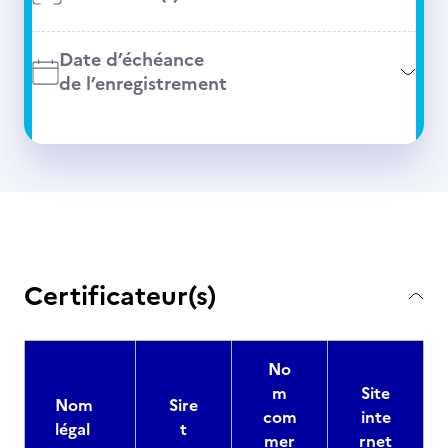
Date d’échéance
de l’enregistrement
Certificateur(s)
No
m
Site
Nom
Sire
com
inte
légal
t
mer
rnet