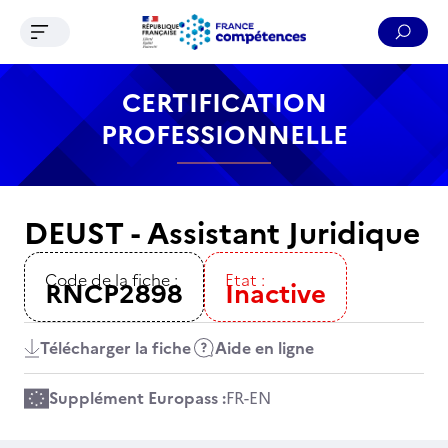
Ouvrir le menu de navigation
Reche
Contenu
Recherche
Menu
Pied de page
CERTIFICATION
PROFESSIONNELLE
DEUST - Assistant Juridique
Code de la fiche :
Etat :
RNCP2898
Inactive
Télécharger la fiche
Aide en ligne
Supplément Europass :
FR
-
EN