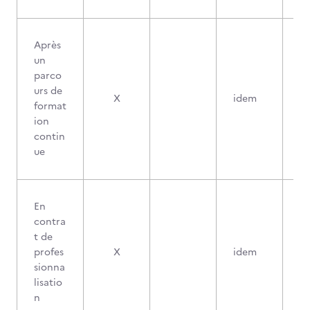
Après
un
parco
urs de
X
idem
format
ion
contin
ue
En
contra
t de
profes
X
idem
sionna
lisatio
n