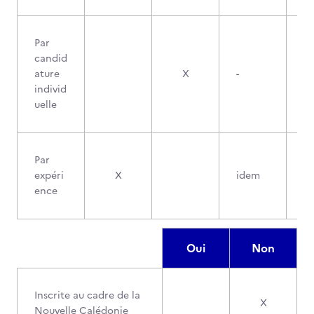
Par
candid
ature
X
-
individ
uelle
Par
expéri
X
idem
ence
Oui
Non
Inscrite au cadre de la
X
Nouvelle Calédonie