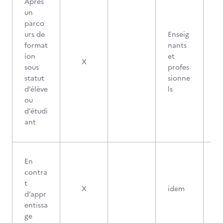
Après
un
parco
urs de
Enseig
format
nants
ion
et
X
sous
profes
statut
sionne
d’élève
ls
ou
d’étudi
ant
En
contra
t
X
idem
d’appr
entissa
ge