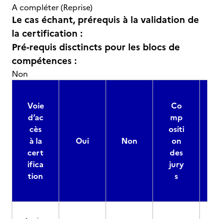
A compléter (Reprise)
Le cas échant, prérequis à la validation de
la certification :
Pré-requis disctincts pour les blocs de
compétences :
Non
Voie
Co
d’ac
mp
cès
ositi
à la
Oui
Non
on
cert
des
ifica
jury
d
tion
s