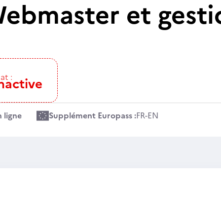
ebmaster et gesti
at :
nactive
 ligne
Supplément Europass :
FR
-
EN