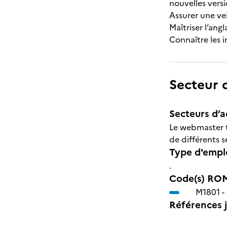
nouvelles versi
Assurer une vei
Maîtriser l’angl
Connaître les i
Secteur d
Secteurs d’ac
Le webmaster t
de différents s
Type d'emplo
.
Code(s) ROM
M1801 -
Références j