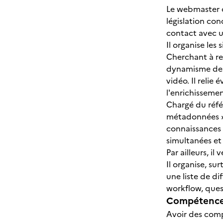
Le webmaster co
législation con
contact avec u
Il organise les
Cherchant à ren
dynamisme de la
vidéo. Il relie
l'enrichisseme
Chargé du réfé
métadonnées » (
connaissances 
simultanées et 
Par ailleurs, il
Il organise, su
une liste de di
workflow, ques
Compétences
Avoir des comp