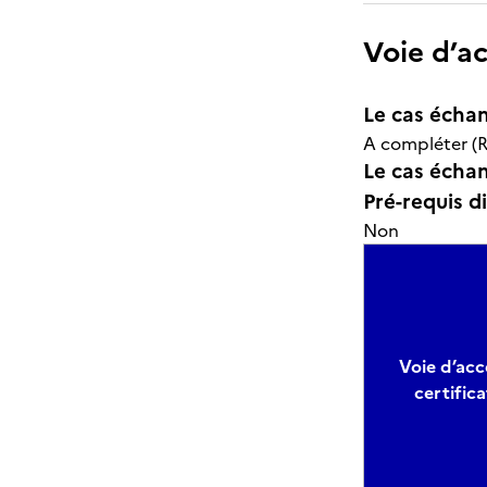
Voie d’a
Le cas échan
A compléter (R
Le cas échant
Pré-requis d
Non
Voie d’accè
certifica