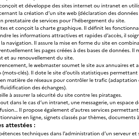
nçoit et développe des sites internet ou intranet en utilisan
cernant la création d’un site web (déclaration des données 
n prestataire de services pour l’hébergement du site.
 sites et conçoit la charte graphique. Il définit les fonction
dre les informations attractives et rapides d’accès, il soigne
 navigation. Il assure la mise en forme du site en combinant
 éventuellement les pages créées à des bases de données. Il me
nt et au renouvellement du site.
rencement, le webmaster soumet le site aux annuaires et au
mots-clés). Il dote le site d’outils statistiques permettant 
en matière de réseaux pour contrôler le trafic (adaptatio
fluidification des échanges).
 veille à assurer la sécurité du site contre les piratages.
rtout dans le cas d’un intranet, une messagerie, un espace d
ffusion… Il propose également d’autres services permettant 
tionnaire en ligne, signets classés par thèmes, documents 
 attestées :
étences techniques dans l’administration d’un serveur et 