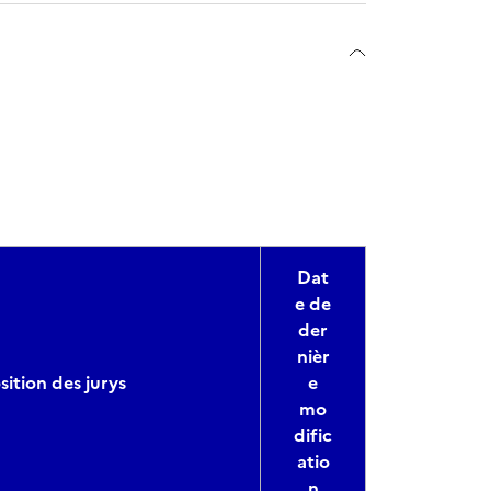
Dat
e de
der
nièr
tion des jurys
e
mo
dific
atio
n