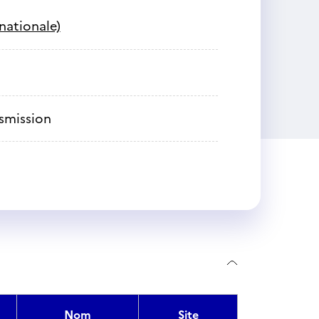
nationale)
nsmission
Nom
Site