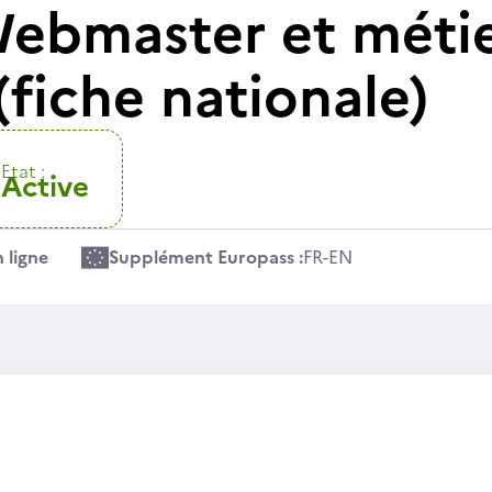
ebmaster et métie
 (fiche nationale)
Etat :
Active
 ligne
Supplément Europass :
FR
-
EN