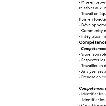
- Mise en œuvr
relatives aux u
- Travail en éq
Puis, en foncti
- Développemen
- Community ma
- Intégration 
Compétences
Compétences 
- Situer son rô
- Respecter le
- Travailler en
- Analyser ses 
- Prendre en c
Compétences s
- Identifier le
- Identifier le
- Caractériser 