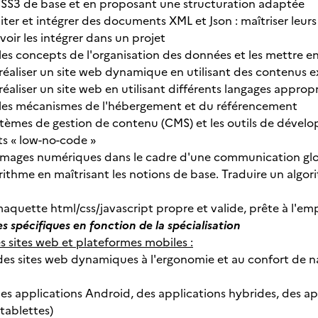
SS3 de base et en proposant une structuration adaptée
 éditer et intégrer des documents XML et Json : maîtriser leur
oir les intégrer dans un projet
es concepts de l'organisation des données et les mettre 
 réaliser un site web dynamique en utilisant des contenus 
réaliser un site web en utilisant différents langages appropr
les mécanismes de l'hébergement et du référencement
 systèmes de gestion de contenu (CMS) et les outils de dév
s « low-no-code »
 images numériques dans le cadre d'une communication gl
gorithme en maîtrisant les notions de base. Traduire un al
maquette html/css/javascript propre et valide, prête à l'em
spécifiques en fonction de la spécialisation
 sites web et plateformes mobiles :
es sites web dynamiques à l'ergonomie et au confort de nav
es applications Android, des applications hybrides, des ap
tablettes)