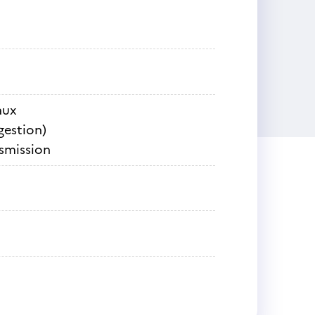
aux
gestion)
nsmission