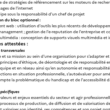
e de stratégies de référencement sur les moteurs de recher
sages de l'internet
uipe sous la responsabilité d'un chef de projet
on du bloc optionnel :
t web : utilisation d'outils les plus récents de développe
nagement ; gestion de l'e-reputation de l'entreprise et c
multimédia : conception de supports visuels multimédia et
 attestées :
transversales
le et sa mission au sein d'une organisation pour s’adapter et
s principes d’éthique, de déontologie et de responsabilité
 équipe et en réseau ainsi qu’en autonomie et responsabilité
actions en situation professionnelle, s’autoévaluer pour amé
ompte la problématique du handicap et de l'accessibilité d
pécifiques
s valeurs et enjeux essentiels du secteur et agir professionn
s processus de production, de diffusion et de valorisation de
et valoriser son identité, ses compétences et son projet pro