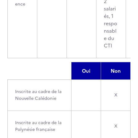
2
ence
salari
és, 1
respo
nsabl
e du
CTI
Oui
Non
Inscrite au cadre de la
X
Nouvelle Calédonie
Inscrite au cadre de la
X
Polynésie française