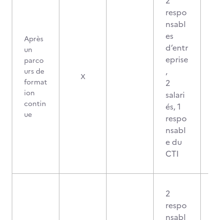
2
respo
nsabl
es
Après
d’entr
un
eprise
parco
,
urs de
X
format
2
ion
salari
contin
és, 1
ue
respo
nsabl
e du
CTI
2
respo
nsabl