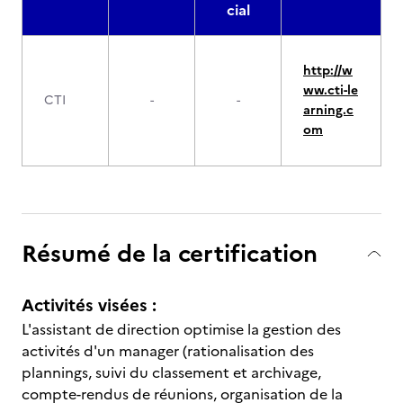
cial
http://w
ww.cti-le
CTI
-
-
arning.c
om
Résumé de la certification
Activités visées :
L'assistant de direction optimise la gestion des
activités d'un manager (rationalisation des
plannings, suivi du classement et archivage,
compte-rendus de réunions, organisation de la