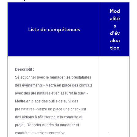
Mod
alité
s
Liste de compétences
d'év
alua
tion
Descriptif :
Sélectionner avec le manager les prestataires
des événements - Mettre en place des contrats
avec des prestataires et en assurer le suivi -
Mettre en place des outils de suivi des
prestataires -Mettre en place une check list
des actions à réaliser pour la conduite du
projet -Reporter auprès du manager et
-
conduire les actions corrective