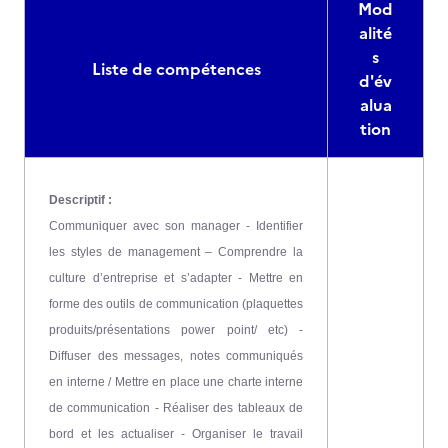
Mod
alité
s
Liste de compétences
d'év
alua
tion
Descriptif :
Communiquer avec son manager - Identifier
les styles de management – Comprendre la
culture d’entreprise et s’adapter - Mettre en
forme des outils de communication (plaquettes
produits/présentations power point/ etc) -
Diffuser des messages, notes communiqués
en interne / Mettre en place une charte interne
de communication - Réaliser des tableaux de
bord et les actualiser - Organiser le travail