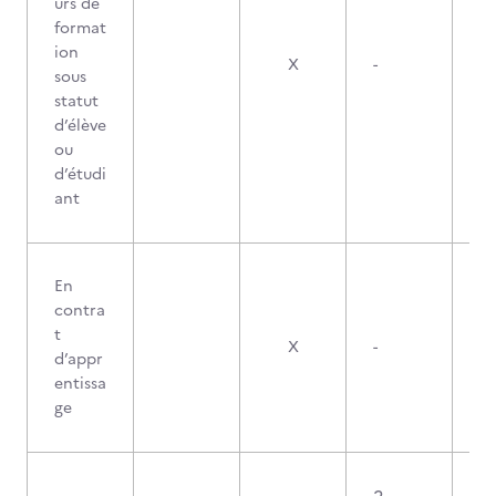
urs de
format
ion
X
-
sous
statut
d’élève
ou
d’étudi
ant
En
contra
t
X
-
d’appr
entissa
ge