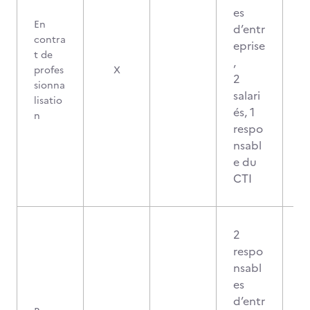
es
En
d’entr
contra
eprise
t de
,
profes
X
2
sionna
salari
lisatio
és, 1
n
respo
nsabl
e du
CTI
2
respo
nsabl
es
d’entr