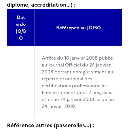
diplôme, accréditation…) :
Dat
e du
Référence au JO/BO
JO/B
O
Arrêté du 16 janvier 2008 publié
au Journal Officiel du 24 janvier
2008 portant enregistrement au
répertoire national des
-
certifications professionnelles.
Enregistrement pour 2 ans, avec
effet au 24 janvier 2008 jusqu'au
24 janvier 2010.
Référence autres (passerelles...) :