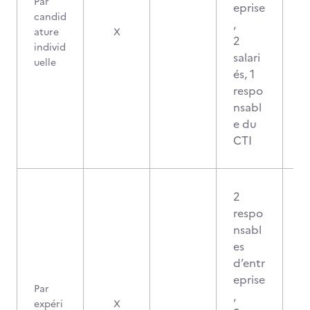
Par
eprise
candid
,
ature
X
2
individ
salari
uelle
és, 1
respo
nsabl
e du
CTI
2
respo
nsabl
es
d’entr
eprise
Par
,
expéri
X