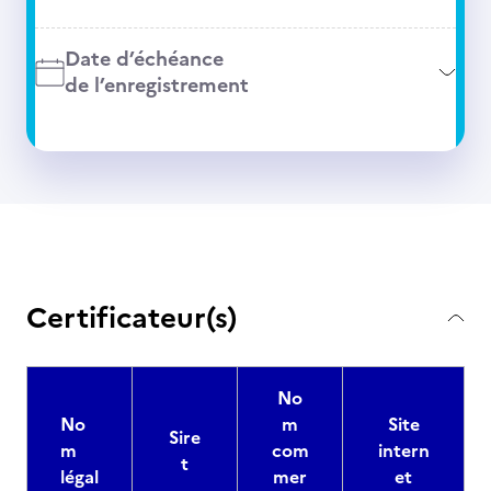
Date d’échéance
de l’enregistrement
Certificateur(s)
No
No
m
Site
Sire
m
com
intern
t
légal
mer
et