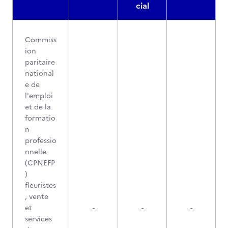
cial
Commiss
ion
paritaire
national
e de
l'emploi
et de la
formatio
n
professio
nnelle
(CPNEFP
)
fleuristes
, vente
et
-
-
-
services