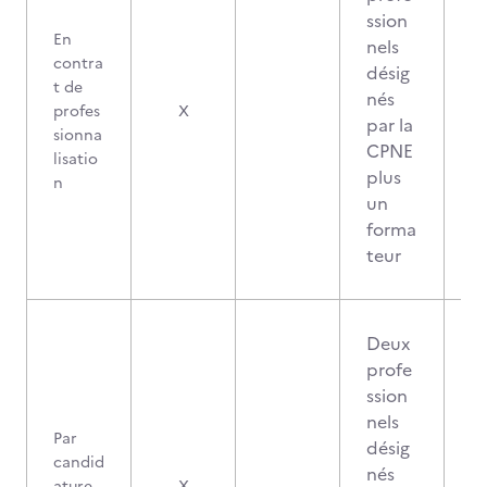
ssion
En
nels
contra
désig
t de
nés
profes
X
par la
sionna
CPNE
lisatio
plus
n
un
forma
teur
Deux
profe
ssion
nels
Par
désig
candid
nés
ature
X