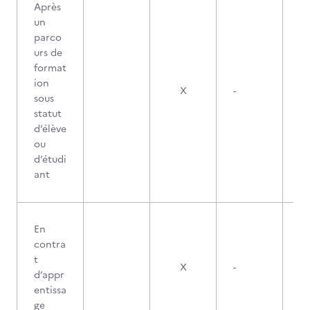
Après
un
parco
urs de
format
ion
X
-
sous
statut
d’élève
ou
d’étudi
ant
En
contra
t
X
-
d’appr
entissa
ge