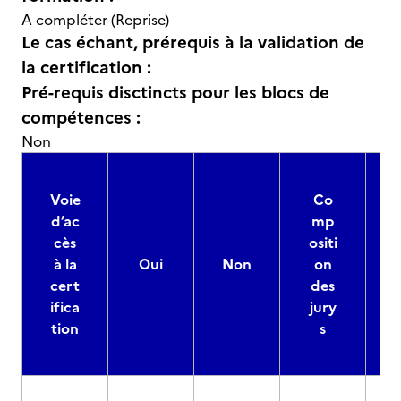
A compléter (Reprise)
Le cas échant, prérequis à la validation de
la certification :
Pré-requis disctincts pour les blocs de
compétences :
Non
Voie
Co
d’ac
mp
cès
ositi
à la
Oui
Non
on
cert
des
ifica
jury
d
tion
s