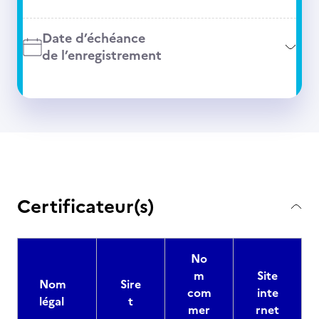
Date d’échéance
de l’enregistrement
Certificateur(s)
No
m
Site
Nom
Sire
com
inte
légal
t
mer
rnet