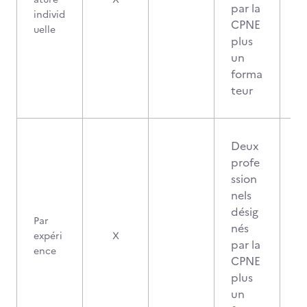
par la
individ
CPNE
uelle
plus
un
forma
teur
Deux
profe
ssion
nels
désig
Par
nés
expéri
X
par la
ence
CPNE
plus
un