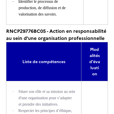
·
Identifier le processus de
production, de diffusion et de
valorisation des savoirs.
RNCP29776BC05 - Action en responsabilité
au sein d’une organisation professionnelle
Mod
alités
Liste de compétences
d'éva
luati
on
·
Situer son rôle et sa mission au sein
d'une organisation pour s’adapter
et prendre des initiatives.
·
Respecter les principes d’éthique,