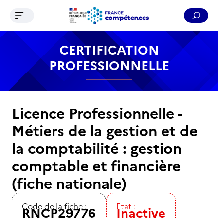
Ouvrir le menu de navigation
Reche
Contenu
Recherche
Menu
Pied de page
CERTIFICATION
PROFESSIONNELLE
Licence Professionnelle -
Métiers de la gestion et de
la comptabilité : gestion
comptable et financière
(fiche nationale)
Code de la fiche :
Etat :
RNCP29776
Inactive