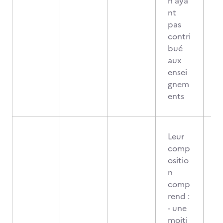
n'aya
nt
pas
contri
bué
aux
ensei
gnem
ents
Leur
comp
ositio
n
comp
rend :
- une
moiti