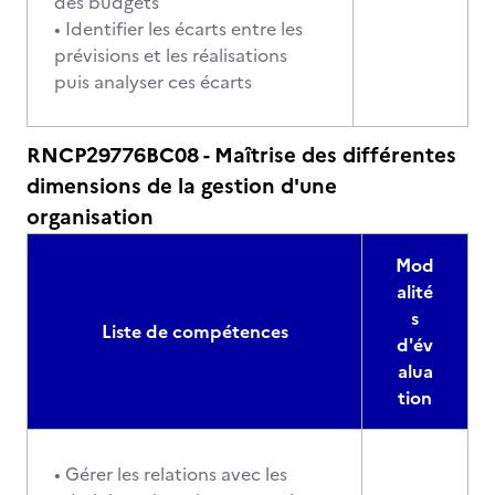
des budgets
• Identifier les écarts entre les
prévisions et les réalisations
puis analyser ces écarts
RNCP29776BC08 - Maîtrise des différentes
dimensions de la gestion d'une
organisation
Mod
alité
s
Liste de compétences
d'év
alua
tion
• Gérer les relations avec les