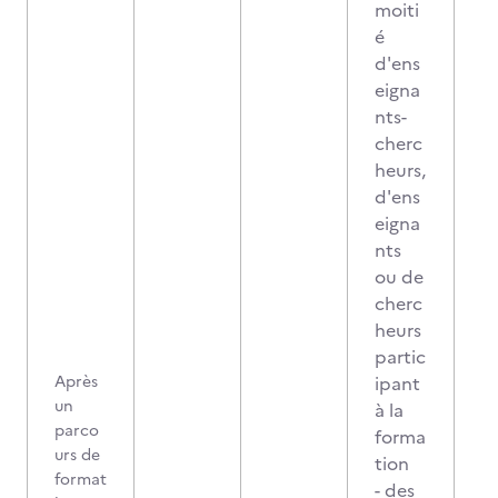
moiti
é
d'ens
eigna
nts-
cherc
heurs,
d'ens
eigna
nts
ou de
cherc
heurs
partic
Après
ipant
un
à la
parco
forma
urs de
tion
format
- des