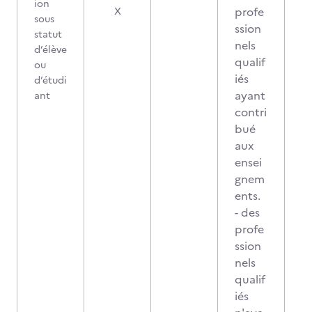
ion
profe
X
sous
ssion
statut
nels
d’élève
qualif
ou
iés
d’étudi
ayant
ant
contri
bué
aux
ensei
gnem
ents.
- des
profe
ssion
nels
qualif
iés