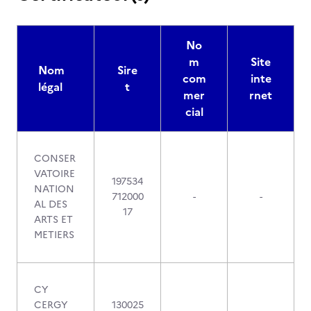
No
m
Site
Nom
Sire
com
inte
légal
t
mer
rnet
cial
CONSER
VATOIRE
197534
NATION
712000
-
-
AL DES
17
ARTS ET
METIERS
CY
CERGY
130025