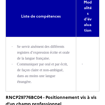
Mod
alité
s
Liste de compétences
d'év
alua
tion
·
Se servir aisément des différents
registres d’expression écrite et orale
de la langue française.
-
·
Communiquer par oral et par écrit,
de façon claire et non-ambiguë,
dans au moins une langue
étrangère.
RNCP29776BC04 - Positionnement vis à vis
d’un champ professionnel