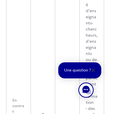
é
d'ens
eigna
nts-
cherc
heurs,
d'ens
eigna
nts
ou de
cherc
Une question ?
heurs
partic
ipant
à la
forma
En
tion
contra
- des
t