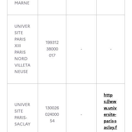
MARNE
UNIVER
SITE
PARIS
199312
XIII
38000
-
-
PARIS
017
NORD
VILLETA
NEUSE
http
s://ww
UNIVER
130026
w.univ
SITE
024000
-
ersite-
PARIS-
54
paris-s
SACLAY
aclay.f