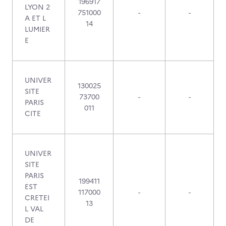
196917
LYON 2
751000
-
-
A ET L
14
LUMIER
E
UNIVER
130025
SITE
73700
-
-
PARIS
011
CITE
UNIVER
SITE
PARIS
199411
EST
117000
-
-
CRETEI
13
L VAL
DE