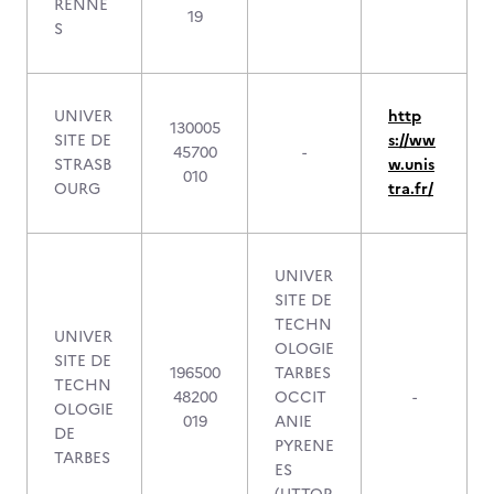
RENNE
19
S
UNIVER
http
130005
SITE DE
s://ww
45700
-
STRASB
w.unis
010
OURG
tra.fr/
UNIVER
SITE DE
TECHN
UNIVER
OLOGIE
SITE DE
196500
TARBES
TECHN
48200
OCCIT
-
OLOGIE
019
ANIE
DE
PYRENE
TARBES
ES