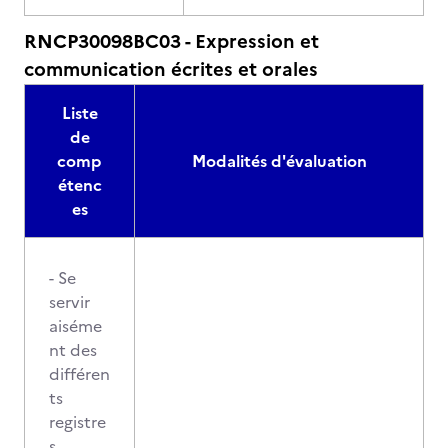
RNCP30098BC03 - Expression et
communication écrites et orales
Liste
de
comp
Modalités d'évaluation
étenc
es
- Se
servir
aiséme
nt des
différen
ts
registre
s