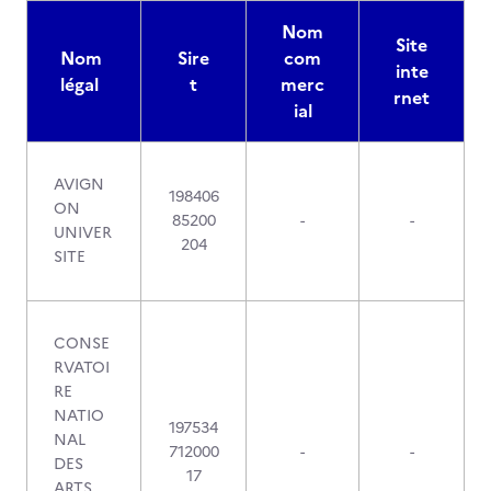
Nom
Site
Nom
Sire
com
inte
légal
t
merc
rnet
ial
AVIGN
198406
ON
85200
-
-
UNIVER
204
SITE
CONSE
RVATOI
RE
NATIO
197534
NAL
712000
-
-
DES
17
ARTS