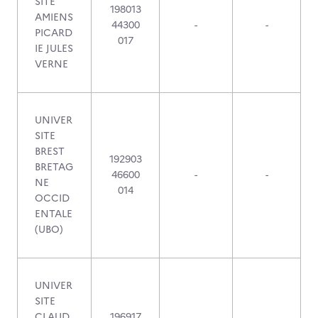
SITE
198013
AMIENS
44300
-
-
PICARD
017
IE JULES
VERNE
UNIVER
SITE
BREST
192903
BRETAG
46600
-
-
NE
014
OCCID
ENTALE
(UBO)
UNIVER
SITE
CLAUD
196917