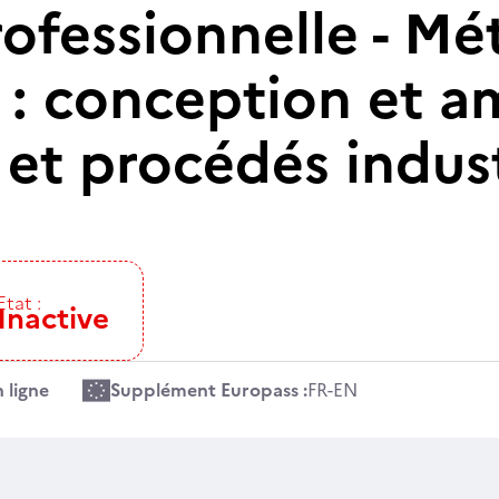
ofessionnelle - Mé
e : conception et a
et procédés indust
Etat :
Inactive
 ligne
Supplément Europass :
FR
-
EN