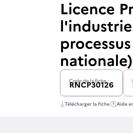
Licence Pr
l'industri
processus 
nationale)
Code de la fiche :
RNCP30126
Télécharger la fiche
Aide en