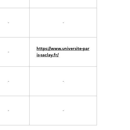
-
-
https://www.universite-par
-
is-saclay.fr/
-
-
-
-