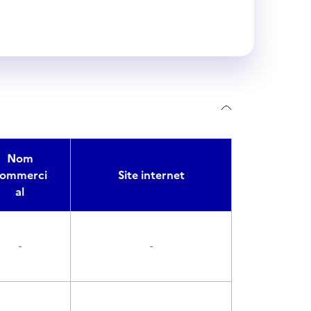
Nom
ommerci
Site internet
al
-
-