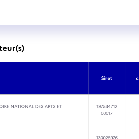
teur(s)
Siret
c
IRE NATIONAL DES ARTS ET
197534712
00017
130025976