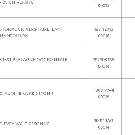
RIS UNIVERSITE
00015
TIONAL UNIVERSITAIRE JEAN-
198112013
CHAMPOLLION
00018
 BREST BRETAGNE OCCIDENTALE
192903466
00014
196917744
 CLAUDE BERNARD LYON 1
00019
199119751
 D EVRY VAL D ESSONNE
00014