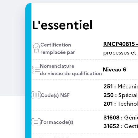
L'essentiel
RNCP40815 
Certification
remplacée par
processus et 
Nomenclature
Niveau 6
du niveau de qualification
251 :
Mécaniq
250 :
Spécial
Code(s) NSF
201 :
Technol
31608 :
Géni
Formacode(s)
31652 :
Gest