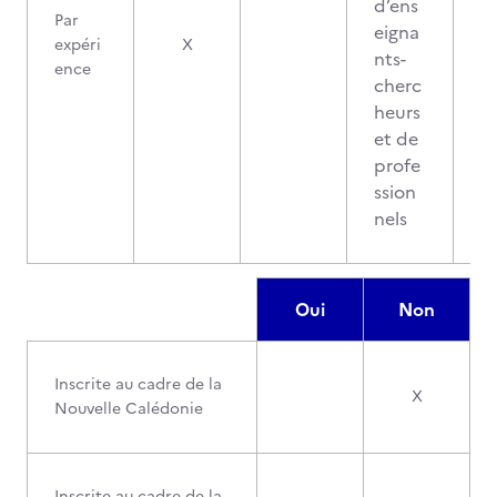
d’ens
Par
eigna
expéri
X
nts-
ence
cherc
heurs
et de
profe
ssion
nels
Oui
Non
Inscrite au cadre de la
X
Nouvelle Calédonie
Inscrite au cadre de la