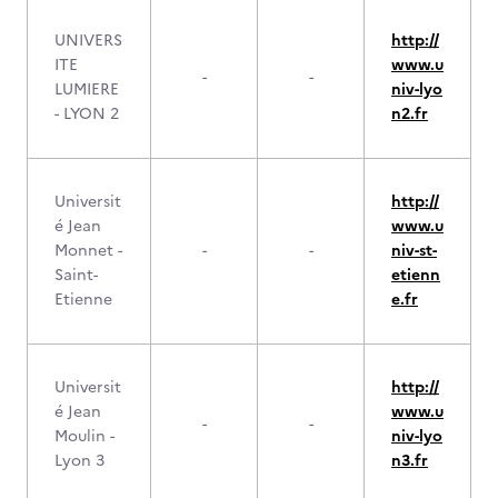
UNIVERS
http://
ITE
www.u
-
-
LUMIERE
niv-lyo
- LYON 2
n2.fr
Universit
http://
é Jean
www.u
Monnet -
-
-
niv-st-
Saint-
etienn
Etienne
e.fr
Universit
http://
é Jean
www.u
-
-
Moulin -
niv-lyo
Lyon 3
n3.fr