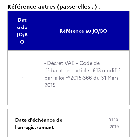
Référence autres (passerelles...) :
Dat
e du
Référence au JO/BO
JO/B
O
- Décret VAE – Code de
l’éducation : article L613 modifié
par la loi n°2015-366 du 31 Mars
-
2015
Date d'échéance de
31-10-
l'enregistrement
2019