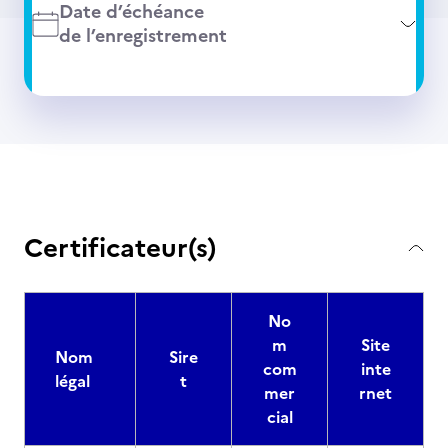
Date d’échéance
de l’enregistrement
Certificateur(s)
No
m
Site
Nom
Sire
com
inte
légal
t
mer
rnet
cial