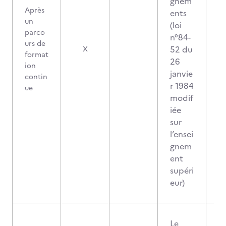
gnem
Après
ents
un
(loi
parco
n°84-
urs de
52 du
X
format
26
ion
janvie
contin
r 1984
ue
modif
iée
sur
l’ensei
gnem
ent
supéri
eur)
Le