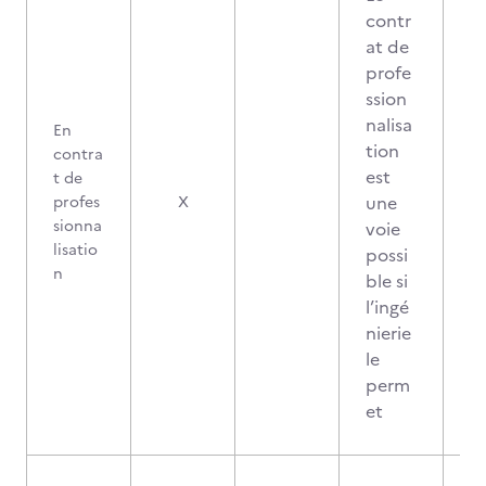
contr
at de
profe
ssion
nalisa
En
tion
contra
est
t de
une
profes
X
sionna
voie
lisatio
possi
n
ble si
l’ingé
nierie
le
perm
et