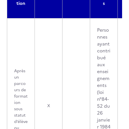
tion
s
Perso
nnes
ayant
contri
bué
aux
Après
ensei
un
gnem
parco
ents
urs de
(loi
format
n°84-
ion
52 du
X
sous
26
statut
janvie
d’élève
r 1984
ou