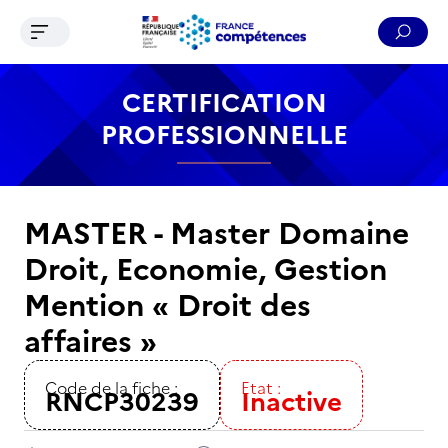
Ouvrir le menu de navigation
Reche
Contenu
Recherche
Menu
Pied de page
CERTIFICATION
PROFESSIONNELLE
MASTER - Master Domaine
Droit, Economie, Gestion
Mention « Droit des
affaires »
Code de la fiche :
Etat :
RNCP30239
Inactive