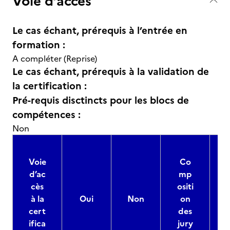
Voie d’accès
Le cas échant, prérequis à l’entrée en
formation :
A compléter (Reprise)
Le cas échant, prérequis à la validation de
la certification :
Pré-requis disctincts pour les blocs de
compétences :
Non
Voie
Co
d’ac
mp
cès
ositi
à la
Oui
Non
on
cert
des
ifica
jury
d