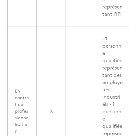
représen
tant l'IPI
- 1
personn
e
qualifiée
représen
tant des
employe
urs
En
industri
contra
els - 1
t de
personn
profes
X
sionna
e
lisatio
qualifiée
n
représen