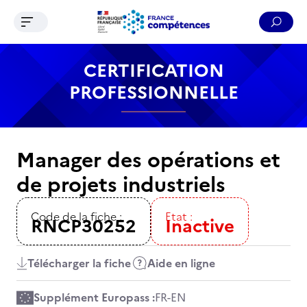
Ouvrir le menu de navigation
Reche
Contenu
Recherche
Menu
Pied de page
CERTIFICATION
PROFESSIONNELLE
Manager des opérations et
de projets industriels
Code de la fiche :
Etat :
RNCP30252
Inactive
Télécharger la fiche
Aide en ligne
Supplément Europass :
FR
-
EN