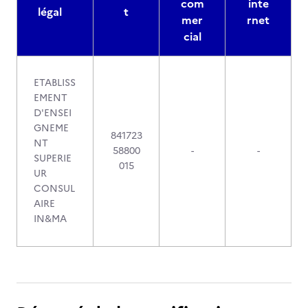
com
inte
légal
t
mer
rnet
cial
ETABLISS
EMENT
D'ENSEI
GNEME
841723
NT
58800
-
-
SUPERIE
015
UR
CONSUL
AIRE
IN&MA