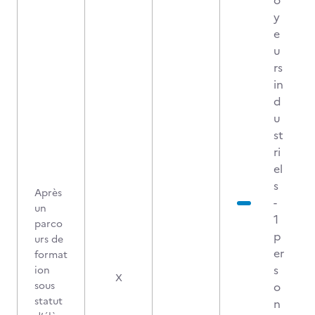
o
y
e
u
rs
in
d
u
st
ri
el
s
Après
-
un
1
parco
p
urs de
er
format
s
ion
X
sous
o
statut
n