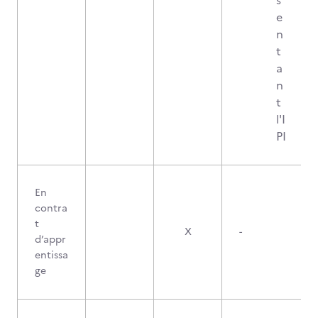
s
e
n
t
a
n
t
l'I
PI
En
contra
t
X
-
d’appr
entissa
ge