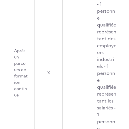
- 1
personn
e
qualifiée
représen
tant des
employe
Après
urs
un
industri
parco
els - 1
urs de
personn
X
format
e
ion
qualifiée
contin
représen
ue
tant les
salariés -
1
personn
e