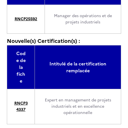
Manager des opérations et de
RNCP25592
projets industriels
Nouvelle(s) Certification(s) :
Cod
e de
Intitulé de la certification
la
remplacée
fich
e
Expert en management de projets
RNCP3
industriels et en excellence
4337
opérationnelle